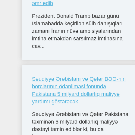
əmr edib
Prezident Donald Tramp bazar günü
İslamabadda keçirilən sülh danışıqları
zamanı İranın nüvə ambisiyalarından
imtina etməkdən sarsılmaz imtinasına
cav...
Səudiyyə Ərəbistanı və Qətər BƏƏ-nin
borclarının ödənilməsi fonunda
Pakistana 5 milyard dollarlıq maliyyə
yardımı göstərəcək
Səudiyyə Ərəbistanı və Qətər Pakistana
təxminən 5 milyard dollarlıq maliyyə
dəstəyi təmin ediblər ki, bu da