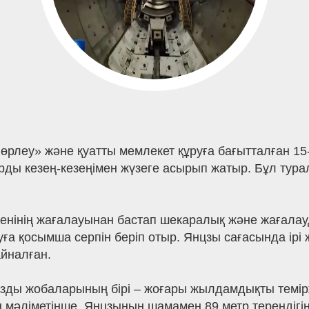
рлеу» және қуатты мемлекет құруға бағытталған 15
ы кезең-кезеңімен жүзеге асырып жатыр. Бұл тура
зенінің жағалауынан бастап шекаралық және жағалау
уға қосымша серпін беріп отыр. Янцзы сағасында ірі ж
йналған.
ызды жобаларының бірі – жоғары жылдамдықты темір
 мәліметінше, Янцзының шамамен 89 метр тереңдігінд