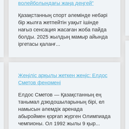
волейболындағы жаңа деңгей”
Қазақстанның спорт әлемінде небәрі
бір жылға жетпейтін уақыт ішінде
нағыз сенсация жасаған жоба пайда
болды. 2025 жылдың мамыр айында
іргетасы қаланғ...
Жеңіліс арқылы жеткен жеңіс: Елдос
Сметов феномені
Елдос Сметов — Қазақстанның ең
танымал дзюдошыларының бірі, ел
намысын әлемдік аренада
абыроймен қорғап жүрген Олимпиада
чемпионы. Ол 1992 жылы 9 қыр...