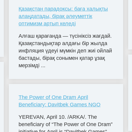
Қазақстан парадоксы: баға халықты
алаңдатады, бірақ әлеуметтік
оптимизм артып келеді
Алғаш қарағанда — түсініксіз жағдай.
Қазақстандықтар алдағы бір жылда
инфляция үдеуі мүмкін деп жиі ойлай
бастады, бірақ сонымен қатар ұзақ
мерзімді ...
The Power of One Dram April
Beneficiary: Davitbek Games NGO
YEREVAN, April 10. /ARKA/. The
beneficiary of “The Power of One Dram”
initiative for April is “Davitbek Games”