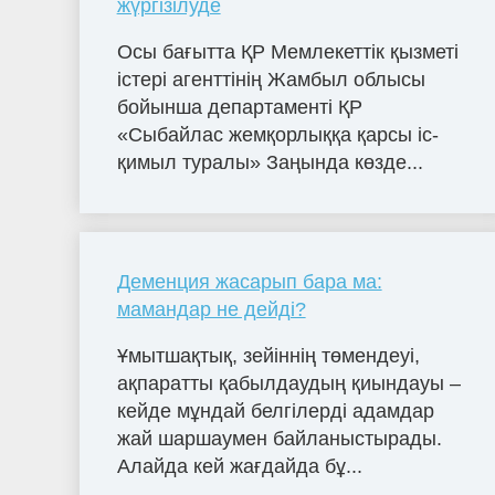
жүргізілуде
Осы бағытта ҚР Мемлекеттік қызметі
істері агенттінің Жамбыл облысы
бойынша департаменті ҚР
«Сыбайлас жемқорлыққа қарсы іс-
қимыл туралы» Заңында көзде...
Деменция жасарып бара ма:
мамандар не дейді?
Ұмытшақтық, зейіннің төмендеуі,
ақпаратты қабылдаудың қиындауы –
кейде мұндай белгілерді адамдар
жай шаршаумен байланыстырады.
Алайда кей жағдайда бұ...