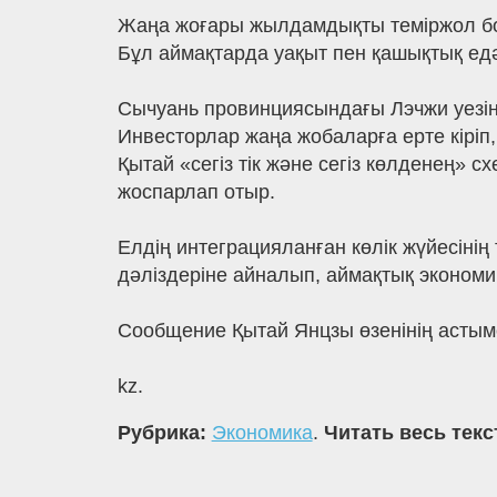
Жаңа жоғары жылдамдықты теміржол бой
Бұл аймақтарда уақыт пен қашықтық едә
Сычуань провинциясындағы Лэчжи уезінде
Инвесторлар жаңа жобаларға ерте кіріп
Қытай «сегіз тік және сегіз көлденең»
жоспарлап отыр.
Елдің интеграцияланған көлік жүйесінің
дәліздеріне айналып, аймақтық эконом
Сообщение Қытай Янцзы өзенінің астым
kz.
Рубрика:
Экономика
.
Читать весь текс