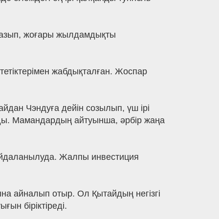
ь қазып, жоғары жылдамдықты
тетіктерімен жабдықталған. Жоспар
йдан Чэндуға дейін созылып, үш ірі
ы. Мамандардың айтуынша, әрбір жаңа
 пайдаланылуда. Жалпы инвестиция
на айналып отыр. Ол Қытайдың негізгі
ғын біріктіреді.