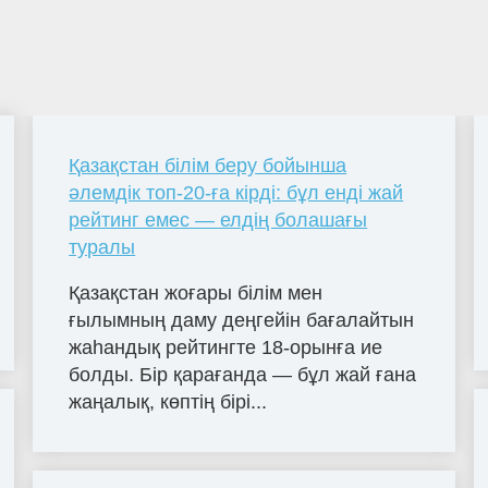
Қазақстан білім беру бойынша
әлемдік топ-20-ға кірді: бұл енді жай
рейтинг емес — елдің болашағы
туралы
Қазақстан жоғары білім мен
ғылымның даму деңгейін бағалайтын
жаһандық рейтингте 18-орынға ие
болды. Бір қарағанда — бұл жай ғана
жаңалық, көптің бірі...