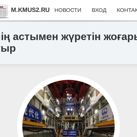
M.KMUS2.RU
НОВОСТИ
ВХОД
КОНТА
нің астымен жүретін жоғ
тыр