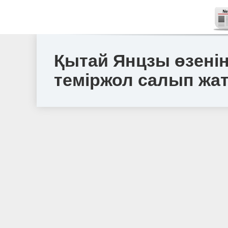
Қытай Янцзы өзені
теміржол салып жа