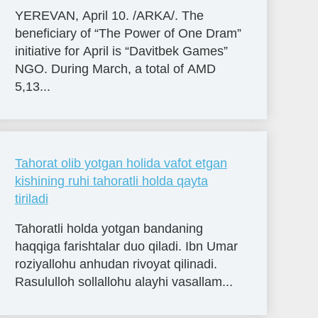
YEREVAN, April 10. /ARKA/. The
beneficiary of “The Power of One Dram”
initiative for April is “Davitbek Games”
NGO. During March, a total of AMD
5,13...
Tahorat olib yotgan holida vafot etgan
kishining ruhi tahoratli holda qayta
tiriladi
Tahoratli holda yotgan bandaning
haqqiga farishtalar duo qiladi. Ibn Umar
roziyallohu anhudan rivoyat qilinadi.
Rasululloh sollallohu alayhi vasallam...