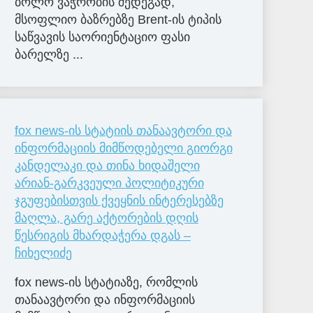
ბოლო ვაჭრობის შედეგად,
მსოფლიო ბაზრებზე Brent-ის ტიპის
საწვავის საორიენტაციო ფასი
ბარელზე ...
fox news-ის სტატიის თანაავტორი და
ინფორმაციის მიმწოდებელი გიორგი
კანდელაკი და თინა ხიდაშელი
არიან-გარკვეული პოლიტიკური
ჯგუფებისთვის ქვეყნის ინტერესებზე
მაღლა, გარე აქტორების დღის
წესრიგის მხარდაჭერა დგას –
ჩიხელიძე
fox news-ის სტატიაზე, რომლის
თანაავტორი და ინფორმაციის