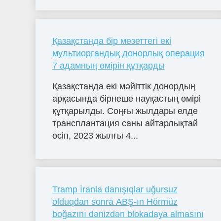
Қазақстанда бір мезеттегі екі
мультиоргандық донорлық операция
7 адамның өмірін құтқарды
Қазақстанда екі мәйіттік донордың
арқасында бірнеше науқастың өмірі
құтқарылды. Соңғы жылдары елде
трансплантация саны айтарлықтай
өсіп, 2023 жылғы 4...
Tramp İranla danışıqlar uğursuz
olduqdan sonra ABŞ-ın Hörmüz
boğazını dənizdən blokadaya almasını