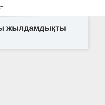
КТ
ары жылдамдықты