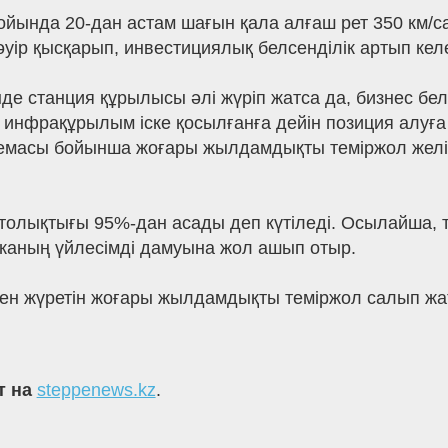
ында 20-дан астам шағын қала алғаш рет 350 км/са
уір қысқарып, инвестициялық белсенділік артып келе
 станция құрылысы әлі жүріп жатса да, бизнес белсен
, инфрақұрылым іске қосылғанға дейін позиция алу
 схемасы бойынша жоғары жылдамдықты теміржол желі
 толықтығы 95%-дан асады деп күтіледі. Осылайша, т
иканың үйлесімді дамуына жол ашып отыр.
ен жүретін жоғары жылдамдықты теміржол салып жа
т на
steppenews.kz
.