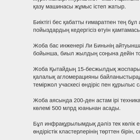
қазу машинасы жұмыс істеп жатыр.
Биіктігі бес қабатты ғимаратпен тең б
пойыздардың кедергісіз өтуін қамтамасы
Жоба бас инженері Ли Биньнің айтуынша
бойынша, биыл жылдың соңына дейін тон
Жоба Қытайдың 15-бесжылдық жоспарында
қалалық агломерацияны байланыстыра
теміржол учаскесі өндіріс пен құрылыс 
Жоба аясында 200-ден астам ірі техник
көлемі 500 млрд юаньнан асады.
Бұл инфрақұрылымдық дәліз тек көлік е
өндірістік кластерлерінің төрттен бірін