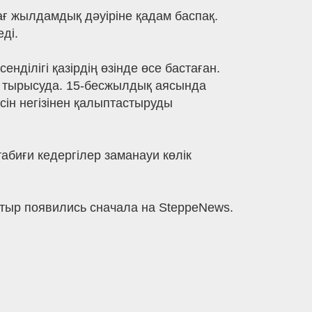
ғ жылдамдық дәуіріне қадам баспақ.
ді.
ділігі қазірдің өзінде өсе бастаған.
ға тырысуда. 15-бесжылдық аясында
сін негізінен қалыптастыруды
абиғи кедергілер заманауи көлік
тыр появились сначала на SteppeNews.