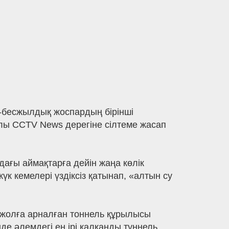
-бесжылдық жоспардың бірінші
лы CCTV News дерегіне сілтеме жасап
дағы аймақтарға дейін жаңа көлік
үк кемелері үздіксіз қатынап, «алтын су
жолға арналған тоннель құрылысы
е әлемдегі ең ірі қалқанды туннель