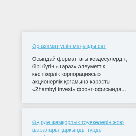
Әр азамат үшін маңызды сәт
Осындай форматтағы кездесулердің
бірі бүгін «Тараз» әлеуметтік
кәсіпкерлік корпорациясы»
акционерлік қоғамына қарасты
«Zhambyl Invest» фронт-офисында...
Өңірде жемқорлық тәуекелерін жою
шаралары қарқынды түрде