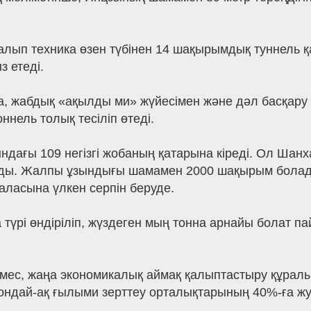
ұл алып техника өзен түбінен 14 шақырымдық туннел
з етеді.
, жабдық «ақылды ми» жүйесімен және дәл басқару 
нель толық тесіліп өтеді.
ғы 109 негізгі жобаның қатарына кіреді. Ол Шанха
ды. Жалпы ұзындығы шамамен 2000 шақырым болад
саласына үлкен серпін беруде.
а түрі өндіріліп, жүздеген мың тонна арнайы болат
мес, жаңа экономикалық аймақ қалыптастыру құралы
, сондай-ақ ғылыми зерттеу орталықтарының 40%-ға жуы