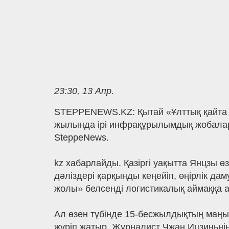
23:30, 13 Апр.
STEPPENEWS.KZ: Қытай «Ұлттық қайта ө
жылында ірі инфрақұрылымдық жобалард
SteppeNews.
kz хабарлайды. Қазіргі уақытта Янцзы ө
дәліздері қарқынды кеңейіп, өңірлік дам
жолы» белсенді логистикалық аймаққа а
Ал өзен түбінде 15-бесжылдықтың маң
жүріп жатыр. Журналист Чжан Ицзиньнің