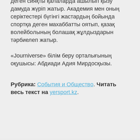
деген сияқты қалаларда ашылып қызу
дамуда жүріп жатыр. Академия мен оның
серіктестері бүгінгі жастардың бойында
спортқа деген махаббатты оятып, қазақ
волейболының болашақ жұлдыздарын
тәрбиелеп жатыр.
«Journiverse» білім беру орталығының
оқушысы: Абдиади Адия Мирдосқызы.
Рубрика:
События и Общество
.
Читать
весь текст на
yersport.kz
.