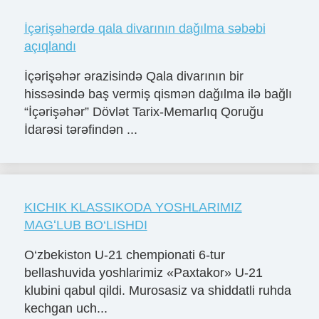
İçərişəhərdə qala divarının dağılma səbəbi
açıqlandı
İçərişəhər ərazisində Qala divarının bir
hissəsində baş vermiş qismən dağılma ilə bağlı
“İçərişəhər” Dövlət Tarix-Memarlıq Qoruğu
İdarəsi tərəfindən ...
KICHIK KLASSIKODA YOSHLARIMIZ
MAGʻLUB BO‘LISHDI
O‘zbekiston U-21 chempionati 6-tur
bellashuvida yoshlarimiz «Paxtakor» U-21
klubini qabul qildi. Murosasiz va shiddatli ruhda
kechgan uch...