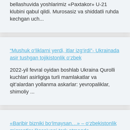
bellashuvida yoshlarimiz «Paxtakor» U-21
klubini qabul qildi. Murosasiz va shiddatli ruhda
kechgan uch...
“Mushuk o‘liklarni yerdi, itlar izg‘irdi”- Ukrainada
asir tushgan tojikistonlik o‘zbek
2022-yil fevral oyidan boshlab Ukraina Qurolli
kuchlari asirligiga turli mamlakatlar va
qit’alardan yollanma askarlar: yevropaliklar,
shimoliy ...
«Baribir bizniki bo‘lmaysan…» – o‘zbekistonlik