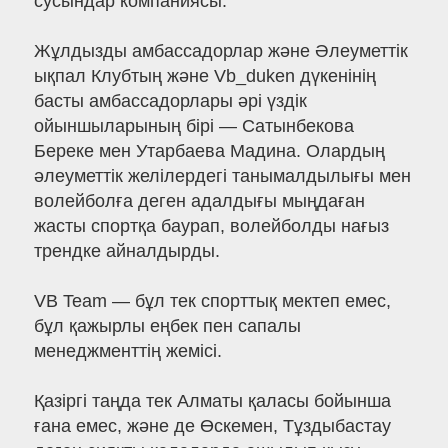
сусындар компаниясы.
Жұлдызды амбассадорлар және Әлеуметтік
ықпал Клубтың және Vb_duken дүкенінің
басты амбассадорлары әрі үздік
ойыншыларының бірі — Сатынбекова
Береке мен Утарбаева Мадина. Олардың
әлеуметтік желілердегі танымалдылығы мен
волейболға деген адалдығы мыңдаған
жасты спортқа баурап, волейболды нағыз
трендке айналдырды.
VB Team — бұл тек спорттық мектеп емес,
бұл қажырлы еңбек пен сапалы
менеджменттің жемісі.
Қазіргі таңда тек Алматы қаласы бойынша
ғана емес, және де Өскемен, Тұздыбастау