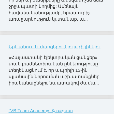
որ ձեր արժանիքները աննկատ չեն մնա
շրջապատի կողմից: Ամենայն
հավանականությամբ, հրապուրիչ
առաջարկություն կստանաք, ա...
Երևանում և մարզերում լույս չի լինելու
«Հայաստանի էլեկտրական ցանցեր»
փակ բաժնետիրական ընկերությունը
տեղեկացնում է, որ ապրիլի 13-ին
պլանային նորոգման աշխատանքներ
իրականացնելու նպատակով ժամա...
“VB Team Academy: Қазақстан