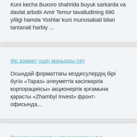
Kuni kecha Buxoro shahrida buyuk sarkarda va
davlat arbobi Amir Temur tavalludining 690
yilligi hamda Yoshlar kuni munosabati bilan
tantanali harbiy ...
Әр азамат үшін маңызды сәт
Осындай форматтағы кездесулердің бірі
бүгін «Тараз» әлеуметтік кәсіпкерлік
корпорациясы» акционерлік қоғамына
қарасты «Zhambyl Invest» фронт-
офисында...