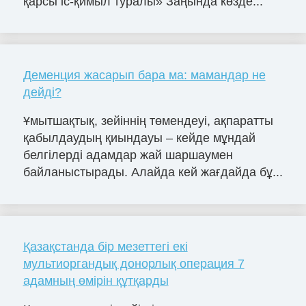
қарсы іс-қимыл туралы» Заңында көзде...
Деменция жасарып бара ма: мамандар не
дейді?
Ұмытшақтық, зейіннің төмендеуі, ақпаратты
қабылдаудың қиындауы – кейде мұндай
белгілерді адамдар жай шаршаумен
байланыстырады. Алайда кей жағдайда бұ...
Қазақстанда бір мезеттегі екі
мультиоргандық донорлық операция 7
адамның өмірін құтқарды