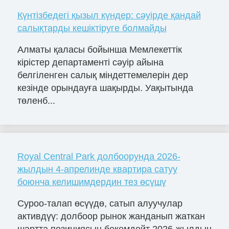
Күнтізбедегі қызыл күндер: сәуірде қандай
салықтарды кешіктіруге болмайды
Алматы қаласы бойынша Мемлекеттік
кірістер департаменті сәуір айына
белгіленген салық міндеттемелерін дер
кезінде орындауға шақырды. Уақытында
төленб...
Royal Central Park долбоорунда 2026-
жылдын 4-апрелинде квартира сатуу
боюнча келишимдердин тез өсүшү
Суроо-талап өсүүдө, сатып алуучулар
активдүү: долбоор рынок жанданып жаткан
шартта позициясын бекемдөйт 2026-жылдын