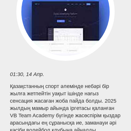
01:30, 14 Апр.
Қазақстанның спорт әлемінде небәрі бір
жылға жетпейтін уақыт ішінде нағыз
сенсация жасаған жоба пайда болды. 2025
жылдың мамыр айында іргетасы қаланған
VB Team Academy бүгінде жасөспірім қыздар
арасындағы ең сұранысқа ие, заманауи әрі
кәсіби волейбол клубына айналды.