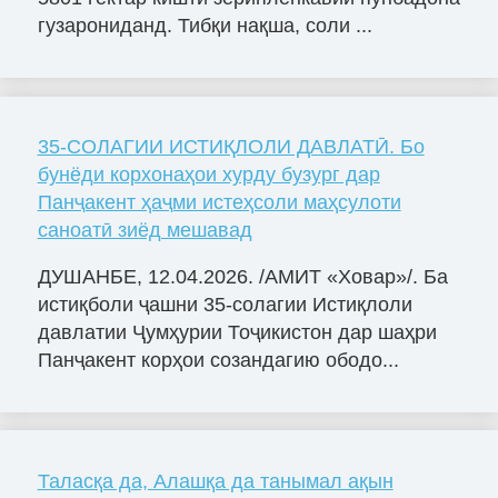
гузарониданд. Тибқи нақша, соли ...
35-СОЛАГИИ ИСТИҚЛОЛИ ДАВЛАТӢ. Бо
бунёди корхонаҳои хурду бузург дар
Панҷакент ҳаҷми истеҳсоли маҳсулоти
саноатӣ зиёд мешавад
ДУШАНБЕ, 12.04.2026. /АМИТ «Ховар»/. Ба
истиқболи ҷашни 35-солагии Истиқлоли
давлатии Ҷумҳурии Тоҷикистон дар шаҳри
Панҷакент корҳои созандагию ободо...
Таласқа да, Алашқа да танымал ақын