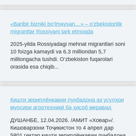
«Baribir bizniki bo‘lmaysan…» – o‘zbekistonlik
migrantlar Rossiyani tark etmoqda
2025-yilda Rossiyadagi mehnat migrantlari soni
10 foizga kamaydi va 6,3 milliondan 5,7
milliongacha tushdi. O‘zbekiston fuqarolari
orasida esa chiqib...
Кишти зериплёнкавии пунбадона аз усулҳои
муосири агротехникӣ ба ҳисоб меравад
ДУШАНБЕ, 12.04.2026. /АМИТ «Ховар»/.
Кишоварзони Тоҷикистон то 4 апрел дар
5801 гектар кишти зериплёнкавии пунбадона