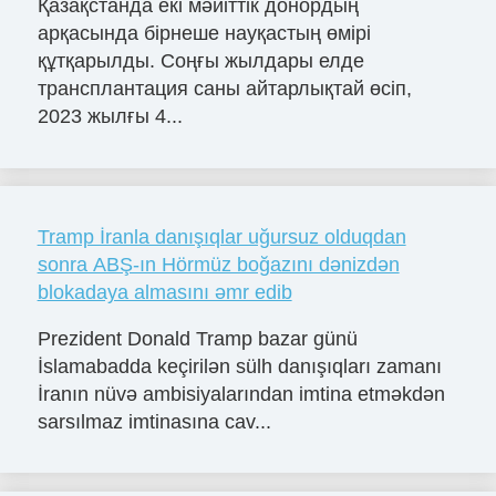
Қазақстанда екі мәйіттік донордың
арқасында бірнеше науқастың өмірі
құтқарылды. Соңғы жылдары елде
трансплантация саны айтарлықтай өсіп,
2023 жылғы 4...
Tramp İranla danışıqlar uğursuz olduqdan
sonra ABŞ-ın Hörmüz boğazını dənizdən
blokadaya almasını əmr edib
Prezident Donald Tramp bazar günü
İslamabadda keçirilən sülh danışıqları zamanı
İranın nüvə ambisiyalarından imtina etməkdən
sarsılmaz imtinasına cav...