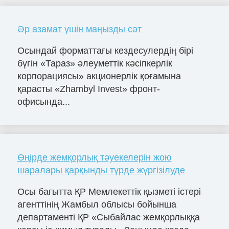
Әр азамат үшін маңызды сәт
Осындай форматтағы кездесулердің бірі
бүгін «Тараз» әлеуметтік кәсіпкерлік
корпорациясы» акционерлік қоғамына
қарасты «Zhambyl Invest» фронт-
офисында...
Өңірде жемқорлық тәуекелерін жою
шаралары қарқынды түрде жүргізілуде
Осы бағытта ҚР Мемлекеттік қызметі істері
агенттінің Жамбыл облысы бойынша
департаменті ҚР «Сыбайлас жемқорлыққа