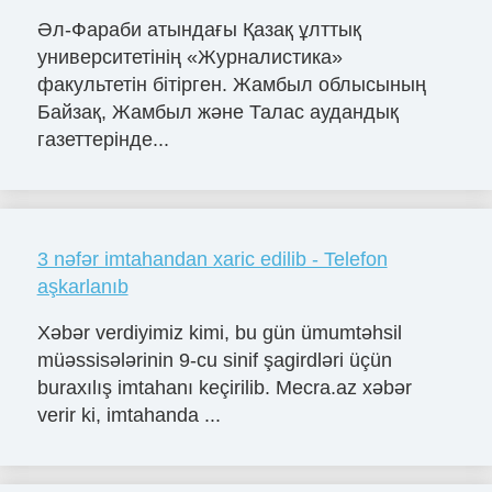
Әл-Фараби атындағы Қазақ ұлттық
университетінің «Журналистика»
факультетін бітірген. Жамбыл облысының
Байзақ, Жамбыл және Талас аудандық
газеттерінде...
3 nəfər imtahandan xaric edilib - Telefon
aşkarlanıb
Xəbər verdiyimiz kimi, bu gün ümumtəhsil
müəssisələrinin 9-cu sinif şagirdləri üçün
buraxılış imtahanı keçirilib. Mecra.az xəbər
verir ki, imtahanda ...