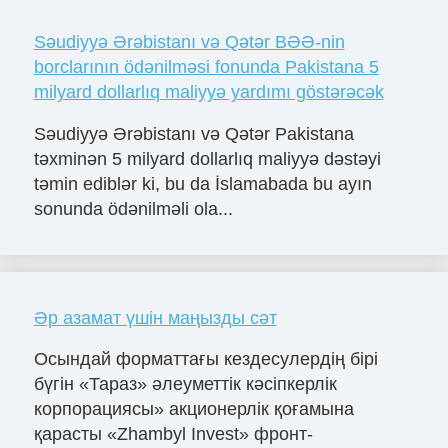
Səudiyyə Ərəbistanı və Qətər BƏƏ-nin
borclarının ödənilməsi fonunda Pakistana 5
milyard dollarlıq maliyyə yardımı göstərəcək
Səudiyyə Ərəbistanı və Qətər Pakistana
təxminən 5 milyard dollarlıq maliyyə dəstəyi
təmin ediblər ki, bu da İslamabada bu ayın
sonunda ödənilməli ola...
Әр азамат үшін маңызды сәт
Осындай форматтағы кездесулердің бірі
бүгін «Тараз» әлеуметтік кәсіпкерлік
корпорациясы» акционерлік қоғамына
қарасты «Zhambyl Invest» фронт-