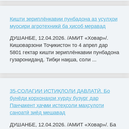
Кишти зериплёнкавии пунбадона аз усулҳои
муосири агротехникӣ ба ҳисоб меравад
ДУШАНБЕ, 12.04.2026. /АМИТ «Ховар»/.
Кишоварзони Тоҷикистон то 4 апрел дар
5801 гектар кишти зериплёнкавии пунбадона
гузарониданд. Тибқи нақша, соли ...
35-СОЛАГИИ ИСТИҚЛОЛИ ДАВЛАТӢ. Бо
бунёди корхонаҳои хурду бузург дар
Панҷакент ҳаҷми истеҳсоли маҳсулоти
саноатӣ зиёд мешавад
ДУШАНБЕ, 12.04.2026. /АМИТ «Ховар»/. Ба