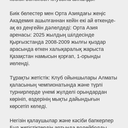
Биік белестер мен Орта Азиядағы жеңіс
Академия ашылғаннан кейін екі ай өткенде-
ақ өз деңгейін дәлелдеді: Орта Азия
аренасы: 2025 жылдың шілдесінде
Қырғызстанда 2008-2009 жылғы қыздар
арасында өткен халықаралық жарыста
Қазақстан намысын қорғап, 1-орынды
иеленді.
Тұрақты жетістік: Клуб ойыншылары Алматы
қаласының чемпионатында және түрлі
турнирлерде үнемі жүлделі орындардан
көрініп, өздерінің мықты дайындығын
көрсетіп келеді.
Негізін қалаушылар және кәсіби бапкерлер
Бұл жетістіктердің артында волейболды