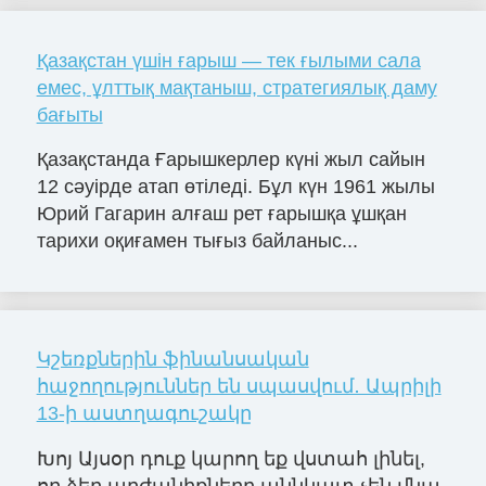
Қазақстан үшін ғарыш — тек ғылыми сала
емес, ұлттық мақтаныш, стратегиялық даму
бағыты
Қазақстанда Ғарышкерлер күні жыл сайын
12 сәуірде атап өтіледі. Бұл күн 1961 жылы
Юрий Гагарин алғаш рет ғарышқа ұшқан
тарихи оқиғамен тығыз байланыс...
Կշեռքներին ֆինանսական
հաջողություններ են սպասվում․ Ապրիլի
13-ի աստղագուշակը
Խոյ Այսօր դուք կարող եք վստահ լինել,