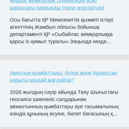
Өңірде жемқорлық тәуекелерін жою
шаралары қарқынды түрде жүргізілуде
Осы бағытта ҚР Мемлекеттік қызметі істері
агенттінің Жамбыл облысы бойынша
департаменті ҚР «Сыбайлас жемқорлыққа
қарсы іс-қимыл туралы» Заңында көзде...
Авиотын қымбаттады: Әлем және Қазақстан
нарығы қандай жағдайда?
2026 жылдың сәуір айында Таяу Шығыстағы
геосаяси шиеленіс салдарынан
авиаотынның қымбаттауы әуе тасымалының
өзіндік құнының өсуіне, билет бағасының қ...