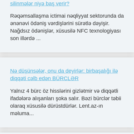
silinmələr niyə baş verir?
Rəqəmsallaşma ictimai nəqliyyat sektorunda da
ənənəvi ödəniş vərdişlərini sürətlə dəyişir.
Nağdsız ödənişlər, xüsusilə NFC texnologiyası
son illərdə ...
Nə düşünsələr, onu da deyirlər: birbaşalığı ilə
diqqəti cəlb edən BÜRCLƏR
Yalnız 4 bürc öz hisslərini gizlətmir və diqqətli
ifadələrə alışanları şoka salır. Bəzi bürclər təbii
olaraq xüsusilə dürüstdürlər. Lent.az-ın
məluma...