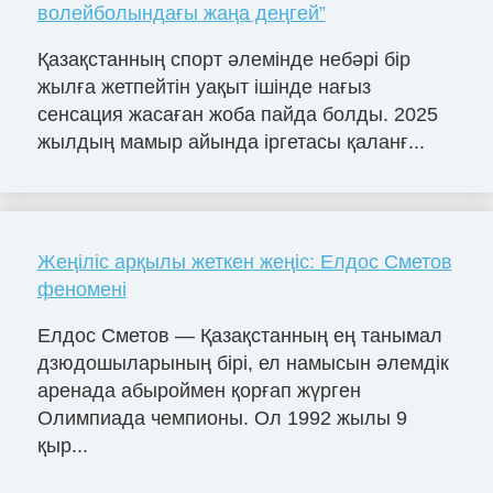
волейболындағы жаңа деңгей”
Қазақстанның спорт әлемінде небәрі бір
жылға жетпейтін уақыт ішінде нағыз
сенсация жасаған жоба пайда болды. 2025
жылдың мамыр айында іргетасы қаланғ...
Жеңіліс арқылы жеткен жеңіс: Елдос Сметов
феномені
Елдос Сметов — Қазақстанның ең танымал
дзюдошыларының бірі, ел намысын әлемдік
аренада абыроймен қорғап жүрген
Олимпиада чемпионы. Ол 1992 жылы 9
қыр...