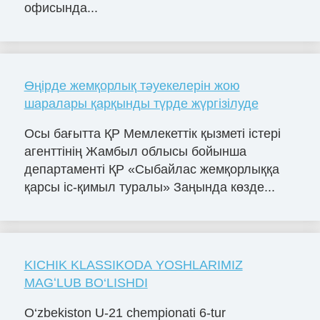
офисында...
Өңірде жемқорлық тәуекелерін жою
шаралары қарқынды түрде жүргізілуде
Осы бағытта ҚР Мемлекеттік қызметі істері
агенттінің Жамбыл облысы бойынша
департаменті ҚР «Сыбайлас жемқорлыққа
қарсы іс-қимыл туралы» Заңында көзде...
KICHIK KLASSIKODA YOSHLARIMIZ
MAGʻLUB BO‘LISHDI
O‘zbekiston U-21 chempionati 6-tur