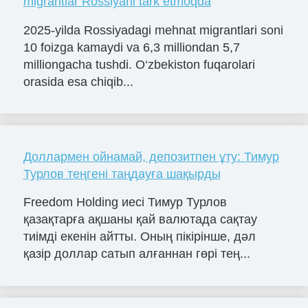
migrantlar Rossiyani tark etmoqda
2025-yilda Rossiyadagi mehnat migrantlari soni
10 foizga kamaydi va 6,3 milliondan 5,7
milliongacha tushdi. O‘zbekiston fuqarolari
orasida esa chiqib...
Доллармен ойнамай, депозитпен ұту: Тимур
Турлов теңгені таңдауға шақырды
Freedom Holding иесі Тимур Турлов
қазақтарға ақшаны қай валютада сақтау
тиімді екенін айтты. Оның пікірінше, дәл
қазір доллар сатып алғаннан гөрі тең...