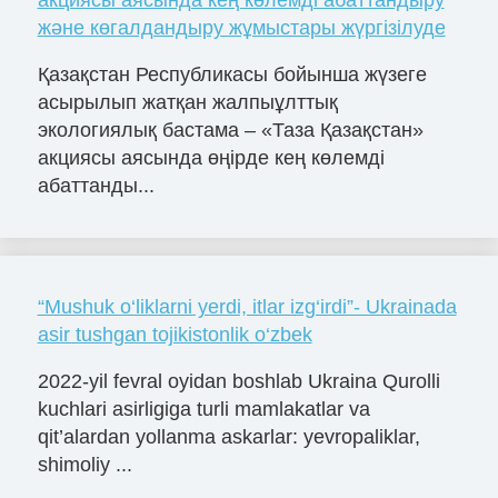
акциясы аясында кең көлемді абаттандыру
және көгалдандыру жұмыстары жүргізілуде
Қазақстан Республикасы бойынша жүзеге
асырылып жатқан жалпыұлттық
экологиялық бастама – «Таза Қазақстан»
акциясы аясында өңірде кең көлемді
абаттанды...
“Mushuk o‘liklarni yerdi, itlar izg‘irdi”- Ukrainada
asir tushgan tojikistonlik o‘zbek
2022-yil fevral oyidan boshlab Ukraina Qurolli
kuchlari asirligiga turli mamlakatlar va
qit’alardan yollanma askarlar: yevropaliklar,
shimoliy ...