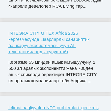
4-апрели девелопер RCA Living тар...
INTEGRA CITY GITEX Africa 2026
көргөзмөсүндө шаарларды санариптик
башкаруу экосистемасы үчүн AI-
технологияларды сунуштайт
Көргөзмө 55 миңден ашык катышуучуну, 1
500 эл аралык экспонентти жана 700дөн
ашык спикерди бириктирет INTEGRA CITY
эл аралык компаниялар тобу Африка ...
İctimai nəqliyyatda NFC problemləri: gecikmiş