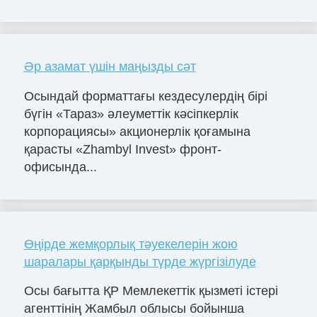
Әр азамат үшін маңызды сәт
Осындай форматтағы кездесулердің бірі
бүгін «Тараз» әлеуметтік кәсіпкерлік
корпорациясы» акционерлік қоғамына
қарасты «Zhambyl Invest» фронт-
офисында...
Өңірде жемқорлық тәуекелерін жою
шаралары қарқынды түрде жүргізілуде
Осы бағытта ҚР Мемлекеттік қызметі істері
агенттінің Жамбыл облысы бойынша