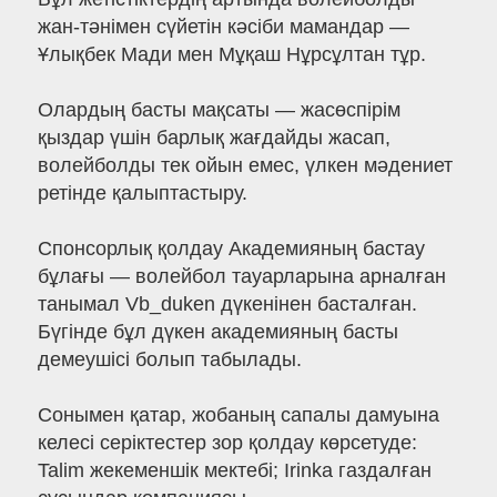
жан-тәнімен сүйетін кәсіби мамандар —
Ұлықбек Мади мен Мұқаш Нұрсұлтан тұр.
Олардың басты мақсаты — жасөспірім
қыздар үшін барлық жағдайды жасап,
волейболды тек ойын емес, үлкен мәдениет
ретінде қалыптастыру.
Спонсорлық қолдау Академияның бастау
бұлағы — волейбол тауарларына арналған
танымал Vb_duken дүкенінен басталған.
Бүгінде бұл дүкен академияның басты
демеушісі болып табылады.
Сонымен қатар, жобаның сапалы дамуына
келесі серіктестер зор қолдау көрсетуде:
Talim жекеменшік мектебі; Irinka газдалған