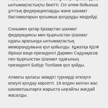
ынтымақтастықты бекітті. Ол әлем бойынша
ұлттық федерацияларды және шахмат
бастамаларын қосымша қолдауды көздейді.
Сонымен қатар Қазақстан шахмат
федерациясы мен Қырғызстан Шахмат
одағы арасында ынтымақтастық
меморандумына қол қойылды. Құжатқа ҚШФ
бірінші вице-президенті Дәрмен Сәдуақасов
пен Қырғызстан Шахмат одағының
президенті Бабур Толбаев қол қойды.
Алматы қаласы әкімдігі турнирді өткізуге
елеулі қолдау көрсетті. 19 елден келген жас
шахматшыларға жарыста ыңғайлы жағдай
жасалды.