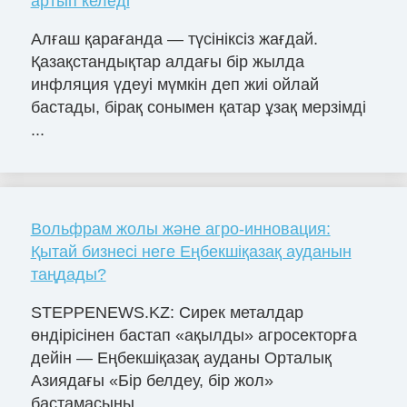
артып келеді
Алғаш қарағанда — түсініксіз жағдай.
Қазақстандықтар алдағы бір жылда
инфляция үдеуі мүмкін деп жиі ойлай
бастады, бірақ сонымен қатар ұзақ мерзімді
...
Вольфрам жолы және агро-инновация:
Қытай бизнесі неге Еңбекшіқазақ ауданын
таңдады?
STEPPENEWS.KZ: Сирек металдар
өндірісінен бастап «ақылды» агросекторға
дейін — Еңбекшіқазақ ауданы Орталық
Азиядағы «Бір белдеу, бір жол»
бастамасыны...