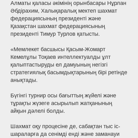
Алматы қаласы әкімінің орынбасары Нұрлан
Әбдірахим, Халықаралық мектеп шахмат
федерациясының президенті және
Қазақстан шахмат федерациясының
президенті Тимур Турлов қатысты.
«Мемлекет басшысы Қасым-Жомарт
Кемелұлы Тоқаев интеллектуалды ұлт
қалыптастыруды ел дамуының негізгі
стратегиялық басымдықтарының бірі ретінде
анықтады.
Бүгінгі турнир осы бағыттың жүйелі және
тұрақты жүзеге асырылып жатқанының
айқын дәлелі болды.
Шахмат оқу процесіне де, сабақтан тыс іс-
шараларға да сенімді енді және заманауи