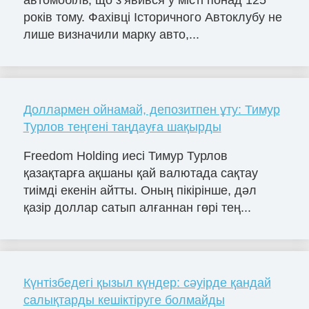
років тому. Фахівці Історичного Автоклубу не
лише визначили марку авто,...
Доллармен ойнамай, депозитпен ұту: Тимур
Турлов теңгені таңдауға шақырды
Freedom Holding иесі Тимур Турлов
қазақтарға ақшаны қай валютада сақтау
тиімді екенін айтты. Оның пікірінше, дәл
қазір доллар сатып алғаннан гөрі тең...
Күнтізбедегі қызыл күндер: сәуірде қандай
салықтарды кешіктіруге болмайды