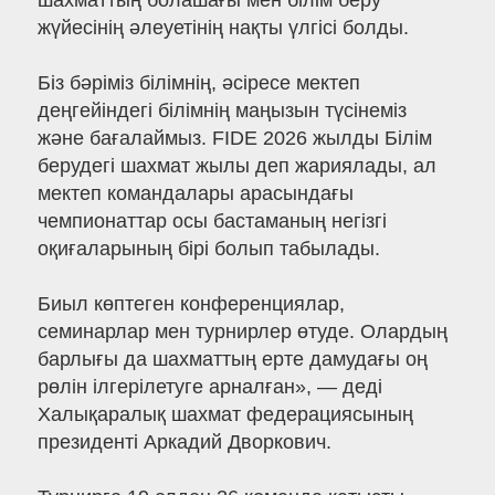
шахматтың болашағы мен білім беру
жүйесінің әлеуетінің нақты үлгісі болды.
Біз бәріміз білімнің, әсіресе мектеп
деңгейіндегі білімнің маңызын түсінеміз
және бағалаймыз. FIDE 2026 жылды Білім
берудегі шахмат жылы деп жариялады, ал
мектеп командалары арасындағы
чемпионаттар осы бастаманың негізгі
оқиғаларының бірі болып табылады.
Биыл көптеген конференциялар,
семинарлар мен турнирлер өтуде. Олардың
барлығы да шахматтың ерте дамудағы оң
рөлін ілгерілетуге арналған», — деді
Халықаралық шахмат федерациясының
президенті Аркадий Дворкович.