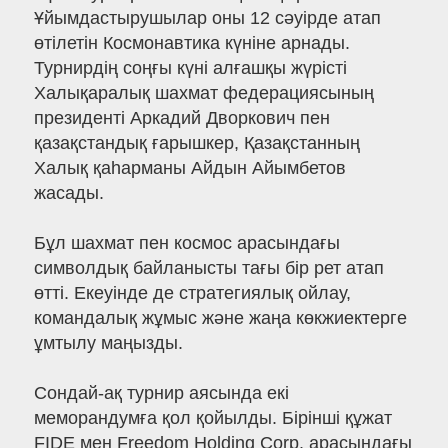
Ұйымдастырушылар оны 12 сәуірде атап
өтілетін Космонавтика күніне арнады.
Турнирдің соңғы күні алғашқы жүрісті
Халықаралық шахмат федерациясының
президенті Аркадий Дворкович пен
қазақстандық ғарышкер, Қазақстанның
Халық қаһарманы Айдын Айымбетов
жасады.
Бұл шахмат пен космос арасындағы
символдық байланысты тағы бір рет атап
өтті. Екеуінде де стратегиялық ойлау,
командалық жұмыс және жаңа көкжиектерге
ұмтылу маңызды.
Сондай-ақ турнир аясында екі
меморандумға қол қойылды. Бірінші құжат
FIDE мен Freedom Holding Corp. арасындағы