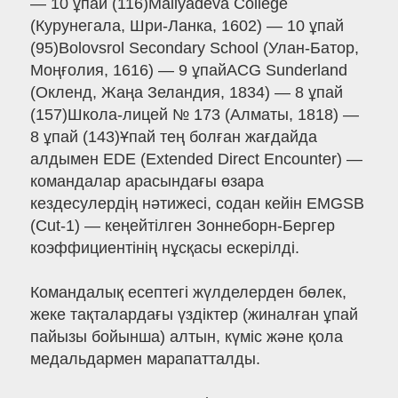
— 10 ұпай (116)Maliyadeva College
(Курунегала, Шри-Ланка, 1602) — 10 ұпай
(95)Bolovsrol Secondary School (Улан-Батор,
Моңғолия, 1616) — 9 ұпайACG Sunderland
(Окленд, Жаңа Зеландия, 1834) — 8 ұпай
(157)Школа-лицей № 173 (Алматы, 1818) —
8 ұпай (143)Ұпай тең болған жағдайда
алдымен EDE (Extended Direct Encounter) —
командалар арасындағы өзара
кездесулердің нәтижесі, содан кейін EMGSB
(Cut-1) — кеңейтілген Зоннеборн-Бергер
коэффициентінің нұсқасы ескерілді.
Командалық есептегі жүлделерден бөлек,
жеке тақталардағы үздіктер (жиналған ұпай
пайызы бойынша) алтын, күміс және қола
медальдармен марапатталды.