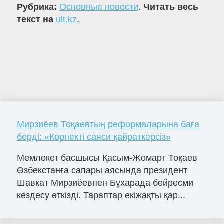
Рубрика:
Основные новости
.
Читать весь
текст на
ult.kz
.
Мирзиёев Тоқаевтың реформаларына баға
берді: «Көрнекті саяси қайраткерсіз»
Мемлекет басшысы Қасым-Жомарт Тоқаев
Өзбекстанға сапары аясында президент
Шавкат Мирзиёевпен Бұхарада бейресми
кездесу өткізді. Тараптар екіжақты қар...