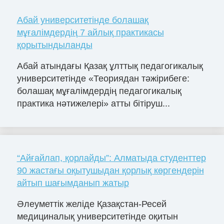
Абай университетінде болашақ
мұғалімдердің 7 айлық практикасы
қорытындыланды
Абай атындағы Қазақ ұлттық педагогикалық
университетінде «Теориядан тәжірибеге:
болашақ мұғалімдердің педагогикалық
практика нәтижелері» атты бітіруш...
“Айғайлап, қорлайды”: Алматыда студенттер
90 жастағы оқытушыдан қорлық көргендерін
айтып шағымданып жатыр
Әлеуметтік желіде Қазақстан-Ресей
медициналық университетінде оқитын