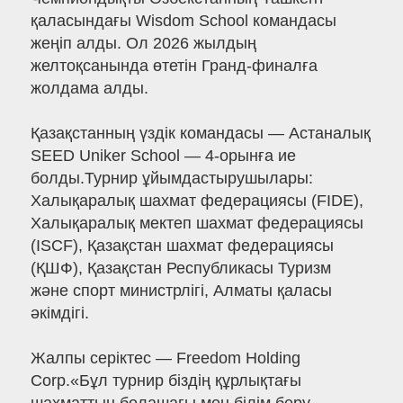
қаласындағы Wisdom School командасы
жеңіп алды. Ол 2026 жылдың
желтоқсанында өтетін Гранд-финалға
жолдама алды.
Қазақстанның үздік командасы — Астаналық
SEED Uniker School — 4-орынға ие
болды.Турнир ұйымдастырушылары:
Халықаралық шахмат федерациясы (FIDE),
Халықаралық мектеп шахмат федерациясы
(ISCF), Қазақстан шахмат федерациясы
(ҚШФ), Қазақстан Республикасы Туризм
және спорт министрлігі, Алматы қаласы
әкімдігі.
Жалпы серіктес — Freedom Holding
Corp.«Бұл турнир біздің құрлықтағы