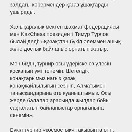
залдағы көрермендер қағаз ұшақтарды
ұшырады.
Халықаралық мектеп шахмат федерациясы
мен KazChess президенті Тимур Турлов
былай деді: «Қазақстан бүкіл әлеммен ашық
және достық байланыс орнатып жатыр.
Мен біздің турнир осы үдеріске өз үлесін
қосқанын үміттенемін. Шетелдік
қонақтарымыз нағыз қазақ
қонақжайлылығын сезініп, Алматымен
танысқандарына өте қуаныштымыз. Осы
жерде балалар арасында жылдар бойы
сақталатын байланыстар орнағанына
сенемін».
Бүкіл турнир «космостық» тақырыпта өтті.