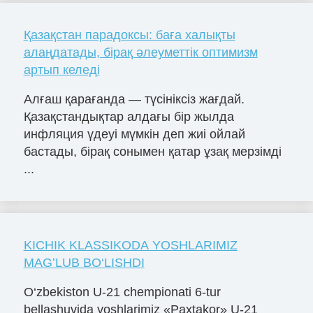
Қазақстан парадоксы: баға халықты
алаңдатады, бірақ әлеуметтік оптимизм
артып келеді
Алғаш қарағанда — түсініксіз жағдай.
Қазақстандықтар алдағы бір жылда
инфляция үдеуі мүмкін деп жиі ойлай
бастады, бірақ сонымен қатар ұзақ мерзімді
...
KICHIK KLASSIKODA YOSHLARIMIZ
MAGʻLUB BO‘LISHDI
O‘zbekiston U-21 chempionati 6-tur
bellashuvida yoshlarimiz «Paxtakor» U-21