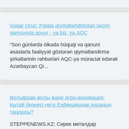
Vüqar Oruc: Palata qiymətləndiriciləri seçim
qarşısında qoyur - ya biz, ya AQC
“Son günlərdə ölkədə hüquqi və qanuni
əsaslarla fəaliyyət göstərən qiymətləndirmə
şirkətlərinin rəhbərləri AQC-yə müraciət edərək
Azərbaycan Qi...
Вольфрам жолы және агро-инновация:
Қытай бизнесі неге Еңбекшіқазақ ауданын
таңдады?
STEPPENEWS.KZ: Сирек металдар