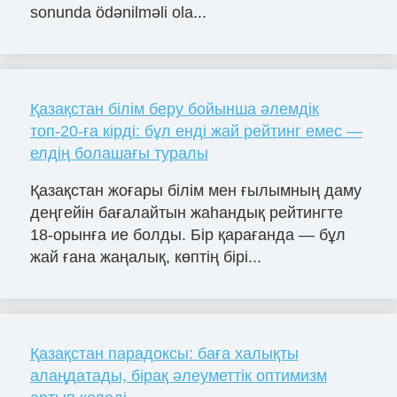
sonunda ödənilməli ola...
Қазақстан білім беру бойынша әлемдік
топ-20-ға кірді: бұл енді жай рейтинг емес —
елдің болашағы туралы
Қазақстан жоғары білім мен ғылымның даму
деңгейін бағалайтын жаһандық рейтингте
18-орынға ие болды. Бір қарағанда — бұл
жай ғана жаңалық, көптің бірі...
Қазақстан парадоксы: баға халықты
алаңдатады, бірақ әлеуметтік оптимизм