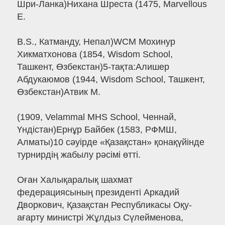
Шри-Ланка)Нихана Шреста (1475, Marvellous
E.
B.S., Катманду, Непал)WCM Мохинур
Хикматхонова (1854, Wisdom School,
Ташкент, Өзбекстан)5-тақта:Алишер
Абдукаюмов (1944, Wisdom School, Ташкент,
Өзбекстан)Атвик М.
(1909, Velammal MHS School, Ченнай,
Үндістан)Ернұр Байбек (1583, РФМШ,
Алматы)10 сәуірде «Қазақстан» қонақүйінде
турнирдің жабылу рәсімі өтті.
Оған Халықаралық шахмат
федерациясының президенті Аркадий
Дворкович, Қазақстан Республикасы Оқу-
ағарту министрі Жұлдыз Сүлейменова,