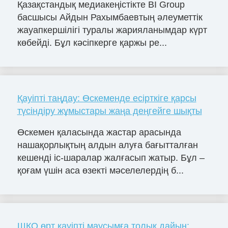
Қазақстандық медиакеңістікте BI Group
басшысы Айдын Рахымбаевтың әлеуметтік
жауапкершілігі туралы жарияланымдар күрт
көбейді. Бұл кәсіпкерге қаржы ре...
Қауіпті таңдау: Өскеменде есірткіге қарсы
түсіндіру жұмыстары жаңа деңгейге шықты
Өскемен қаласында жастар арасында
нашақорлықтың алдын алуға бағытталған
кешенді іс-шаралар жалғасып жатыр. Бұл –
қоғам үшін аса өзекті мәселелердің б...
ШҚО өрт қауіпті маусымға толық дайын: