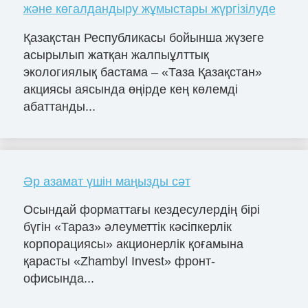
және көгалдандыру жұмыстары жүргізілуде
Қазақстан Республикасы бойынша жүзеге
асырылып жатқан жалпыұлттық
экологиялық бастама – «Таза Қазақстан»
акциясы аясында өңірде кең көлемді
абаттанды...
Әр азамат үшін маңызды сәт
Осындай форматтағы кездесулердің бірі
бүгін «Тараз» әлеуметтік кәсіпкерлік
корпорациясы» акционерлік қоғамына
қарасты «Zhambyl Invest» фронт-
офисында...