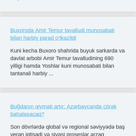
Buxoroda Amir Temur tavalludi munosabati
bilan harbiy parad o‘tkazildi
Kuni kecha Buxoro shahrida buyuk sarkarda va
davlat arbobi Amir Temur tavalludining 690
yilligi hamda Yoshlar kuni munosabati bilan
tantanali harbiy ...
Buğdanın qiyməti artır: Azərbaycanda çörək
bahalaşacaq?
Son dövrlərdə qlobal və regional səviyyədə baş
verən iqtisadi və siyasi proseslər ərzaq