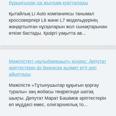
бұрынғыдан да жылдам қуатталады
Қытайлық Li Auto компаниясы танымал
кроссоверлері L6 және L7 модельдерінің
жаңартылған нұсқаларын жол сынақтарынан
өткізе бастады. Қазіргі уақытта ав...
Мәжілістегі «құлыбаевшыл» кодекс: Депутат
әріптестерін ірі бизнеске қызмет етті деп
айыптады
Мәжілісте «Тұтынушылар құқығын қорғау
туралы» заң жобасы төңірегінде шатақ
шықты. Депутат Марат Бәшімов әріптестерін
ел мүддесі емес, олигархиялық то...