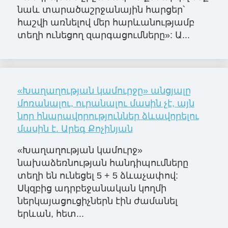
նաև տարածաշրջանային հարցեր՝
հաշվի առնելով մեր հարևանությամբ
տեղի ունեցող զարգացումները»: Ա...
«Խաղաղության կամուրջը» անցյալը
մոռանալու, ուրանալու մասին չէ, այն
նոր հնարավորություններ ձևավորելու
մասին է. Արեգ Քոչինյան
«Խաղաղության կամուրջ»
նախաձեռնության հանդիպումները
տեղի են ունեցել 5 + 5 ձևաչափով:
Սկզբից ադրբեջանական կողմի
ներկայացուցիչներն էին ժամանել
երևան, հետ...