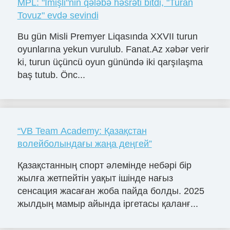
MPL: "İmişli"nin qələbə həsrəti bitdi, "Turan
Tovuz" evdə sevindi
Bu gün Misli Premyer Liqasında XXVII turun
oyunlarına yekun vurulub. Fanat.Az xəbər verir
ki, turun üçüncü oyun günündə iki qarşılaşma
baş tutub. Önc...
“VB Team Academy: Қазақстан
волейболындағы жаңа деңгей”
Қазақстанның спорт әлемінде небәрі бір
жылға жетпейтін уақыт ішінде нағыз
сенсация жасаған жоба пайда болды. 2025
жылдың мамыр айында іргетасы қаланғ...