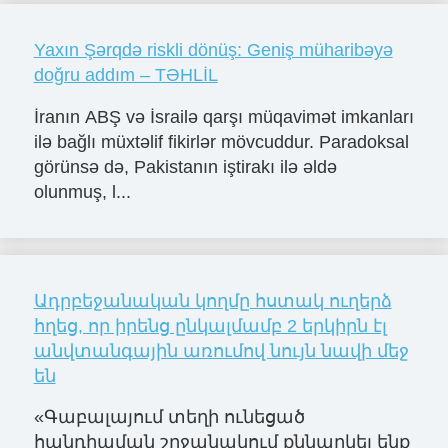
Yaxın Şərqdə riskli dönüş: Geniş müharibəyə
doğru addım – TƏHLİL
İranın ABŞ və İsrailə qarşı müqavimət imkanları
ilə bağlı müxtəlif fikirlər mövcuddur. Paradoksal
görünsə də, Pakistanın iştirakı ilə əldə
olunmuş, l...
Ադրբեջանական կողմը հստակ ուղերձ
հղեց, որ իրենց ընկալմամբ 2 երկիրն էլ
անվտանգային առումով նույն նավի մեջ
են
«Գաբալայում տեղի ունեցած
հանդիպման շրջանակում քննարկել ենք