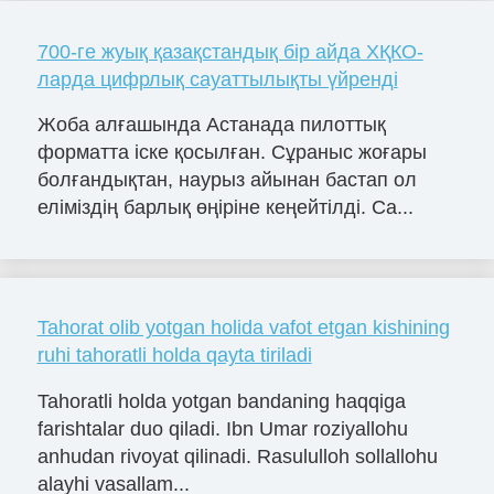
700-ге жуық қазақстандық бір айда ХҚКО-
ларда цифрлық сауаттылықты үйренді
Жоба алғашында Астанада пилоттық
форматта іске қосылған. Сұраныс жоғары
болғандықтан, наурыз айынан бастап ол
еліміздің барлық өңіріне кеңейтілді. Са...
Tahorat olib yotgan holida vafot etgan kishining
ruhi tahoratli holda qayta tiriladi
Tahoratli holda yotgan bandaning haqqiga
farishtalar duo qiladi. Ibn Umar roziyallohu
anhudan rivoyat qilinadi. Rasululloh sollallohu
alayhi vasallam...