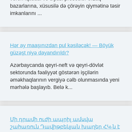
bazarlarına, xüsusilə də çörəyin qiymətinə təsir
imkanlarını ...
Hər ay maaşınızdan pul kəsiləcək! — Böyük
güzəşt niyə dayandırıldı?
Azərbaycanda qeyri-neft və qeyri-dövlət
sektorunda fəaliyyət göstərən işçilərin
əməkhaqlarının vergiyə cəlb olunmasında yeni
mərhələ başlayıb. Belə k...
Մի դրամի ուժի ապրիլ ամսվա
շահառուն Դավիթբեկյան խաղեր ՀԿ-ն է