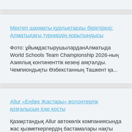
Мектеп шахматы құрлықтарды біріктіреді:
Алматыдағы турнирдің қорытындысы
Фото: ұйымдастырушыларданАлматыда
World Schools Team Championship 2026-ның
Азиялық континенттік кезеңі аяқталды.
Чемпиондықты Өзбекстанның Ташкент қа...
Allur «Еңбек Жастары» волонтерлік
қозғалысын іске қосты
Қазақстандық Allur автокөлік компаниясында
жас қызметкерлердің бастамалары нақты