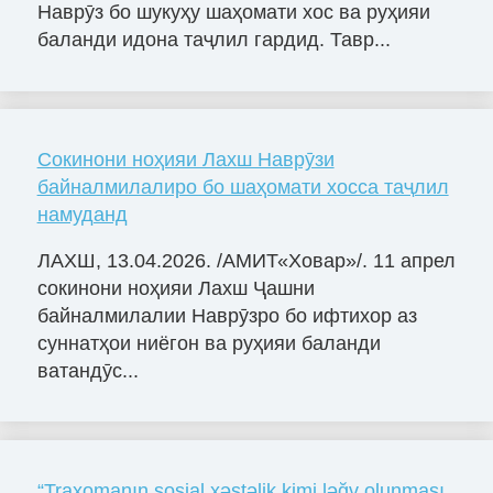
Наврӯз бо шукуҳу шаҳомати хос ва руҳияи
баланди идона таҷлил гардид. Тавр...
Сокинони ноҳияи Лахш Наврӯзи
байналмилалиро бо шаҳомати хосса таҷлил
намуданд
ЛАХШ, 13.04.2026. /АМИТ«Ховар»/. 11 апрел
сокинони ноҳияи Лахш Ҷашни
байналмилалии Наврӯзро бо ифтихор аз
суннатҳои ниёгон ва руҳияи баланди
ватандӯс...
“Traxomanın sosial xəstəlik kimi ləğv olunması