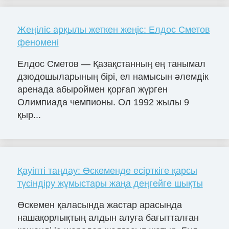
Жеңіліс арқылы жеткен жеңіс: Елдос Сметов
феномені
Елдос Сметов — Қазақстанның ең танымал
дзюдошыларының бірі, ел намысын әлемдік
аренада абыроймен қорғап жүрген
Олимпиада чемпионы. Ол 1992 жылы 9
қыр...
Қауіпті таңдау: Өскеменде есірткіге қарсы
түсіндіру жұмыстары жаңа деңгейге шықты
Өскемен қаласында жастар арасында
нашақорлықтың алдын алуға бағытталған