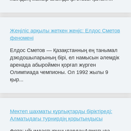
Жеңіліс арқылы жеткен жеңіс: Елдос Сметов
феномені
Елдос Сметов — Қазақстанның ең танымал
дзюдошыларының бірі, ел намысын әлемдік
аренада абыроймен қорғап жүрген
Олимпиада чемпионы. Ол 1992 жылы 9
қыр...
Мектеп шахматы құрлықтарды біріктіреді:
Алматыдағы турнирдің қорытындысы
Фото: ұйымдастырушыларданАлматыда