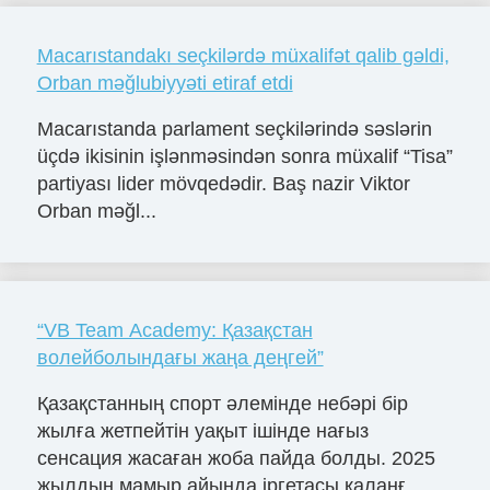
Macarıstandakı seçkilərdə müxalifət qalib gəldi,
Orban məğlubiyyəti etiraf etdi
Macarıstanda parlament seçkilərində səslərin
üçdə ikisinin işlənməsindən sonra müxalif “Tisa”
partiyası lider mövqedədir. Baş nazir Viktor
Orban məğl...
“VB Team Academy: Қазақстан
волейболындағы жаңа деңгей”
Қазақстанның спорт әлемінде небәрі бір
жылға жетпейтін уақыт ішінде нағыз
сенсация жасаған жоба пайда болды. 2025
жылдың мамыр айында іргетасы қаланғ...