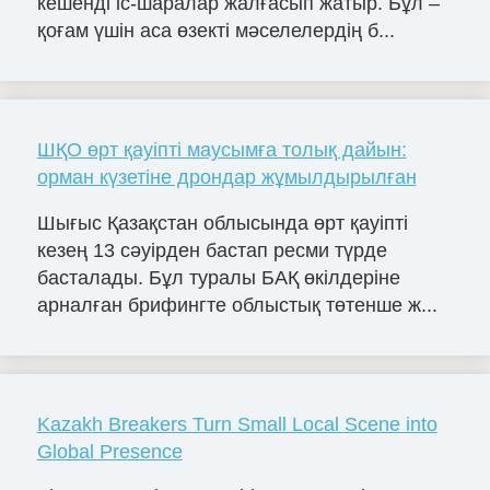
кешенді іс-шаралар жалғасып жатыр. Бұл –
қоғам үшін аса өзекті мәселелердің б...
ШҚО өрт қауіпті маусымға толық дайын:
орман күзетіне дрондар жұмылдырылған
Шығыс Қазақстан облысында өрт қауіпті
кезең 13 сәуірден бастап ресми түрде
басталады. Бұл туралы БАҚ өкілдеріне
арналған брифингте облыстық төтенше ж...
Kazakh Breakers Turn Small Local Scene into
Global Presence