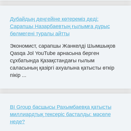
Дубайдың деңгейіне көтереміз деді:
Сарапшы Назарбаевтың ғылымға дұрыс
бөлмегені туралы айтты
Экономист, сарапшы Жанкелді Шымшықов
Qasqa Jol YouTube арнасына берген
сұхбатында Қазақстандағы ғылым
саласының қазіргі ахуалына қатысты өткір
пікір ...
BI Group басшысы Рахымбаевқа қатысты
миллиардтық тексеріс басталды: мәселе
неде?