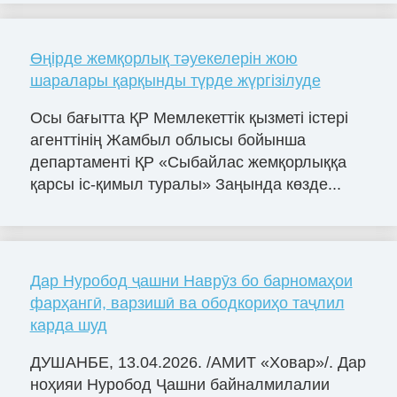
Өңірде жемқорлық тәуекелерін жою
шаралары қарқынды түрде жүргізілуде
Осы бағытта ҚР Мемлекеттік қызметі істері
агенттінің Жамбыл облысы бойынша
департаменті ҚР «Сыбайлас жемқорлыққа
қарсы іс-қимыл туралы» Заңында көзде...
Дар Нуробод ҷашни Наврӯз бо барномаҳои
фарҳангӣ, варзишӣ ва ободкориҳо таҷлил
карда шуд
ДУШАНБЕ, 13.04.2026. /АМИТ «Ховар»/. Дар
ноҳияи Нуробод Ҷашни байналмилалии