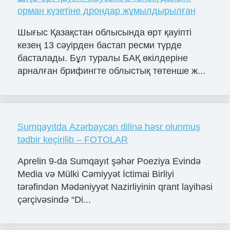
орман күзетіне дрондар жұмылдырылған
Шығыс Қазақстан облысында өрт қауіпті
кезең 13 сәуірден бастап ресми түрде
басталады. Бұл туралы БАҚ өкілдеріне
арналған брифингте облыстық төтенше ж...
Sumqayıtda Azərbaycan dilinə həsr olunmuş
tədbir keçirilib – FOTOLAR
Aprelin 9-da Sumqayıt şəhər Poeziya Evində
Media və Mülki Cəmiyyət İctimai Birliyi
tərəfindən Mədəniyyət Nazirliyinin qrant layihəsi
çərçivəsində “Di...