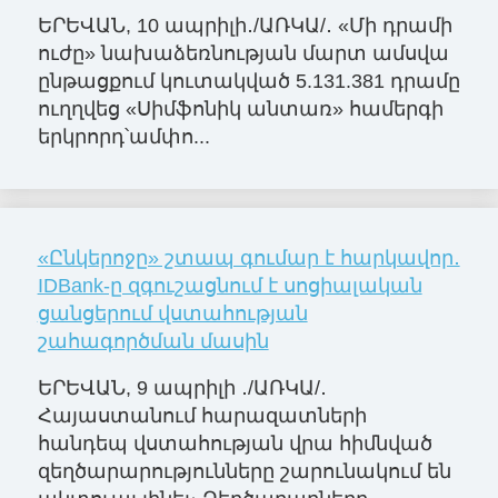
ԵՐԵՎԱՆ, 10 ապրիլի․/ԱՌԿԱ/․ «Մի դրամի
ուժը» նախաձեռնության մարտ ամսվա
ընթացքում կուտակված 5.131.381 դրամը
ուղղվեց «Սիմֆոնիկ անտառ» համերգի
երկրորդ՝ամփո...
«Ընկերոջը» շտապ գումար է հարկավոր․
IDBank-ը զգուշացնում է սոցիալական
ցանցերում վստահության
շահագործման մասին
ԵՐԵՎԱՆ, 9 ապրիլի ․/ԱՌԿԱ/․
Հայաստանում հարազատների
հանդեպ վստահության վրա հիմնված
զեղծարարությունները շարունակում են