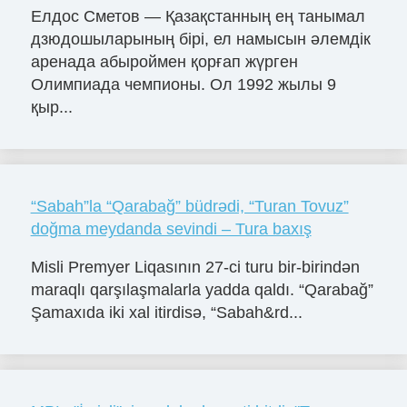
Елдос Сметов — Қазақстанның ең танымал
дзюдошыларының бірі, ел намысын әлемдік
аренада абыроймен қорғап жүрген
Олимпиада чемпионы. Ол 1992 жылы 9
қыр...
“Sabah”la “Qarabağ” büdrədi, “Turan Tovuz”
doğma meydanda sevindi – Tura baxış
Misli Premyer Liqasının 27-ci turu bir-birindən
maraqlı qarşılaşmalarla yadda qaldı. “Qarabağ”
Şamaxıda iki xal itirdisə, “Sabah&rd...