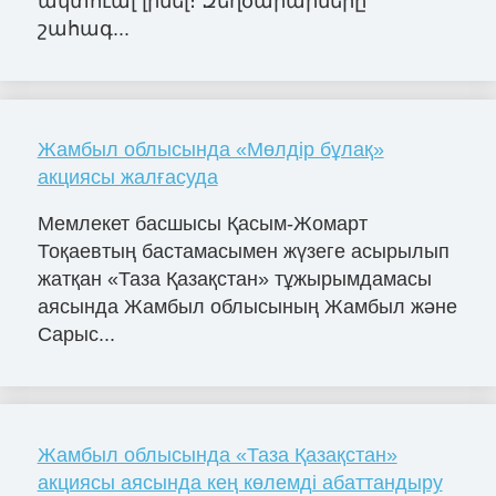
ակտուալ լինել։ Զեղծարարները
շահագ...
Жамбыл облысында «Мөлдір бұлақ»
акциясы жалғасуда
Мемлекет басшысы Қасым-Жомарт
Тоқаевтың бастамасымен жүзеге асырылып
жатқан «Таза Қазақстан» тұжырымдамасы
аясында Жамбыл облысының Жамбыл және
Сарыс...
Жамбыл облысында «Таза Қазақстан»
акциясы аясында кең көлемді абаттандыру