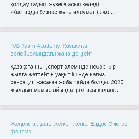
қолдау тауып, жүзеге асып келеді.
Жастарды бизнес және әлеуметтік жо...
“VB Team Academy: Қазақстан
волейболындағы жаңа деңгей”
Қазақстанның спорт әлемінде небәрі бір
жылға жетпейтін уақыт ішінде нағыз
сенсация жасаған жоба пайда болды. 2025
жылдың мамыр айында іргетасы қаланғ...
Жеңіліс арқылы жеткен жеңіс: Елдос Сметов
феномені