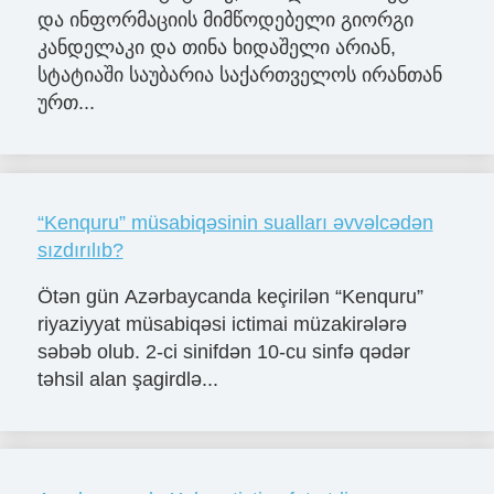
და ინფორმაციის მიმწოდებელი გიორგი
კანდელაკი და თინა ხიდაშელი არიან,
სტატიაში საუბარია საქართველოს ირანთან
ურთ...
“Kenquru” müsabiqəsinin sualları əvvəlcədən
sızdırılıb?
Ötən gün Azərbaycanda keçirilən “Kenquru”
riyaziyyat müsabiqəsi ictimai müzakirələrə
səbəb olub. 2-ci sinifdən 10-cu sinfə qədər
təhsil alan şagirdlə...