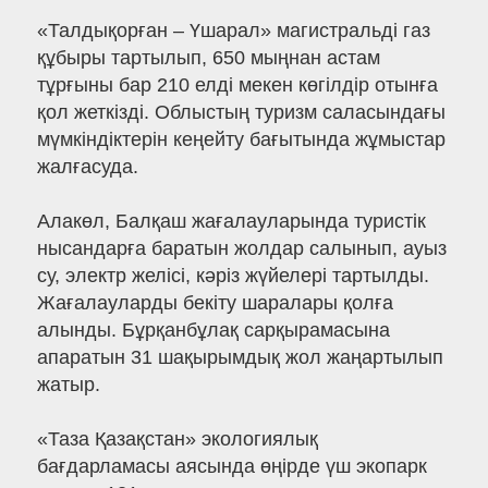
«Талдықорған – Үшарал» магистральді газ
құбыры тартылып, 650 мыңнан астам
тұрғыны бар 210 елді мекен көгілдір отынға
қол жеткізді. Облыстың туризм саласындағы
мүмкіндіктерін кеңейту бағытында жұмыстар
жалғасуда.
Алакөл, Балқаш жағалауларында туристік
нысандарға баратын жолдар салынып, ауыз
су, электр желісі, кәріз жүйелері тартылды.
Жағалауларды бекіту шаралары қолға
алынды. Бұрқанбұлақ сарқырамасына
апаратын 31 шақырымдық жол жаңартылып
жатыр.
«Таза Қазақстан» экологиялық
бағдарламасы аясында өңірде үш экопарк