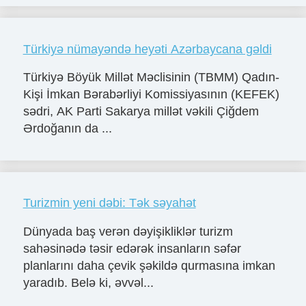
Türkiyə nümayəndə heyəti Azərbaycana gəldi
Türkiyə Böyük Millət Məclisinin (TBMM) Qadın-
Kişi İmkan Bərabərliyi Komissiyasının (KEFEK)
sədri, AK Parti Sakarya millət vəkili Çiğdem
Ərdoğanın da ...
Turizmin yeni dəbi: Tək səyahət
Dünyada baş verən dəyişikliklər turizm
sahəsinədə təsir edərək insanların səfər
planlarını daha çevik şəkildə qurmasına imkan
yaradıb. Belə ki, əvvəl...