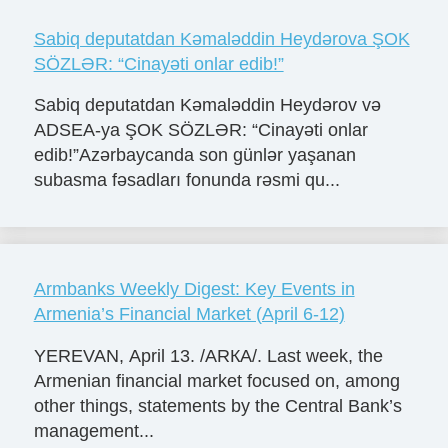
Sabiq deputatdan Kəmaləddin Heydərova ŞOK
SÖZLƏR: “Cinayəti onlar edib!”
Sabiq deputatdan Kəmaləddin Heydərov və
ADSEA-ya ŞOK SÖZLƏR: “Cinayəti onlar
edib!”Azərbaycanda son günlər yaşanan
subasma fəsadları fonunda rəsmi qu...
Armbanks Weekly Digest: Key Events in
Armenia’s Financial Market (April 6-12)
YEREVAN, April 13. /ARКА/. Last week, the
Armenian financial market focused on, among
other things, statements by the Central Bank’s
management...