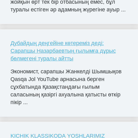
жойқын өрт тек бір отбасының емес, бұл
туралы естіген әр адамның жүрегіне ауыр ...
Дубайдың деңгейіне көтереміз деді:
Сарапшы Назарбаевтың ғылымға дұрыс
бөлмегені туралы айтты
Экономист, сарапшы Жанкелді Шымшықов
Qasqa Jol YouTube арнасына берген
сұхбатында Қазақстандағы ғылым
саласының қазіргі ахуалына қатысты өткір
пікір ...
KICHIK KLASSIKODA YOSHLARIMIZ