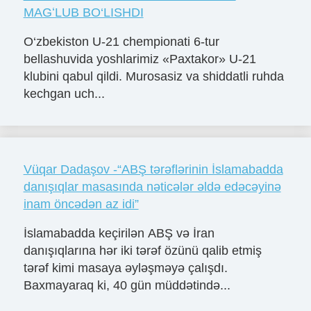
MAGʻLUB BO‘LISHDI
O‘zbekiston U-21 chempionati 6-tur
bellashuvida yoshlarimiz «Paxtakor» U-21
klubini qabul qildi. Murosasiz va shiddatli ruhda
kechgan uch...
Vüqar Dadaşov -“ABŞ tərəflərinin İslamabadda
danışıqlar masasında nəticələr əldə edəcəyinə
inam öncədən az idi”
İslamabadda keçirilən ABŞ və İran
danışıqlarına hər iki tərəf özünü qalib etmiş
tərəf kimi masaya əyləşməyə çalışdı.
Baxmayaraq ki, 40 gün müddətində...