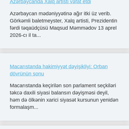
Azərbaycanda Xalq artisti vəfat etdi
Azərbaycan mədəniyyətinə ağır itki üz verib.
Görkəmli baletmeyster, Xalq artisti, Prezidentin
fərdi təqaüdçüsü Maqsud Məmmədov 13 aprel
2026-cı il ta...
Macarıstanda hakimiyyət dəyişikliyi: Orban
dövrünün sonu
Macarıstanda keçirilən son parlament seçkiləri
təkcə daxili siyasi balansın dəyişməsi deyil,
həm də ölkənin xarici siyasət kursunun yenidən
formalaşm...