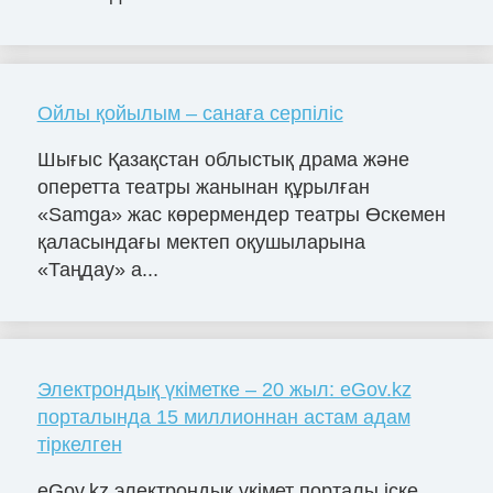
Ойлы қойылым – санаға серпіліс
Шығыс Қазақстан облыстық драма және
оперетта театры жанынан құрылған
«Samga» жас көрермендер театры Өскемен
қаласындағы мектеп оқушыларына
«Таңдау» а...
Электрондық үкіметке – 20 жыл: eGov.kz
порталында 15 миллионнан астам адам
тіркелген
eGov.kz электрондық үкімет порталы іске