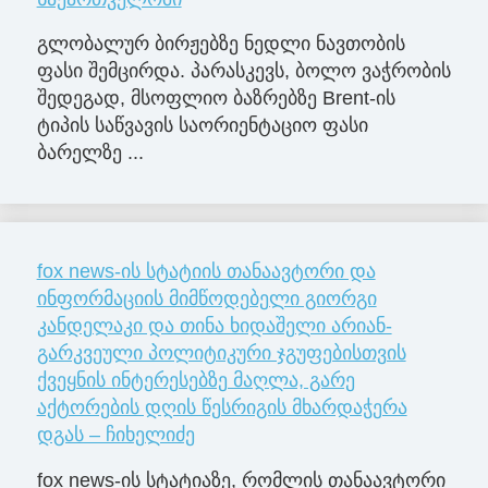
გლობალურ ბირჟებზე ნედლი ნავთობის
ფასი შემცირდა. პარასკევს, ბოლო ვაჭრობის
შედეგად, მსოფლიო ბაზრებზე Brent-ის
ტიპის საწვავის საორიენტაციო ფასი
ბარელზე ...
fox news-ის სტატიის თანაავტორი და
ინფორმაციის მიმწოდებელი გიორგი
კანდელაკი და თინა ხიდაშელი არიან-
გარკვეული პოლიტიკური ჯგუფებისთვის
ქვეყნის ინტერესებზე მაღლა, გარე
აქტორების დღის წესრიგის მხარდაჭერა
დგას – ჩიხელიძე
fox news-ის სტატიაზე, რომლის თანაავტორი