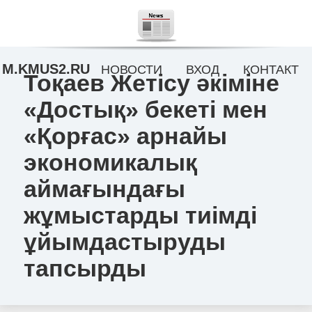
M.KMUS2.RU
НОВОСТИ
ВХОД
КОНТАКТ
Тоқаев Жетісу әкіміне
«Достық» бекеті мен
«Қорғас» арнайы
экономикалық
аймағындағы
жұмыстарды тиімді
ұйымдастыруды
тапсырды