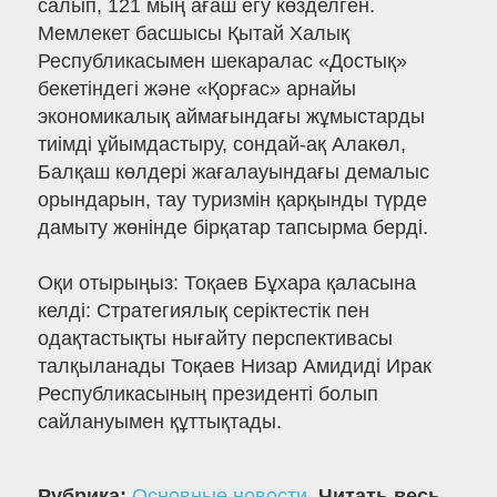
салып, 121 мың ағаш егу көзделген.
Мемлекет басшысы Қытай Халық
Республикасымен шекаралас «Достық»
бекетіндегі және «Қорғас» арнайы
экономикалық аймағындағы жұмыстарды
тиімді ұйымдастыру, сондай-ақ Алакөл,
Балқаш көлдері жағалауындағы демалыс
орындарын, тау туризмін қарқынды түрде
дамыту жөнінде бірқатар тапсырма берді.
Оқи отырыңыз: Тоқаев Бұхара қаласына
келді: Стратегиялық серіктестік пен
одақтастықты нығайту перспективасы
талқыланады Тоқаев Низар Амидиді Ирак
Республикасының президенті болып
сайлануымен құттықтады.
Рубрика:
Основные новости
.
Читать весь