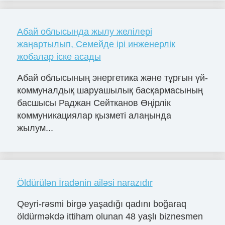
Абай облысында жылу желілері
жаңартылып, Семейде ірі инженерлік
жобалар іске асады
Абай облысының энергетика және тұрғын үй-
коммуналдық шаруашылық басқармасының
басшысы Раджан Сейтканов Өңірлік
коммуникациялар қызметі алаңында
жылум...
Öldürülən İradənin ailəsi narazıdır
Qeyri-rəsmi birgə yaşadığı qadını boğaraq
öldürməkdə ittiham olunan 48 yaşlı biznesmen