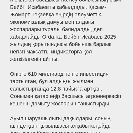
Бейбіт Исабаевты қабылдады. Қасым-
Жомарт Тоқаевқа өңірдің әлеуметтік-
экономикалық дамуы мен алдағы
жоспарлары туралы баяндалды, деп
хабарлайды Orda.kz. Бейбіт Исабаев 2025
жылдың қорытындысы бойынша барлық
негізгі мақсатты индикаторға қол
жеткізілгенін айтты.
Өңірге 610 миллиард теңге инвестиция
тартылған, бұл алдыңғы жылмен
салыстырғанда 12,8 пайызға артқан.
Сонымен қатар өңір басшысы агроөнеркәсіп
кешенін дамыту жоспарын таныстырды.
Ауыл шаруашылығы дақылдары, соның
ішінде қант қызылшасы алқабы кеңейді.