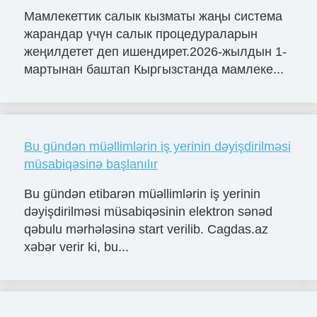
Мамлекеттик салык кызматы жаңы система
жарандар үчүн салык процедураларын
жеңилдетет деп ишендирет.2026-жылдын 1-
мартынан баштап Кыргызстанда мамлеке...
Bu gündən müəllimlərin iş yerinin dəyişdirilməsi
müsabiqəsinə başlanılır
Bu gündən etibarən müəllimlərin iş yerinin
dəyişdirilməsi müsabiqəsinin elektron sənəd
qəbulu mərhələsinə start verilib. Cagdas.az
xəbər verir ki, bu...