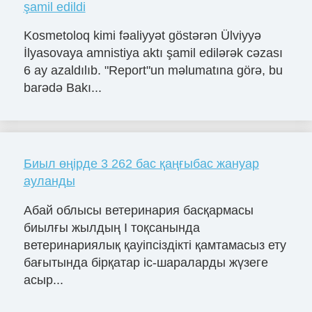
şamil edildi
Kosmetoloq kimi fəaliyyət göstərən Ülviyyə
İlyasovaya amnistiya aktı şamil edilərək cəzası
6 ay azaldılıb. "Report"un məlumatına görə, bu
barədə Bakı...
Биыл өңірде 3 262 бас қаңғыбас жануар
ауланды
Абай облысы ветеринария басқармасы
биылғы жылдың I тоқсанында
ветеринариялық қауіпсіздікті қамтамасыз ету
бағытында бірқатар іс-шараларды жүзеге
асыр...