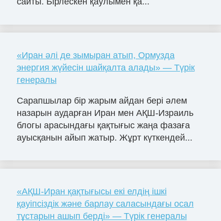
сайты. Бірлескен қаулымен қа...
«Иран әлі де зымыран атып, Ормузда
энергия жүйесін шайқалта алады» — Түрік
генералы
Сарапшылар бір жарым айдан бері әлем
назарын аударған Иран мен АҚШ-Израиль
блогы арасындағы қақтығыс жаңа фазаға
ауысқанын айып жатыр. Жұрт күткендей...
«АҚШ-Иран қақтығысы екі елдің ішкі
қауіпсіздік және барлау саласындағы осал
тұстарын ашып берді» — Түрік генералы