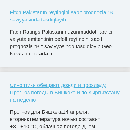
Fitch Pakistanın reytinqini sabit proqnozla "B-"
səviyyəsində təsdiqləyib
Fitch Ratings Pakistanın uzunmüddətli xarici
valyuta emitentinin defolt reytinqini sabit
proqnozla "B-" səviyyəsində təsdiqləyib.Geo
News bu barədə m...
Синоптики обещают дожди и прохладу.
Прогноз погоды в Бишкеке и по Кыргызстану
на неделю
Прогноз для Бишкека14 апреля,
вторникТемпература ночью составит
+8...+10 °C, облачная погода.Днем