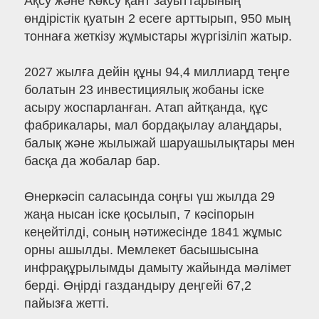
Ақсу және Көксу қант зауыттарының
өндірістік қуатын 2 есеге арттырып, 950 мың
тоннаға жеткізу жұмыстары жүргізіліп жатыр.
2027 жылға дейін құны 94,4 миллиард теңге
болатын 23 инвестициялық жобаны іске
асыру жоспарланған. Атап айтқанда, құс
фабрикалары, мал бордақылау алаңдары,
балық және жылыжай шаруашылықтары мен
басқа да жобалар бар.
Өнеркәсіп саласында соңғы үш жылда 29
жаңа нысан іске қосылып, 7 кәсіпорын
кеңейтілді, соның нәтижесінде 1841 жұмыс
орны ашылды. Мемлекет басышысына
инфрақұрылымды дамыту жайында мәлімет
берді. Өңірді газдандыру деңгейі 67,2
пайызға жетті.