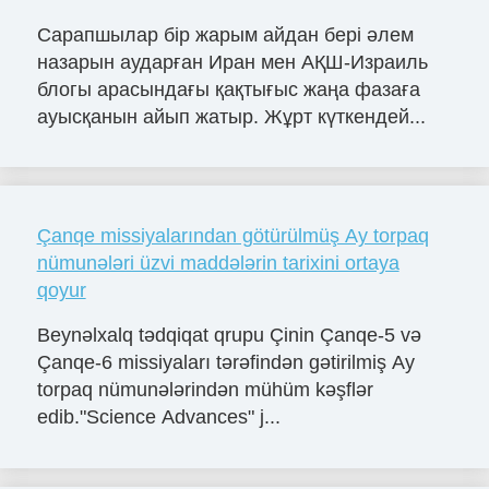
Сарапшылар бір жарым айдан бері әлем
назарын аударған Иран мен АҚШ-Израиль
блогы арасындағы қақтығыс жаңа фазаға
ауысқанын айып жатыр. Жұрт күткендей...
Çanqe missiyalarından götürülmüş Ay torpaq
nümunələri üzvi maddələrin tarixini ortaya
qoyur
Beynəlxalq tədqiqat qrupu Çinin Çanqe-5 və
Çanqe-6 missiyaları tərəfindən gətirilmiş Ay
torpaq nümunələrindən mühüm kəşflər
edib."Science Advances" j...