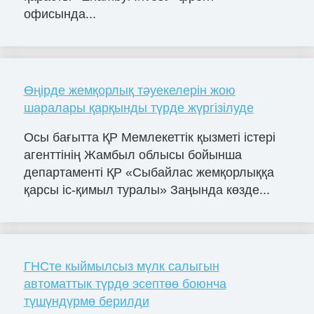
офисында...
Өңірде жемқорлық тәуекелерін жою
шаралары қарқынды түрде жүргізілуде
Осы бағытта ҚР Мемлекеттік қызметі істері
агенттінің Жамбыл облысы бойынша
департаменті ҚР «Сыбайлас жемқорлыққа
қарсы іс-қимыл туралы» Заңында көзде...
ГНСте кыймылсыз мүлк салыгын
автоматтык түрдө эсептөө боюнча
түшүндүрмө берилди