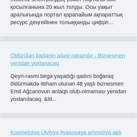
қосылғанына 20 жыл толды. Осы уақыт
аралығында портал қарапайым ақпараттық
ресурс деңгейінен толыққанды цифрл...
Öldürülən İradənin ailəsi narazıdır - Biznesmen
yenidən yoxlanacaq
Qeyri-rəsmi birgə yaşadığı qadını boğaraq
öldürməkdə ittiham olunan 48 yaşlı biznesmen
Emil Ağcanovun anlaqlı olub-olmaması yenidən
yoxlanılacaq. &ld...
Kosmetoloq Ülviyyə İlyasovaya amnistiya aktı