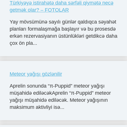
Türkiyəyə istirahətə daha sərfəli qiymətə necə
getmək olar? – FOTOLAR
Yay mövsümünə sayılı günlər qaldıqca səyahət
planları formalaşmağa başlayır və bu prosesdə
erkən rezervasiyanın üstünlükləri getdikcə daha
çox ön pla...
Meteor yağışı gözlənilir
Aprelin sonunda “π-Puppid” meteor yağışı
müşahidə ediləcəkAprelin “π-Puppid” meteor
yağışı müşahidə ediləcək. Meteor yağışının
maksimum aktivliyi isə...