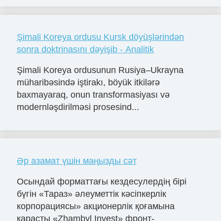
Şimali Koreya ordusu Kursk döyüşlərindən
sonra doktrinasını dəyişib - Analitik
Şimali Koreya ordusunun Rusiya–Ukrayna
müharibəsində iştirakı, böyük itkilərə
baxmayaraq, onun transformasiyası və
modernləşdirilməsi prosesind...
Әр азамат үшін маңызды сәт
Осындай форматтағы кездесулердің бірі
бүгін «Тараз» әлеуметтік кәсіпкерлік
корпорациясы» акционерлік қоғамына
қарасты «Zhambyl Invest» фронт-