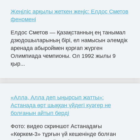
Жеңіліс арқылы жеткен жеңіс: Елдос Сметов
феномені
Елдос Сметов — Қазақстанның ең танымал
дзюдошыларының бірі, ел намысын әлемдік
аренада абыроймен қорғап жүрген
Олимпиада чемпионы. Ол 1992 жылы 9
қыр...
«Алла, Алла деп ыңырсып жатты»:
Астанада өрт шыққан үйдегі куәгер не
болғанын айтып берді
Фото: видео скриншот Астанадағы
«Көркем-3» тұрғын үй кешенінде болған