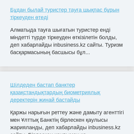
Бұдан былай туристер тауға шықпас бұрын
тіркеуден өтеді
Алматыда тауға шығатын туристер енді
міндетті түрде тіркеуден өткізілетін болды,
деп хабарлайды inbusiness.kz сайты. Туризм
басқармасының басшысы бұл...
Шілдеден бастап банктер
қазақстандықтардың биометриялық
деректерін жинай бастайды
Қаржы нарығын реттеу және дамыту агенттігі
мен Ұлттық Банктің бірлескен қаулысы
жарияланды, деп хабарлайды inbusiness.kz