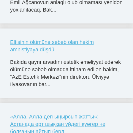
Emil Ağcanovun anlaqlı olub-olmaması yenidən
yoxlanılacaq. Bak...
Eltisinin ölümünə səbəb olan həkim
amnistiyaya düşdü
Bakıda qaynı arvadını estetik əməliyyat edərək
ölümünə səbəb olmaqda ittiham edilən həkim,
“AzE Estetik Mərkəzi”nin direktoru Ülviyyə
İlyasovanın bar...
«Алла, Алла деп ыңырсып жатты»:
Астанада өрт шыққан үйдегі куәгер не
болғанын айтып берді