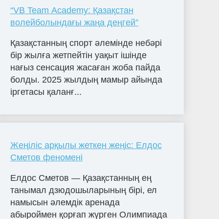
“VB Team Academy: Қазақстан
волейболындағы жаңа деңгей”
Қазақстанның спорт әлемінде небәрі
бір жылға жетпейтін уақыт ішінде
нағыз сенсация жасаған жоба пайда
болды. 2025 жылдың мамыр айында
іргетасы қаланғ...
Жеңіліс арқылы жеткен жеңіс: Елдос
Сметов феномені
Елдос Сметов — Қазақстанның ең
танымал дзюдошыларының бірі, ел
намысын әлемдік аренада
абыроймен қорғап жүрген Олимпиада