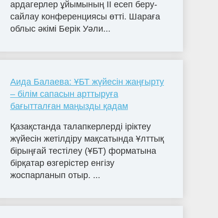
ардагерлер ұйымының II есеп беру-
сайлау конференциясы өтті. Шараға
облыс әкімі Берік Уәли...
Аида Балаева: ҰБТ жүйесін жаңғырту
– білім сапасын арттыруға
бағытталған маңызды қадам
Қазақстанда талапкерлерді іріктеу
жүйесін жетілдіру мақсатында Ұлттық
бірыңғай тестілеу (ҰБТ) форматына
бірқатар өзгерістер енгізу
жоспарланып отыр. ...