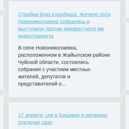
Стройка близ кладбища: Жители села
Новониколаевка собрались и
выступили против неизвестного им
инвестпроекта
В селе Новониколаевка,
расположенном в Жайылском районе
Чуйской области, состоялись
собрания с участием местных
жителей, депутатов и
представителей о...
17 апреля: где в Бишкеке и регионах
отключат свет