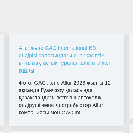
Allur және GAC International KD
өндірісі саласындағы өнеркәсіптік
ынтымақтастық туралы келісімге қол
қойды
Фото: GAC және Allur 2026 жылғы 12
ақпанда Гуанчжоу қаласында
Қазақстандағы жетекші автокөлік
өндіруші және дистрибьютор Allur
компаниясы мен GAC Int...