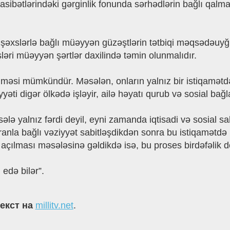
sibətlərindəki gərginlik fonunda sərhədlərin bağlı qalm
an şəxslərlə bağlı müəyyən güzəştlərin tətbiqi məqsədəuy
şləri müəyyən şərtlər daxilində təmin olunmalıdır.
məsi mümkündür. Məsələn, onların yalnız bir istiqamətdə 
iyyəti digər ölkədə işləyir, ailə həyatı qurub və sosial bağl
lə yalnız fərdi deyil, eyni zamanda iqtisadi və sosial sah
 İranla bağlı vəziyyət sabitləşdikdən sonra bu istiqamətd
çılması məsələsinə gəldikdə isə, bu proses birdəfəlik dey
edə bilər”.
текст на
millitv.net
.