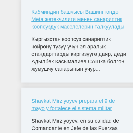
Кабминдин башчысы Вашингтондо
Meta жетекчилиги менен санариптик
коопсуздук маселелерин талкуулады
Кыргызстан коопсуз санариптик
чөйрөнү түзүү үчүн эл аралык
стандарттарды киргизүүгө даяр, деди
Адылбек Касымалиев.САШка болгон
жумушчу сапарынын учур...
Shavkat Mirziyoyev prepara el 9 de
mayo y fortalece el sistema militar
Shavkat Mirziyoyev, en su calidad de
Comandante en Jefe de las Fuerzas