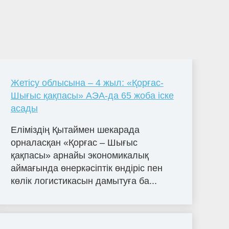
Жетісу облысына – 4 жыл: «Қорғас-
Шығыс қақпасы» АЭА-да 65 жоба іске
асады
Еліміздің Қытаймен шекарада
орналасқан «Қорғас – Шығыс
қақпасы» арнайы экономикалық
аймағында өнеркәсіптік өндіріс пен
көлік логистикасын дамытуға ба...