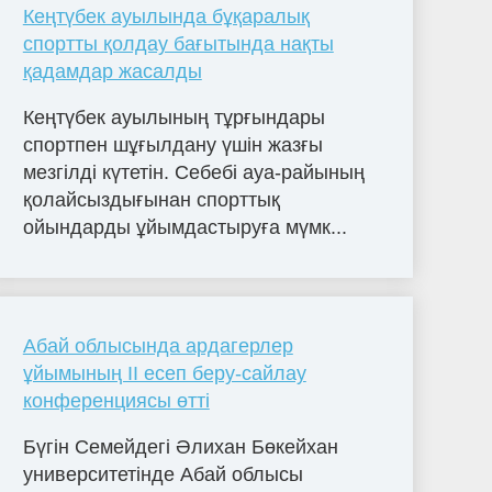
Кеңтүбек ауылында бұқаралық
спортты қолдау бағытында нақты
қадамдар жасалды
Кеңтүбек ауылының тұрғындары
спортпен шұғылдану үшін жазғы
мезгілді күтетін. Себебі ауа-райының
қолайсыздығынан спорттық
ойындарды ұйымдастыруға мүмк...
Абай облысында ардагерлер
ұйымының II есеп беру-сайлау
конференциясы өтті
Бүгін Семейдегі Әлихан Бөкейхан
университетінде Абай облысы