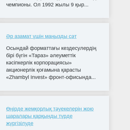
чемпионы. Ол 1992 жылы 9 қыр...
Әр азамат үшін маңызды сәт
Осындай форматтағы кездесулердің
бірі бүгін «Тараз» әлеуметтік
кәсіпкерлік корпорациясы»
акционерлік қоғамына қарасты
«Zhambyl Invest» фронт-офисында...
Өңірде жемқорлық тәуекелерін жою
шаралары қарқынды түрде
жүргізілуде