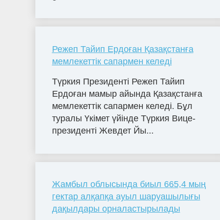
Режеп Тайип Ердоған Қазақстанға
мемлекеттік сапармен келеді
Түркия Президенті Режеп Тайип
Ердоған мамыр айында Қазақстанға
мемлекеттік сапармен келеді. Бұл
туралы Үкімет үйінде Түркия Вице-
президенті Жевдет Йы...
Жамбыл облысында биыл 665,4 мың
гектар алқапқа ауыл шаруашылығы
дақылдары орналастырылады