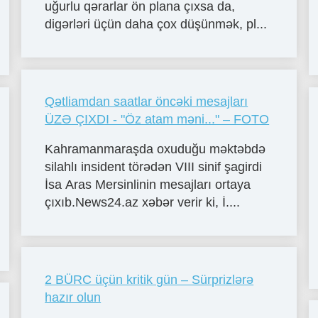
uğurlu qərarlar ön plana çıxsa da,
digərləri üçün daha çox düşünmək, pl...
Qətliamdan saatlar öncəki mesajları
ÜZƏ ÇIXDI - "Öz atam məni..." – FOTO
Kahramanmaraşda oxuduğu məktəbdə
silahlı insident törədən VIII sinif şagirdi
İsa Aras Mersinlinin mesajları ortaya
çıxıb.News24.az xəbər verir ki, İ....
2 BÜRC üçün kritik gün – Sürprizlərə
hazır olun