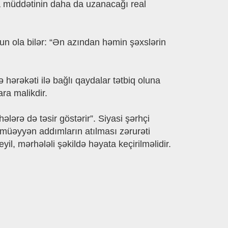
a müddətinin daha da uzanacağı real
ğun ola bilər: “Ən azından həmin şəxslərin
hərəkəti ilə bağlı qaydalar tətbiq oluna
ara malikdir.
ələrə də təsir göstərir”. Siyasi şərhçi
ə müəyyən addımların atılması zərurəti
il, mərhələli şəkildə həyata keçirilməlidir.