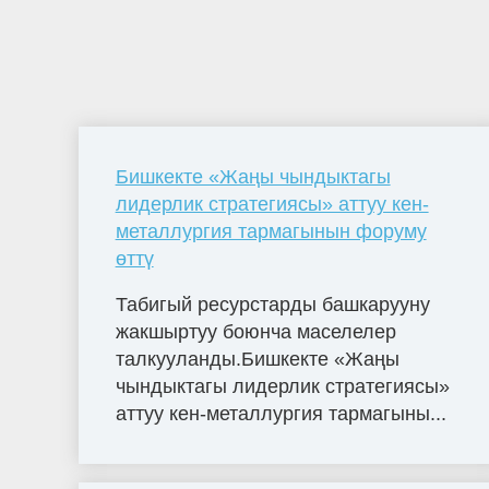
Бишкекте «Жаңы чындыктагы
лидерлик стратегиясы» аттуу кен-
металлургия тармагынын форуму
өттү
Табигый ресурстарды башкарууну
жакшыртуу боюнча маселелер
талкууланды.Бишкекте «Жаңы
чындыктагы лидерлик стратегиясы»
аттуу кен-металлургия тармагыны...