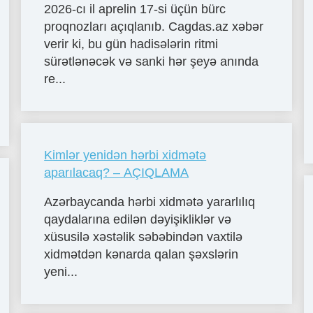
2026-cı il aprelin 17-si üçün bürc
proqnozları açıqlanıb. Cagdas.az xəbər
verir ki, bu gün hadisələrin ritmi
sürətlənəcək və sanki hər şeyə anında
re...
Kimlər yenidən hərbi xidmətə
aparılacaq? – AÇIQLAMA
Azərbaycanda hərbi xidmətə yararlılıq
qaydalarına edilən dəyişikliklər və
xüsusilə xəstəlik səbəbindən vaxtilə
xidmətdən kənarda qalan şəxslərin
yeni...