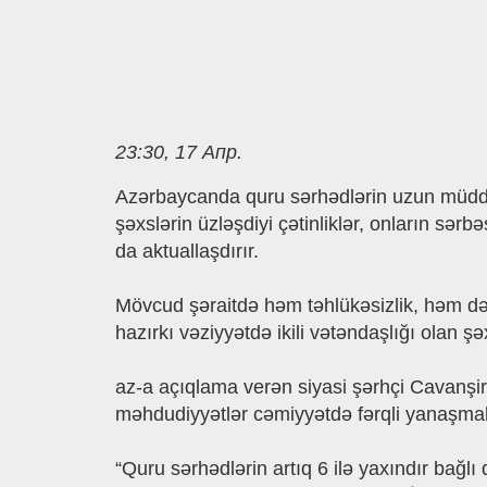
23:30, 17 Апр.
Azərbaycanda quru sərhədlərin uzun müddətd
şəxslərin üzləşdiyi çətinliklər, onların sər
da aktuallaşdırır.
Mövcud şəraitdə həm təhlükəsizlik, həm də
hazırkı vəziyyətdə ikili vətəndaşlığı olan
az-a açıqlama verən siyasi şərhçi Cavanşir
məhdudiyyətlər cəmiyyətdə fərqli yanaşma
“Quru sərhədlərin artıq 6 ilə yaxındır bağlı 