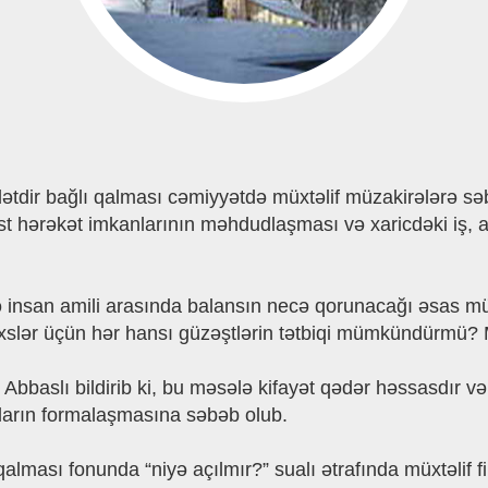
ir bağlı qalması cəmiyyətdə müxtəlif müzakirələrə səbəb
bəst hərəkət imkanlarının məhdudlaşması və xaricdəki iş, 
 insan amili arasında balansın necə qorunacağı əsas müz
 şəxslər üçün hər hansı güzəştlərin tətbiqi mümkündürmü
 Abbaslı bildirib ki, bu məsələ kifayət qədər həssasdır
ların formalaşmasına səbəb olub.
qalması fonunda “niyə açılmır?” sualı ətrafında müxtəlif fik