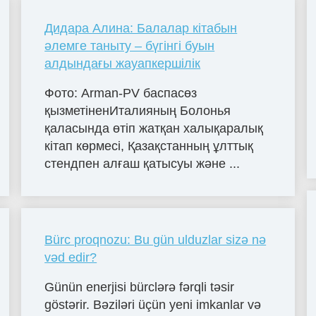
Дидара Алина: Балалар кітабын
әлемге таныту – бүгінгі буын
алдындағы жауапкершілік
Фото: Arman-PV баспасөз
қызметіненИталияның Болонья
қаласында өтіп жатқан халықаралық
кітап көрмесі, Қазақстанның ұлттық
стендпен алғаш қатысуы және ...
Bürc proqnozu: Bu gün ulduzlar sizə nə
vəd edir?
Günün enerjisi bürclərə fərqli təsir
göstərir. Bəziləri üçün yeni imkanlar və