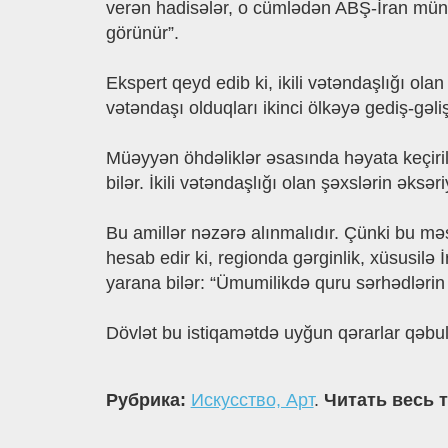
verən hadisələr, o cümlədən ABŞ-İran müna
görünür”.
Ekspert qeyd edib ki, ikili vətəndaşlığı ol
vətəndaşı olduqları ikinci ölkəyə gediş-gəli
Müəyyən öhdəliklər əsasında həyata keçiril
bilər. İkili vətəndaşlığı olan şəxslərin əksər
Bu amillər nəzərə alınmalıdır. Çünki bu məsə
hesab edir ki, regionda gərginlik, xüsusilə
yarana bilər: “Ümumilikdə quru sərhədlərin a
Dövlət bu istiqamətdə uyğun qərarlar qəbul 
Рубрика:
Искусство, Арт
.
Читать весь 