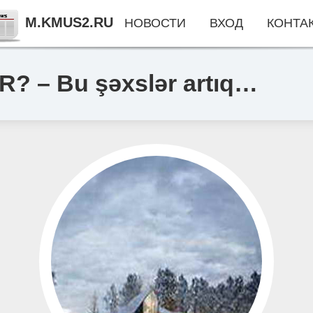
M.KMUS2.RU
НОВОСТИ
ВХОД
КОНТА
R? – Bu şəxslər artıq…