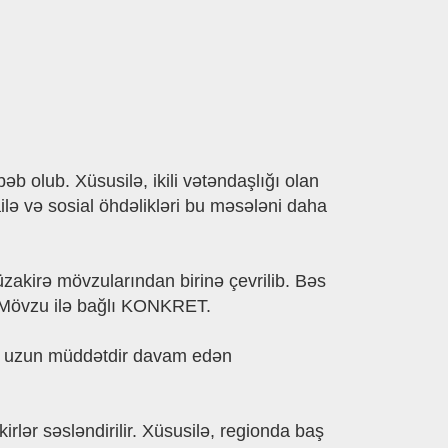
 olub. Xüsusilə, ikili vətəndaşlığı olan
ailə və sosial öhdəlikləri bu məsələni daha
akirə mövzularından birinə çevrilib. Bəs
? Mövzu ilə bağlı KONKRET.
 və uzun müddətdir davam edən
irlər səsləndirilir. Xüsusilə, regionda baş