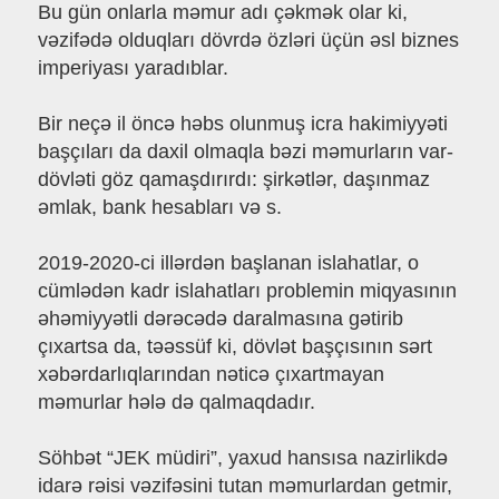
Bu gün onlarla məmur adı çəkmək olar ki,
vəzifədə olduqları dövrdə özləri üçün əsl biznes
imperiyası yaradıblar.
Bir neçə il öncə həbs olunmuş icra hakimiyyəti
başçıları da daxil olmaqla bəzi məmurların var-
dövləti göz qamaşdırırdı: şirkətlər, daşınmaz
əmlak, bank hesabları və s.
2019-2020-ci illərdən başlanan islahatlar, o
cümlədən kadr islahatları problemin miqyasının
əhəmiyyətli dərəcədə daralmasına gətirib
çıxartsa da, təəssüf ki, dövlət başçısının sərt
xəbərdarlıqlarından nəticə çıxartmayan
məmurlar hələ də qalmaqdadır.
Söhbət “JEK müdiri”, yaxud hansısa nazirlikdə
idarə rəisi vəzifəsini tutan məmurlardan getmir,