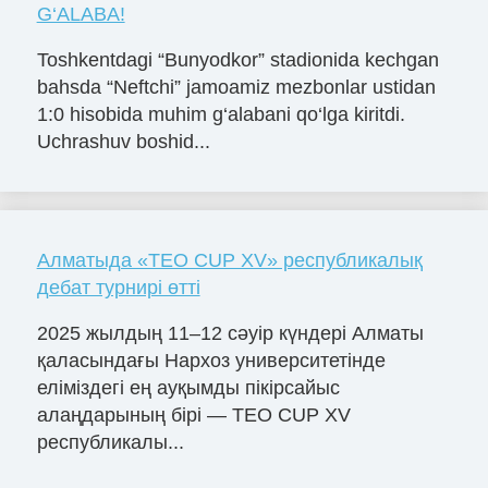
G‘ALABA!
Toshkentdagi “Bunyodkor” stadionida kechgan
bahsda “Neftchi” jamoamiz mezbonlar ustidan
1:0 hisobida muhim g‘alabani qo‘lga kiritdi.
Uchrashuv boshid...
Алматыда «TEO CUP XV» республикалық
дебат турнирі өтті
2025 жылдың 11–12 сәуір күндері Алматы
қаласындағы Нархоз университетінде
еліміздегі ең ауқымды пікірсайыс
алаңдарының бірі — TEO CUP XV
республикалы...