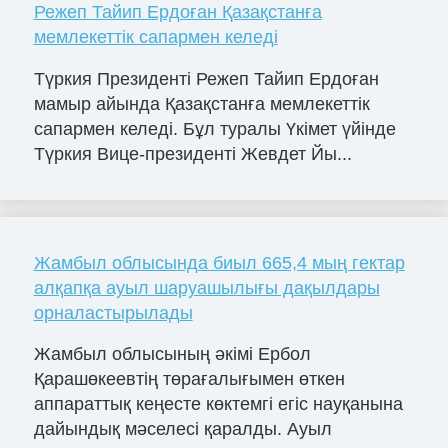
Режеп Тайип Ердоған Қазақстанға
мемлекеттік сапармен келеді
Түркия Президенті Режеп Тайип Ердоған
мамыр айында Қазақстанға мемлекеттік
сапармен келеді. Бұл туралы Үкімет үйінде
Түркия Вице-президенті Жевдет Йы...
Жамбыл облысында биыл 665,4 мың гектар
алқапқа ауыл шаруашылығы дақылдары
орналастырылады
Жамбыл облысының әкімі Ербол
Қарашөкеевтің төрағалығымен өткен
аппараттық кеңесте көктемгі егіс науқанына
дайындық мәселесі қаралды. Ауыл