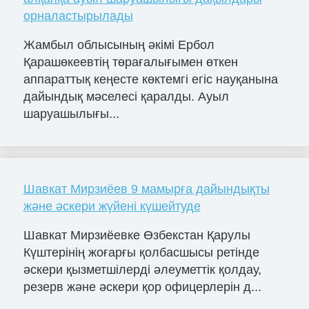
орналастырылады
Жамбыл облысының әкімі Ербол
Қарашөкеевтің төрағалығымен өткен
аппараттық кеңесте көктемгі егіс науқанына
дайындық мәселесі қаралды. Ауыл
шаруашылығы...
Шавкат Мирзиёев 9 мамырға дайындықты
және әскери жүйені күшейтуде
Шавкат Мирзиёевке Өзбекстан Қарулы
Күштерінің жоғарғы қолбасшысы ретінде
әскери қызметшілерді әлеуметтік қолдау,
резерв және әскери қор офицерлерін д...