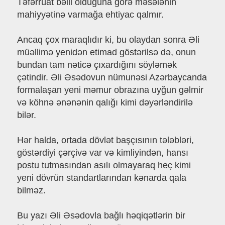
Təfərrüat bəlli olduğuna görə məsələnin
mahiyyətinə varmağa ehtiyac qalmır.
Ancaq çox maraqlıdır ki, bu olaydan sonra Əli
müəllimə yenidən etimad göstərilsə də, onun
bundan tam nəticə çıxardığını söyləmək
çətindir. Əli Əsədovun nümunəsi Azərbaycanda
formalaşan yeni məmur obrazına uyğun gəlmir
və köhnə ənənənin qalığı kimi dəyərləndirilə
bilər.
Hər halda, ortada dövlət başçısının tələbləri,
göstərdiyi çərçivə var və kimliyindən, hansı
postu tutmasından asılı olmayaraq heç kimi
yeni dövrün standartlarından kənarda qala
bilməz.
Bu yazı Əli Əsədovla bağlı həqiqətlərin bir