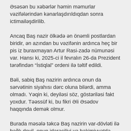
Əsəsən bu xəbərlər həmin məmurlar
vəzifələrindən kənarlaşdırıldıqdan sonra
ictimailəşdirilib.
Ancaq Baş nazir ölkədə ən önəmli postlardan
biridir, ən azından bu vəzifənin ardınca heç bir
pis iz buraxmayan Artur Rasi-zadə nümunəsi
var. Hansı ki, 2025-ci il fevralın 26-da Prezident
tərəfindən “İstiqlal” ordeni ilə təltif edildi.
Bəli, sabiq Baş nazirin ardınca onun da
sərvətinin siyahısı dərc oluna bilərdi, amma
olmadı. Yəqin ki, deyiləsi söz, göstəriləsi fakt
yoxdur. Təəssüf ki, bu fikri Əli Əsədov
haqqında demək olmur.
Burada məsələ təkcə Baş nazirin var-dövləti ilə