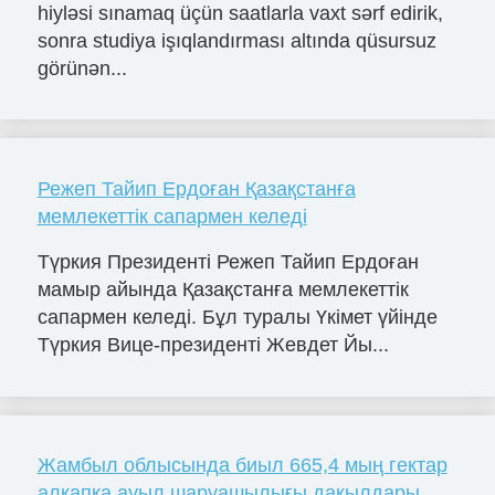
hiyləsi sınamaq üçün saatlarla vaxt sərf edirik,
sonra studiya işıqlandırması altında qüsursuz
görünən...
Режеп Тайип Ердоған Қазақстанға
мемлекеттік сапармен келеді
Түркия Президенті Режеп Тайип Ердоған
мамыр айында Қазақстанға мемлекеттік
сапармен келеді. Бұл туралы Үкімет үйінде
Түркия Вице-президенті Жевдет Йы...
Жамбыл облысында биыл 665,4 мың гектар
алқапқа ауыл шаруашылығы дақылдары