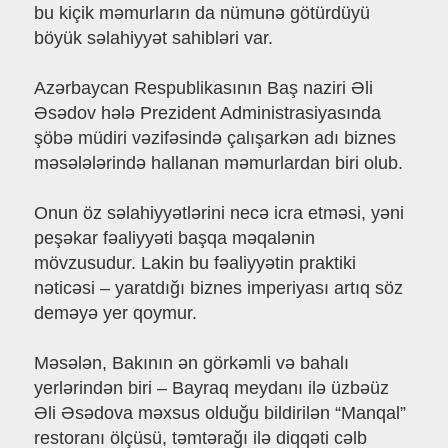
bu kiçik məmurların da nümunə götürdüyü
böyük səlahiyyət sahibləri var.
Azərbaycan Respublikasının Baş naziri Əli
Əsədov hələ Prezident Administrasiyasında
şöbə müdiri vəzifəsində çalışarkən adı biznes
məsələlərində hallanan məmurlardan biri olub.
Onun öz səlahiyyətlərini necə icra etməsi, yəni
peşəkar fəaliyyəti başqa məqalənin
mövzusudur. Lakin bu fəaliyyətin praktiki
nəticəsi – yaratdığı biznes imperiyası artıq söz
deməyə yer qoymur.
Məsələn, Bakının ən görkəmli və bahalı
yerlərindən biri – Bayraq meydanı ilə üzbəüz
Əli Əsədova məxsus olduğu bildirilən “Manqal”
restoranı ölçüsü, təmtərağı ilə diqqəti cəlb