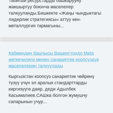
Табигый ресурстарды башкарууну
жакшыртуу боюнча маселелер
талкууланды.Бишкекте «Жаңы чындыктагы
лидерлик стратегиясы» аттуу кен-
металлургия тармагыны...
Кабминдин башчысы Вашингтондо Meta
жетекчилиги менен санариптик коопсуздук
маселелерин талкуулады
Кыргызстан коопсуз санариптик чөйрөнү
түзүү үчүн эл аралык стандарттарды
киргизүүгө даяр, деди Адылбек
Касымалиев.САШка болгон жумушчу
сапарынын учур...