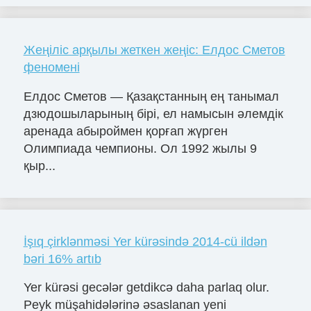
Жеңіліс арқылы жеткен жеңіс: Елдос Сметов
феномені
Елдос Сметов — Қазақстанның ең танымал
дзюдошыларының бірі, ел намысын әлемдік
аренада абыроймен қорғап жүрген
Олимпиада чемпионы. Ол 1992 жылы 9
қыр...
İşıq çirklənməsi Yer kürəsində 2014-cü ildən
bəri 16% artıb
Yer kürəsi gecələr getdikcə daha parlaq olur.
Peyk müşahidələrinə əsaslanan yeni