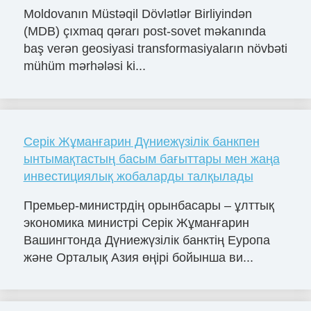
Moldovanın Müstəqil Dövlətlər Birliyindən
(MDB) çıxmaq qərarı post-sovet məkanında
baş verən geosiyasi transformasiyaların növbəti
mühüm mərhələsi ki...
Серік Жұманғарин Дүниежүзілік банкпен
ынтымақтастың басым бағыттары мен жаңа
инвестициялық жобаларды талқылады
Премьер-министрдің орынбасары – ұлттық
экономика министрі Серік Жұманғарин
Вашингтонда Дүниежүзілік банктің Еуропа
және Орталық Азия өңірі бойынша ви...