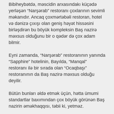
Bibiheybətdə, məscidin arxasındakı küçədə
yerləşən “Narşərab” restoranı çoxlarının sevimli
məkanıdır. Ancaq çoxmərtəbəli restoran, hotel
və dənizə çıxışı olan geniş həyət hissəsini
birləşdirən bu böyük kompleksin Baş nazirə
məxsus olduğunu bir o qədər də çox adam
bilmir.
Eyni zamanda, “Narşərab” restoranının yanında
“Sapphire” hotelinin, Bayılda, “Manqal”
restoranı ilə bir sırada olan “Ocaqbaşı”
restoranının da Baş nazirə məxsus olduğu
deyilir.
Bütün bunları əldə etmək üçün, hətta ümumi
standartlar baxımından çox böyük görünən Baş
nazirin əməkhaqqısı, təbii ki, yetməz.