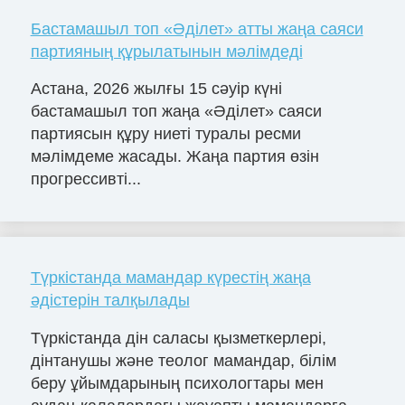
Бастамашыл топ «Әділет» атты жаңа саяси
партияның құрылатынын мәлімдеді
Астана, 2026 жылғы 15 сәуір күні
бастамашыл топ жаңа «Әділет» саяси
партиясын құру ниеті туралы ресми
мәлімдеме жасады. Жаңа партия өзін
прогрессивті...
Түркістанда мамандар күрестің жаңа
әдістерін талқылады
Түркістанда дін саласы қызметкерлері,
дінтанушы және теолог мамандар, білім
беру ұйымдарының психологтары мен