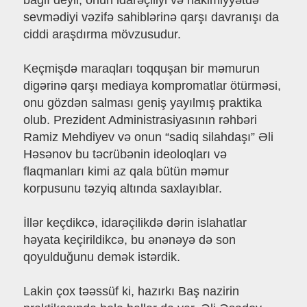
bağlı deyil, onun idarəçiliyi və hakimiyyətdə
sevmədiyi vəzifə sahiblərinə qarşı davranışı da
ciddi araşdırma mövzusudur.
Keçmişdə maraqları toqquşan bir məmurun
digərinə qarşı mediaya kompromatlar ötürməsi,
onu gözdən salması geniş yayılmış praktika
olub. Prezident Administrasiyasının rəhbəri
Ramiz Mehdiyev və onun “sadiq silahdaşı” Əli
Həsənov bu təcrübənin ideoloqları və
flaqmanları kimi az qala bütün məmur
korpusunu təzyiq altında saxlayıblar.
İllər keçdikcə, idarəçilikdə dərin islahatlar
həyata keçirildikcə, bu ənənəyə də son
qoyulduğunu demək istərdik.
Lakin çox təəssüf ki, hazırkı Baş nazirin