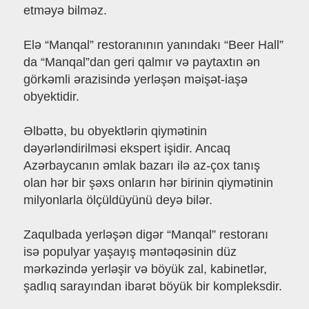
etməyə bilməz.
Elə “Manqal” restoranının yanındakı “Beer Hall”
da “Manqal”dan geri qalmır və paytaxtın ən
görkəmli ərazisində yerləşən məişət-iaşə
obyektidir.
Əlbəttə, bu obyektlərin qiymətinin
dəyərləndirilməsi ekspert işidir. Ancaq
Azərbaycanın əmlak bazarı ilə az-çox tanış
olan hər bir şəxs onların hər birinin qiymətinin
milyonlarla ölçüldüyünü deyə bilər.
Zaqulbada yerləşən digər “Manqal” restoranı
isə populyar yaşayış məntəqəsinin düz
mərkəzində yerləşir və böyük zal, kabinetlər,
şadlıq sarayından ibarət böyük bir kompleksdir.