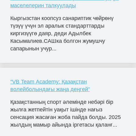
маселелерин талкуулады
Кыргызстан коопсуз санариптик чөйрөнү
түзүү үчүн эл аралык стандарттарды
киргизүүгө даяр, деди Адылбек
Касымалиев.САШка болгон жумушчу
сапарынын учур...
“VB Team Academy: Қазақстан
волейболындағы жаңа деңгей”
Қазақстанның спорт әлемінде небәрі бір
жылға жетпейтін уақыт ішінде нағыз
сенсация жасаған жоба пайда болды. 2025
жылдың мамыр айында іргетасы қаланғ...