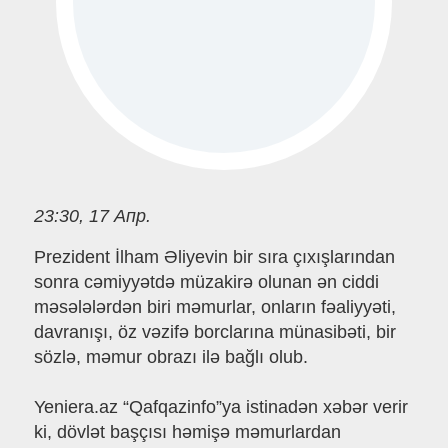
23:30, 17 Апр.
Prezident İlham Əliyevin bir sıra çıxışlarından
sonra cəmiyyətdə müzakirə olunan ən ciddi
məsələlərdən biri məmurlar, onların fəaliyyəti,
davranışı, öz vəzifə borclarına münasibəti, bir
sözlə, məmur obrazı ilə bağlı olub.
Yeniera.az “Qafqazinfo”ya istinadən xəbər verir
ki, dövlət başçısı həmişə məmurlardan