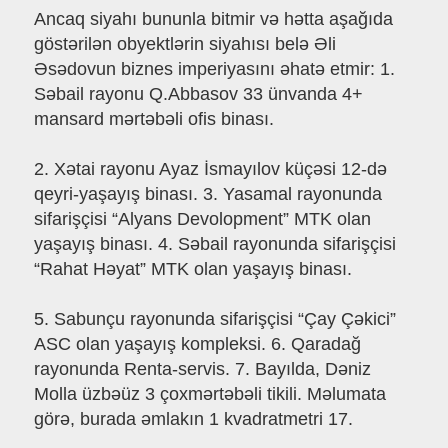
Ancaq siyahı bununla bitmir və hətta aşağıda
göstərilən obyektlərin siyahısı belə Əli
Əsədovun biznes imperiyasını əhatə etmir: 1.
Səbail rayonu Q.Abbasov 33 ünvanda 4+
mansard mərtəbəli ofis binası.
2. Xətai rayonu Ayaz İsmayılov küçəsi 12-də
qeyri-yaşayış binası. 3. Yasamal rayonunda
sifarişçisi “Alyans Devolopment” MTK olan
yaşayış binası. 4. Səbail rayonunda sifarişçisi
“Rahat Həyat” MTK olan yaşayış binası.
5. Sabunçu rayonunda sifarişçisi “Çay Çəkici”
ASC olan yaşayış kompleksi. 6. Qaradağ
rayonunda Renta-servis. 7. Bayılda, Dəniz
Molla üzbəüz 3 çoxmərtəbəli tikili. Məlumata
görə, burada əmlakın 1 kvadratmetri 17.