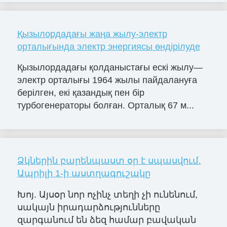
Қызылордадағы жаңа жылу-электр
орталығында электр энергиясы өндірілуде
Қызылордадағы қолданыстағы ескі жылу—
электр орталығы 1964 жылы пайдалануға
берілген, екі қазандық пен бір
турбогенераторы болған. Орталық 67 м...
Ձկներին բարենպաստ օր է սպասվում․
Ապրիլի 1-ի աստղագուշակը
Խոյ. Այսօր նոր ոչինչ տեղի չի ունենում,
սակայն իրադարձությունները
զարգանում են ձեզ համար բավական