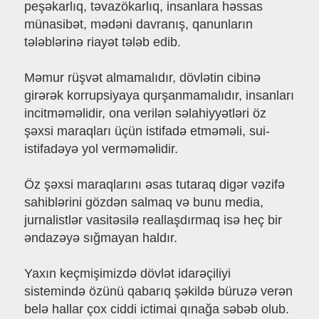
peşəkarlıq, təvazökarlıq, insanlara həssas
münasibət, mədəni davranış, qanunların
tələblərinə riayət tələb edib.
Məmur rüşvət almamalıdır, dövlətin cibinə
girərək korrupsiyaya qurşanmamalıdır, insanları
incitməməlidir, ona verilən səlahiyyətləri öz
şəxsi maraqları üçün istifadə etməməli, sui-
istifadəyə yol verməməlidir.
Öz şəxsi maraqlarını əsas tutaraq digər vəzifə
sahiblərini gözdən salmaq və bunu media,
jurnalistlər vasitəsilə reallaşdırmaq isə heç bir
əndazəyə sığmayan haldır.
Yaxın keçmişimizdə dövlət idarəçiliyi
sistemində özünü qabarıq şəkildə büruzə verən
belə hallar çox ciddi ictimai qınağa səbəb olub.