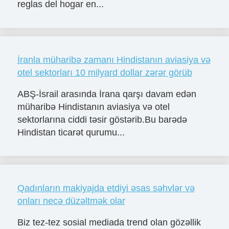
reglas del hogar en...
İranla müharibə zamanı Hindistanın aviasiya və
otel sektorları 10 milyard dollar zərər görüb
ABŞ-İsrail arasında İrana qarşı davam edən
müharibə Hindistanın aviasiya və otel
sektorlarına ciddi təsir göstərib.Bu barədə
Hindistan ticarət qurumu...
Qadınların makiyajda etdiyi əsas səhvlər və
onları necə düzəltmək olar
Biz tez-tez sosial mediada trend olan gözəllik