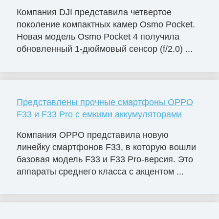
Компания DJI представила четвертое
поколение компактных камер Osmo Pocket.
Новая модель Osmo Pocket 4 получила
обновленный 1-дюймовый сенсор (f/2.0) ...
Представлены прочные смартфоны OPPO
F33 и F33 Pro с емкими аккумуляторами
Компания OPPO представила новую
линейку смартфонов F33, в которую вошли
базовая модель F33 и F33 Pro-версия. Это
аппараты среднего класса с акцентом ...