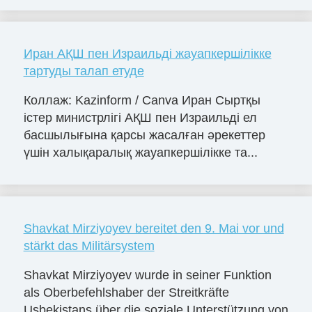
Иран АҚШ пен Израильді жауапкершілікке
тартуды талап етуде
Коллаж: Kazinform / Canva Иран Сыртқы
істер министрлігі АҚШ пен Израильді ел
басшылығына қарсы жасалған әрекеттер
үшін халықаралық жауапкершілікке та...
Shavkat Mirziyoyev bereitet den 9. Mai vor und
stärkt das Militärsystem
Shavkat Mirziyoyev wurde in seiner Funktion
als Oberbefehlshaber der Streitkräfte
Usbekistans über die soziale Unterstützung von