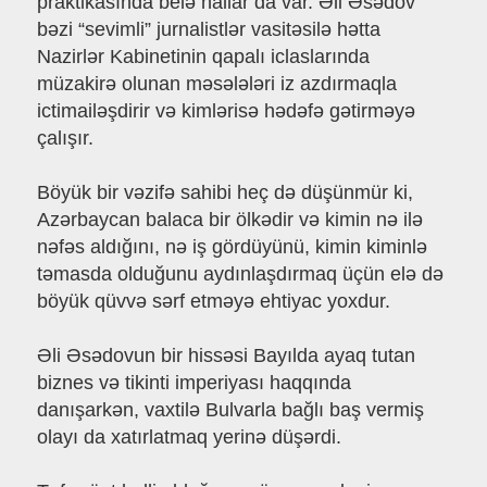
praktikasında belə hallar da var. Əli Əsədov
bəzi “sevimli” jurnalistlər vasitəsilə hətta
Nazirlər Kabinetinin qapalı iclaslarında
müzakirə olunan məsələləri iz azdırmaqla
ictimailəşdirir və kimlərisə hədəfə gətirməyə
çalışır.
Böyük bir vəzifə sahibi heç də düşünmür ki,
Azərbaycan balaca bir ölkədir və kimin nə ilə
nəfəs aldığını, nə iş gördüyünü, kimin kiminlə
təmasda olduğunu aydınlaşdırmaq üçün elə də
böyük qüvvə sərf etməyə ehtiyac yoxdur.
Əli Əsədovun bir hissəsi Bayılda ayaq tutan
biznes və tikinti imperiyası haqqında
danışarkən, vaxtilə Bulvarla bağlı baş vermiş
olayı da xatırlatmaq yerinə düşərdi.