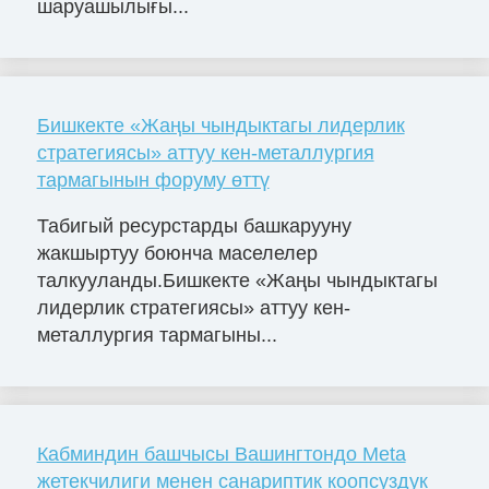
шаруашылығы...
Бишкекте «Жаңы чындыктагы лидерлик
стратегиясы» аттуу кен-металлургия
тармагынын форуму өттү
Табигый ресурстарды башкарууну
жакшыртуу боюнча маселелер
талкууланды.Бишкекте «Жаңы чындыктагы
лидерлик стратегиясы» аттуу кен-
металлургия тармагыны...
Кабминдин башчысы Вашингтондо Meta
жетекчилиги менен санариптик коопсуздук