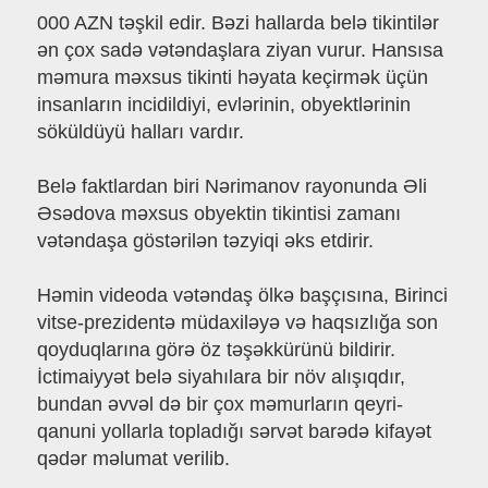
000 AZN təşkil edir. Bəzi hallarda belə tikintilər
ən çox sadə vətəndaşlara ziyan vurur. Hansısa
məmura məxsus tikinti həyata keçirmək üçün
insanların incidildiyi, evlərinin, obyektlərinin
söküldüyü halları vardır.
Belə faktlardan biri Nərimanov rayonunda Əli
Əsədova məxsus obyektin tikintisi zamanı
vətəndaşa göstərilən təzyiqi əks etdirir.
Həmin videoda vətəndaş ölkə başçısına, Birinci
vitse-prezidentə müdaxiləyə və haqsızlığa son
qoyduqlarına görə öz təşəkkürünü bildirir.
İctimaiyyət belə siyahılara bir növ alışıqdır,
bundan əvvəl də bir çox məmurların qeyri-
qanuni yollarla topladığı sərvət barədə kifayət
qədər məlumat verilib.