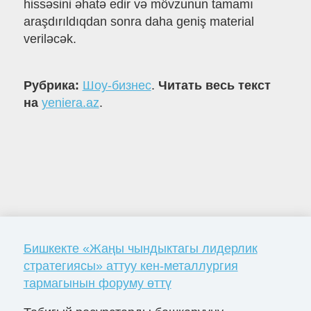
hissəsini əhatə edir və mövzunun tamamı
araşdırıldıqdan sonra daha geniş material
veriləcək.
Рубрика:
Шоу-бизнес
.
Читать весь текст
на
yeniera.az
.
Бишкекте «Жаңы чындыктагы лидерлик
стратегиясы» аттуу кен-металлургия
тармагынын форуму өттү