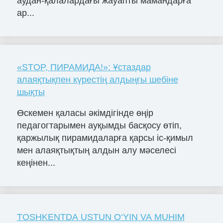
аудан-қалалардағы жауапты мамандарға
ар...
«STOP, ПИРАМИДА!»: Ұстаздар
алаяқтықпен күрестің алдыңғы шебіне
шықты
Өскемен қаласы әкімдігінде өңір
педагогтарымен ауқымды басқосу өтіп,
қаржылық пирамидаларға қарсы іс-қимыл
мен алаяқтықтың алдын алу мәселесі
кеңінен...
TOSHKENTDA USTUN O‘YIN VA MUHIM