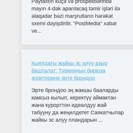
Paytaxtın küçə və prospektlərində
mayın 4-dək aparılacaq təmir işləri ilə
əlaqədar bəzi marşrutların hərəkət
sxemi dəyişdirilir. ”PostMedia” xəbər
ve...
Кыялдагы жайкы эс алуу азыр
башталат: Түркиянын бирюза
жээктерине эрте брондоо
Эрте брондоо эң жакшы бааларды
камсыз кылып, керектүү аймактан
жана курорттон идеалдуу жай
табууну да жеңилдетет Саякатчылар
жайкы эс алуу пландарын ...