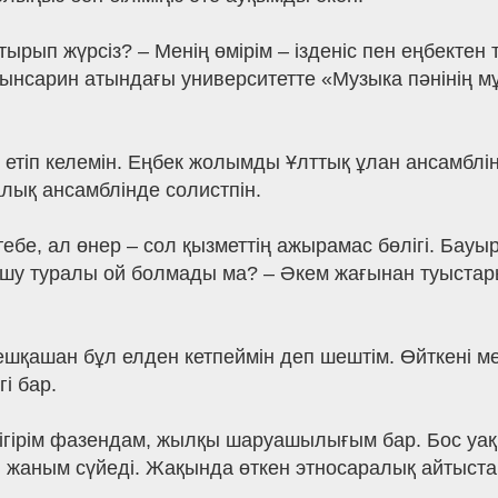
рып жүрсіз? – Менің өмірім – ізденіс пен еңбектен 
тынсарин атындағы университетте «Музыка пәнінің м
 етіп келемін. Еңбек жолымды Ұлттық ұлан ансамблін
алық ансамблінде солистпін.
ртебе, ал өнер – сол қызметтің ажырамас бөлігі. Ба
өшу туралы ой болмады ма? – Әкем жағынан туыстар
 ешқашан бұл елден кетпеймін деп шештім. Өйткені 
і бар.
ігірім фазендам, жылқы шаруашылығым бар. Бос у
 жаным сүйеді. Жақында өткен этносаралық айтыста