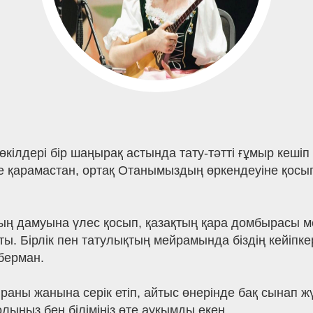
өкілдері бір шаңырақ астында тату-тәтті ғұмыр кешіп
ніне қарамастан, ортақ Отанымыздың өркендеуіне қос
ның дамуына үлес қосып, қазақтың қара домбырасы ме
тты. Бірлік пен татулықтың мейрамында біздің кейіпк
берман.
раны жанына серік етіп, айтыс өнерінде бақ сынап ж
лыңыз бен біліміңіз өте ауқымды екен.