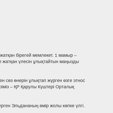
 жатқан бірегей мемлекет. 1 мамыр –
ып жатқан үлесін ұлықтайтын маңызды
н сөз өнерін ұлықтап жүрген өзге этнос
еріміз – ҚР Қарулы Күштері Орталық
үрген Эльдананың өмір жолы көпке үлгі.