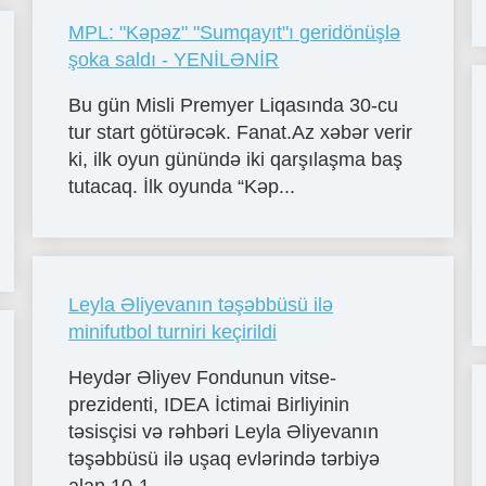
MPL: "Kəpəz" "Sumqayıt"ı geridönüşlə
şoka saldı - YENİLƏNİR
Bu gün Misli Premyer Liqasında 30-cu
tur start götürəcək. Fanat.Az xəbər verir
ki, ilk oyun günündə iki qarşılaşma baş
tutacaq. İlk oyunda “Kəp...
Leyla Əliyevanın təşəbbüsü ilə
minifutbol turniri keçirildi
Heydər Əliyev Fondunun vitse-
prezidenti, IDEA İctimai Birliyinin
təsisçisi və rəhbəri Leyla Əliyevanın
təşəbbüsü ilə uşaq evlərində tərbiyə