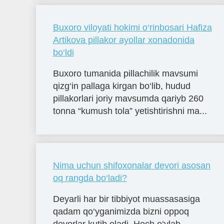
Buxoro viloyati hokimi o‘rinbosari Hafiza
Artikova pillakor ayollar xonadonida
bo‘ldi
Buxoro tumanida pillachilik mavsumi
qizg‘in pallaga kirgan bo‘lib, hudud
pillakorlari joriy mavsumda qariyb 260
tonna “kumush tola” yetishtirishni ma...
Nima uchun shifoxonalar devori asosan
oq rangda bo‘ladi?
Deyarli har bir tibbiyot muassasasiga
qadam qo‘yganimizda bizni oppoq