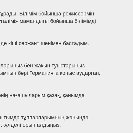
тұрады. Білімім бойынша режиссермін,
ұғалімі» мамандығы бойынша білімімді
де кіші сержант шенімен бастадым.
уырларыңыз бен жақын туыстарыңыз
ымның бәрі Германияға қоныс аударған,
менің нағашыларым қазақ, қанымда
ақытымда тұлпарларымның жанында
 жүлделі орын алдыңыз.