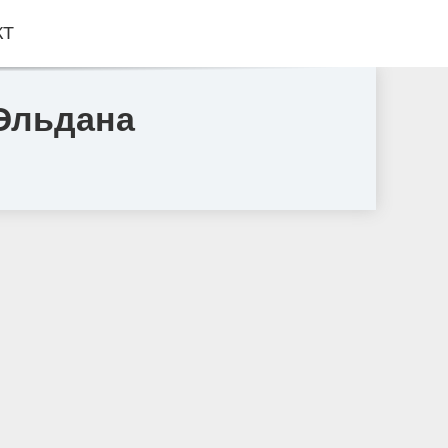
КТ
Эльдана