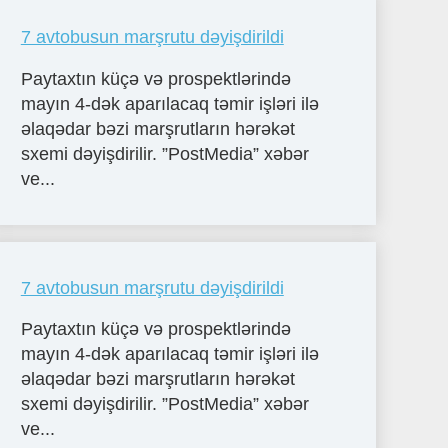
7 avtobusun marşrutu dəyişdirildi
Paytaxtın küçə və prospektlərində
mayın 4-dək aparılacaq təmir işləri ilə
əlaqədar bəzi marşrutların hərəkət
sxemi dəyişdirilir. ”PostMedia” xəbər
ve...
7 avtobusun marşrutu dəyişdirildi
Paytaxtın küçə və prospektlərində
mayın 4-dək aparılacaq təmir işləri ilə
əlaqədar bəzi marşrutların hərəkət
sxemi dəyişdirilir. ”PostMedia” xəbər
ve...