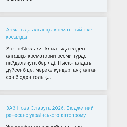
Алматыда алғашқы крематорий іске
қосылды
SteppeNews.kz: Алматыда елдегі
алғашқы крематорий ресми түрде
пайдалануға берілді. Нысан алдағы
дүйсенбіде, мереке күндері аяқталған
соң бірден толық...
ЗАЗ Нова Славута 2026: Бюджетний
ренесанс українського автопрому