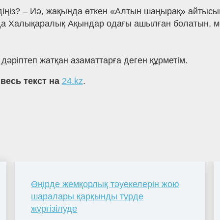
іңіз? – Иә, жақында өткен «Алтын шаңырақ» айтысы
а Халықаралық Ақындар одағы ашылған болатын, ме
 дәріптеп жатқан азаматтарға деген құрметім.
 весь текст на
24.kz
.
Өңірде жемқорлық тәуекелерін жою
шаралары қарқынды түрде
жүргізілуде