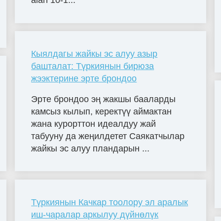
alan 10-1...
Кыялдагы жайкы эс алуу азыр
башталат: Түркиянын бирюза
жээктерине эрте брондоо
Эрте брондоо эң жакшы бааларды
камсыз кылып, керектүү аймактан
жана курорттон идеалдуу жай
табууну да жеңилдетет Саякатчылар
жайкы эс алуу пландарын ...
Түркиянын Качкар тоолору эл аралык
иш-чаралар аркылуу дүйнөлүк