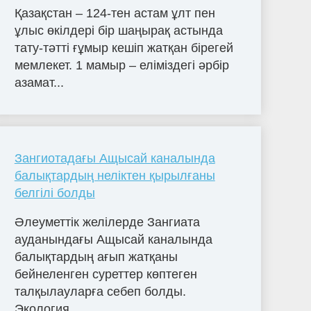
Қазақстан – 124-тен астам ұлт пен
ұлыс өкілдері бір шаңырақ астында
тату-тәтті ғұмыр кешіп жатқан бірегей
мемлекет. 1 мамыр – еліміздегі әрбір
азамат...
Зангиотадағы Ащысай каналында
балықтардың неліктен қырылғаны
белгілі болды
Әлеуметтік желілерде Зангиата
ауданындағы Ащысай каналында
балықтардың ағып жатқаны
бейнеленген суреттер көптеген
талқылауларға себеп болды.
Экология...