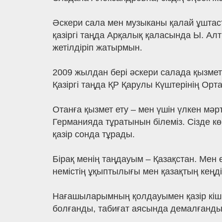
Әскери сала мен музыканы қалай ұштасты
қазіргі таңда Арқалық қаласында Ы. Ал
жетілдіріп жатырмын.
2009 жылдан бері әскери салада қызмет
Қазіргі таңда ҚР Қарулы Күштерінің Орт
Отанға қызмет ету – мен үшін үлкен мә
Германияда тұратынын білеміз. Сізде к
қазір сонда тұрады.
Бірақ менің таңдауым – Қазақстан. Мен
немістің ұқыптылығы мен қазақтың кеңдіг
Нағашыларымның қолдауымен қазір кіш
болғанды, табиғат аясында демалғанды