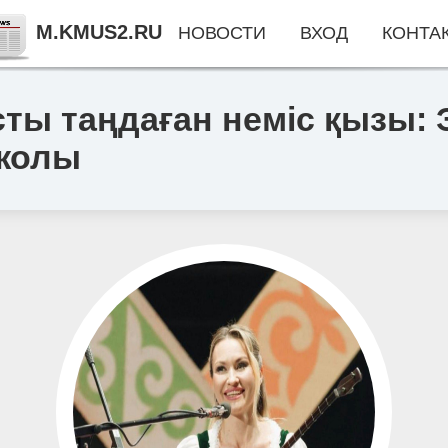
M.KMUS2.RU
НОВОСТИ
ВХОД
КОНТА
ты таңдаған неміс қызы: 
 жолы