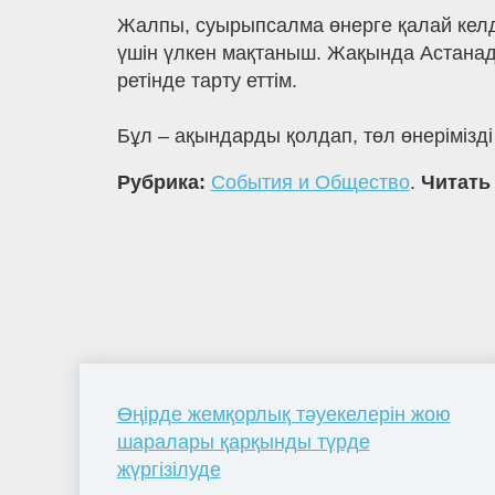
Жалпы, суырыпсалма өнерге қалай келд
үшін үлкен мақтаныш. Жақында Астанад
ретінде тарту еттім.
Бұл – ақындарды қолдап, төл өнерімізді
Рубрика:
События и Общество
.
Читать
Өңірде жемқорлық тәуекелерін жою
шаралары қарқынды түрде
жүргізілуде