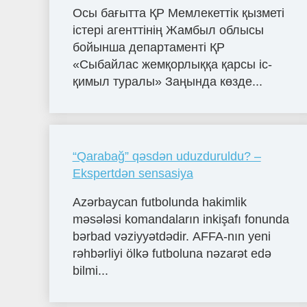
Осы бағытта ҚР Мемлекеттік қызметі
істері агенттінің Жамбыл облысы
бойынша департаменті ҚР
«Сыбайлас жемқорлыққа қарсы іс-
қимыл туралы» Заңында көзде...
“Qarabağ” qəsdən uduzduruldu? –
Ekspertdən sensasiya
Azərbaycan futbolunda hakimlik
məsələsi komandaların inkişafı fonunda
bərbad vəziyyətdədir. AFFA-nın yeni
rəhbərliyi ölkə futboluna nəzarət edə
bilmi...