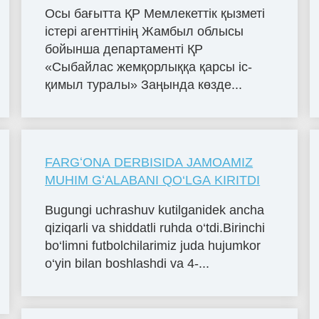
Осы бағытта ҚР Мемлекеттік қызметі
істері агенттінің Жамбыл облысы
бойынша департаменті ҚР
«Сыбайлас жемқорлыққа қарсы іс-
қимыл туралы» Заңында көзде...
FARGʻONA DERBISIDA JAMOAMIZ
MUHIM GʻALABANI QO‘LGA KIRITDI
Bugungi uchrashuv kutilganidek ancha
qiziqarli va shiddatli ruhda o‘tdi.Birinchi
bo‘limni futbolchilarimiz juda hujumkor
o‘yin bilan boshlashdi va 4-...