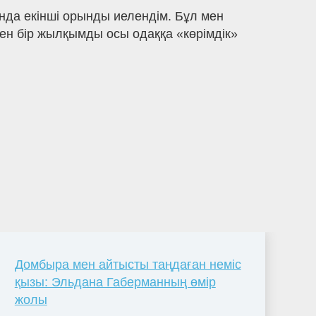
нда екінші орынды иелендім. Бұл мен
н бір жылқымды осы одаққа «көрімдік»
Домбыра мен айтысты таңдаған неміс
қызы: Эльдана Габерманның өмір
жолы