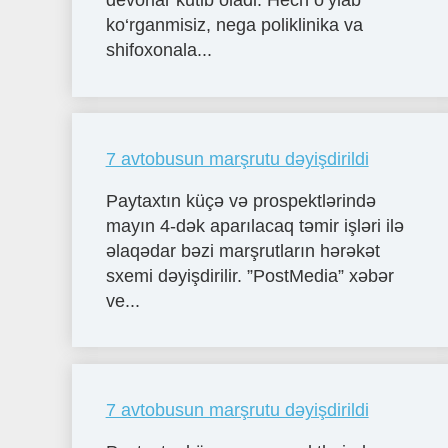
devorlar kutib oladi. Hech o‘ylab
ko‘rganmisiz, nega poliklinika va
shifoxonala...
7 avtobusun marşrutu dəyişdirildi
Paytaxtın küçə və prospektlərində
mayın 4-dək aparılacaq təmir işləri ilə
əlaqədar bəzi marşrutların hərəkət
sxemi dəyişdirilir. ”PostMedia” xəbər
ve...
7 avtobusun marşrutu dəyişdirildi