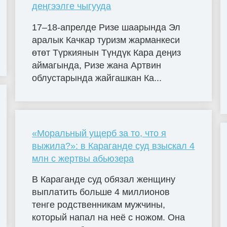
деңгээлге чыгууда
17–18-апрелде Ризе шаарында Эл
аралык Качкар туризм жарманкеси
өтөт Түркиянын Түндүк Кара деңиз
аймагында, Ризе жана Артвин
облустарында жайгашкан Ка...
«Моральный ущерб за то, что я
выжила?»: в Караганде суд взыскал 4
млн с жертвы абьюзера
В Караганде суд обязал женщину
выплатить больше 4 миллионов
тенге родственникам мужчины,
который напал на неё с ножом. Она