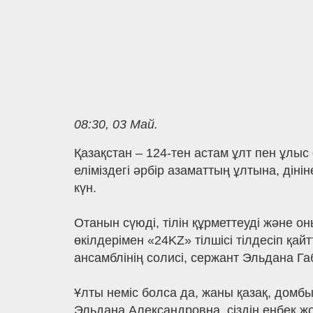
08:30, 03 Май.
Қазақстан – 124-тен астам ұлт пен ұлыс 
еліміздегі әрбір азаматтың ұлтына, ді
күн.
Отанын сүюді, тілін құрметтеуді және о
өкілдерімен «24KZ» тілшісі тілдесіп қай
ансамблінің солисі, сержант Эльдана Га
Ұлты неміс болса да, жаны қазақ, домбы
Эльдана Александровна, сіздің еңбек жо