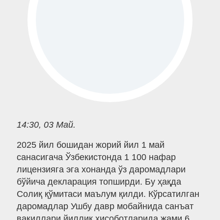
14:30, 03 Май.
2025 йил бошидан жорий йил 1 май
санасигача Ўзбекистонда 1 100 нафар
лицензияга эга хонанда ўз даромадлари
бўйича декларация топширди. Бу ҳақда
Солиқ қўмитаси маълум қилди. Кўрсатилган
даромадлар Ушбу давр мобайнида санъат
вакиллари йиллик ҳисоботларида жами 6