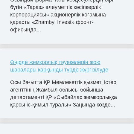
бүгін «Тараз» әлеуметтік кәсіпкерлік
корпорациясы» акционерлік қоғамына
қарасты «Zhambyl Invest» фронт-
офисында...
Өңірде жемқорлық тәуекелерін жою
шаралары қарқынды түрде жүргізілуде
Осы бағытта ҚР Мемлекеттік қызметі істері
агенттінің Жамбыл облысы бойынша
департаменті ҚР «Сыбайлас жемқорлыққа
қарсы іс-қимыл туралы» Заңында көзде...