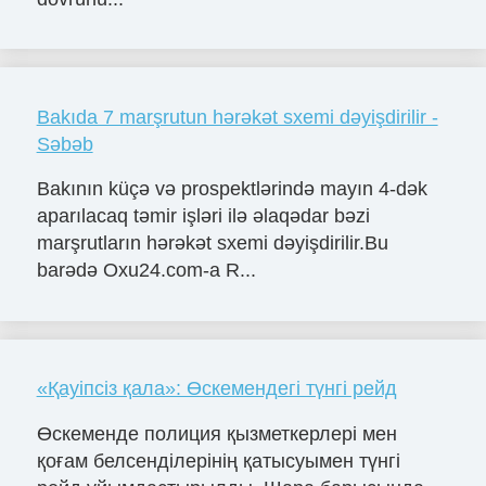
Bakıda 7 marşrutun hərəkət sxemi dəyişdirilir -
Səbəb
Bakının küçə və prospektlərində mayın 4-dək
aparılacaq təmir işləri ilə əlaqədar bəzi
marşrutların hərəkət sxemi dəyişdirilir.Bu
barədə Oxu24.com-a R...
«Қауіпсіз қала»: Өскемендегі түнгі рейд
Өскеменде полиция қызметкерлері мен
қоғам белсенділерінің қатысуымен түнгі