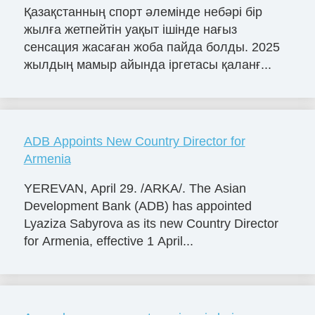
Қазақстанның спорт әлемінде небәрі бір
жылға жетпейтін уақыт ішінде нағыз
сенсация жасаған жоба пайда болды. 2025
жылдың мамыр айында іргетасы қаланғ...
ADB Appoints New Country Director for
Armenia
YEREVAN, April 29. /ARKA/. The Asian
Development Bank (ADB) has appointed
Lyaziza Sabyrova as its new Country Director
for Armenia, effective 1 April...