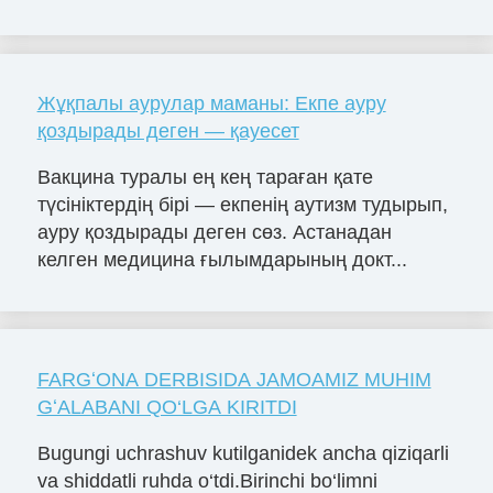
Жұқпалы аурулар маманы: Екпе ауру
қоздырады деген — қауесет
Вакцина туралы ең кең тараған қате
түсініктердің бірі — екпенің аутизм тудырып,
ауру қоздырады деген сөз. Астанадан
келген медицина ғылымдарының докт...
FARGʻONA DERBISIDA JAMOAMIZ MUHIM
GʻALABANI QO‘LGA KIRITDI
Bugungi uchrashuv kutilganidek ancha qiziqarli
va shiddatli ruhda o‘tdi.Birinchi bo‘limni