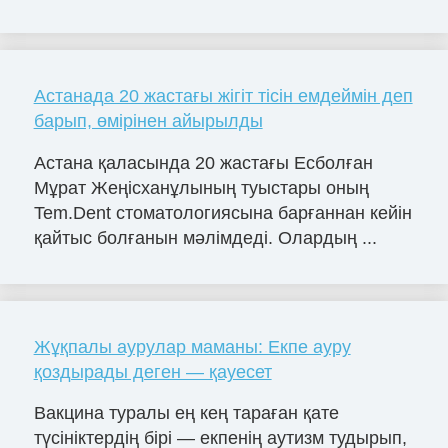
Астанада 20 жастағы жігіт тісін емдеймін деп
барып, өмірінен айырылды
Астана қаласында 20 жастағы Есболған
Мұрат Жеңісханұлының туыстары оның
Tem.Dent стоматологиясына барғаннан кейін
қайтыс болғанын мәлімдеді. Олардың ...
Жұқпалы аурулар маманы: Екпе ауру
қоздырады деген — қауесет
Вакцина туралы ең кең тараған қате
түсініктердің бірі — екпенің аутизм тудырып,