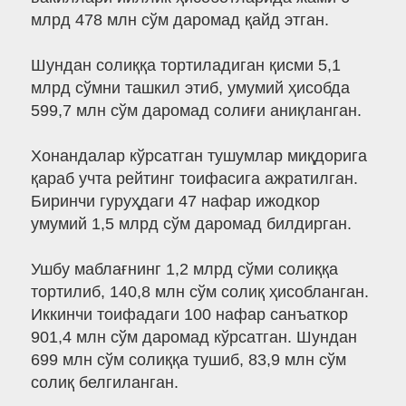
млрд 478 млн сўм даромад қайд этган.
Шундан солиққа тортиладиган қисми 5,1
млрд сўмни ташкил этиб, умумий ҳисобда
599,7 млн сўм даромад солиғи аниқланган.
Хонандалар кўрсатган тушумлар миқдорига
қараб учта рейтинг тоифасига ажратилган.
Биринчи гуруҳдаги 47 нафар ижодкор
умумий 1,5 млрд сўм даромад билдирган.
Ушбу маблағнинг 1,2 млрд сўми солиққа
тортилиб, 140,8 млн сўм солиқ ҳисобланган.
Иккинчи тоифадаги 100 нафар санъаткор
901,4 млн сўм даромад кўрсатган. Шундан
699 млн сўм солиққа тушиб, 83,9 млн сўм
солиқ белгиланган.