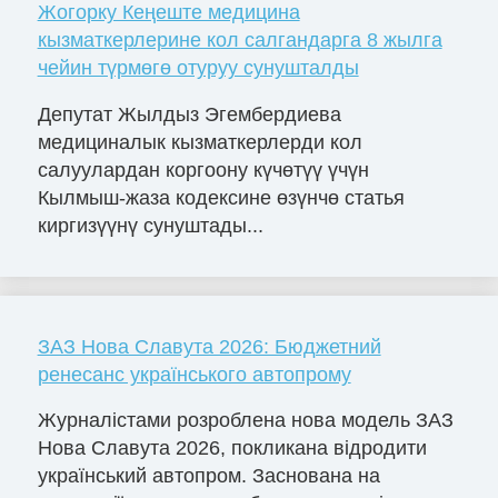
Жогорку Кеңеште медицина
кызматкерлерине кол салгандарга 8 жылга
чейин түрмөгө отуруу сунушталды
Депутат Жылдыз Эгембердиева
медициналык кызматкерлерди кол
салуулардан коргоону күчөтүү үчүн
Кылмыш-жаза кодексине өзүнчө статья
киргизүүнү сунуштады...
ЗАЗ Нова Славута 2026: Бюджетний
ренесанс українського автопрому
Журналістами розроблена нова модель ЗАЗ
Нова Славута 2026, покликана відродити
український автопром. Заснована на