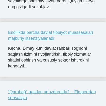
savollarga samimiy javob berdi. Quyida Daryo
eng qiziqarli savol-jav...
Endilikda barcha davlat tibbiyot muassasalari
majburiy litsenziyalanadi
Kecha, 1-may kuni davlat rahbari sog‘liqni
saqlash tizimini rivojlantirish, tibbiy xizmatlar
sifatini oshirish va xususiy sektor ishtirokini
kengayti...
“Qarabağ” qəsdən uduzduruldu? – Ekspertdən
sensasiya