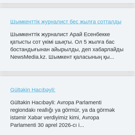
Шымкенттік журналист бес жылға сотталды
Шымкенттік журналист Арай Есенбекке
қатысты сот үкімі шықты. Ол 5 жылға бас
бостандығынан айырылды, деп хабарлайды
NewsMedia.kz. Шымкент қаласының қы...
Gültəkin Hacıbəyli:
Gültəkin Hacıbəyli: Avropa Parlamenti
regiondakı reallığı ya görmür, ya da görmək
istəmir Xəbər verdiyimiz kimi, Avropa
Parlamenti 30 aprel 2026-cı i...