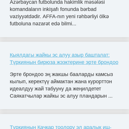
Azərbaycan futbolunda hakimlik məsələsi
komandaların inkişafı fonunda bərbad
vəziyyətdədir. AFFA-nın yeni rəhbərliyi ölkə
futboluna nəzarət edə bilmi...
Кыялдагы жайкы эс алуу азыр башталат:
Түркиянын бирюза жээктерине эрте брондоо
Эрте брондоо эң жакшы бааларды камсыз
кылып, керектүү аймактан жана курорттон
идеалдуу жай табууну да жеңилдетет
Саякатчылар жайкы эс алуу пландарын ...
Түркиянын Качкар тоолору эл аралык иш-