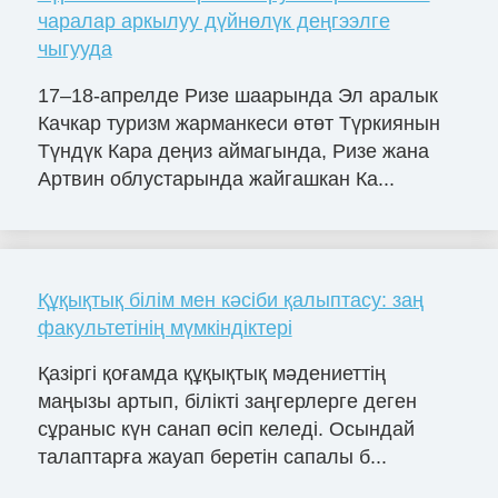
чаралар аркылуу дүйнөлүк деңгээлге
чыгууда
17–18-апрелде Ризе шаарында Эл аралык
Качкар туризм жарманкеси өтөт Түркиянын
Түндүк Кара деңиз аймагында, Ризе жана
Артвин облустарында жайгашкан Ка...
Құқықтық білім мен кәсіби қалыптасу: заң
факультетінің мүмкіндіктері
Қазіргі қоғамда құқықтық мәдениеттің
маңызы артып, білікті заңгерлерге деген
сұраныс күн санап өсіп келеді. Осындай
талаптарға жауап беретін сапалы б...