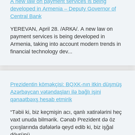
A new law on payment services is being
developed in Armenia – Deputy Governor of
Central Bank
YEREVAN, April 28. /ARКА/. A new law on
payment services is being developed in
Armenia, taking into account modern trends in
financial technology dev...
Prezidentin köməkçisi: BQXK-nın itkin düşmüş
Azərbaycan vətəndaşları ilə bağlı işini
qənaətbəxş hesab etmirik
“Təbii ki, biz keçmişin acı, qanlı xatirələrini heç
vaxt unuda bilmərik. Cənab Prezident də öz
çıxışlarında dəfələrlə qeyd edib ki, biz işğal
dövrünü...