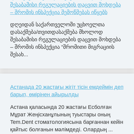
შესაბამისი რეგულაციების დაცვით მოხდება
– შრომის ინსპექცია შემოწმებას იწყებს
დღეიდან საქართველოში უცხოელთა
დასაქმება/თვითდასაქმება მხოლოდ
შესაბამისი რეგულაციების დაცვით მოხდება
– შრომის ინსპექცია “შრომითი მიგრაციის
შესახ...
Астанада 20 жастағы жігіт тісін емдеймін деп
барып, өмірінен айырылды
Астана қаласында 20 жастағы Есболған
Мұрат Жеңісханұлының туыстары оның
Tem.Dent стоматологиясына барғаннан кейін
қайтыс болғанын мәлімдеді. Олардың ...