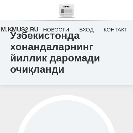
M.KMUS2.RU
НОВОСТИ
ВХОД
КОНТАКТ
Ўзбекистонда
хонандаларнинг
йиллик даромади
очиқланди