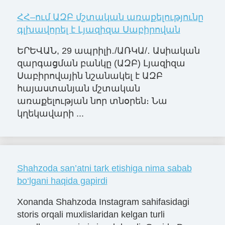
ՀՀ–ում ԱԶԲ մշտական առաքելությունը
գլխավորել է Լյազիզա Սաբիրովան
ԵՐԵՎԱՆ, 29 ապրիլի․/ԱՌԿԱ/․ Ասիական
զարգացման բանկը (ԱԶԲ) Լյազիզա
Սաբիրովային նշանակել է ԱԶԲ
հայաստանյան մշտական
առաքելության նոր տնօրեն։ Նա
կղեկավարի ...
Shahzoda san’atni tark etishiga nima sabab
bo‘lgani haqida gapirdi
Xonanda Shahzoda Instagram sahifasidagi
storis orqali muxlislaridan kelgan turli