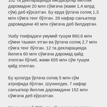
102 та декларацияда ижодкорлар йиллик
даромадни 20 млн сўмгача (жами 1,4 млрд
сўм) деб кўрсатган. Бу ерда ўртача солиқ 1,3
млн сўмга тенг бўлган. 28 нафар санъаткор
даромадини 40 млн сўмгача деб билдирган.
Ушбу тоифадаги умумий тушум 860,6 млн
сўмни ташкил этган ва ўртача солиқ 2,7 млн
сўмга тенг бўлган. 12 та декларацияда
йилига 60 млн сўмгача даромад қайд
этилган бўлиб, жами 655 млн сўм тушум
қайд этилган.
Бу ҳолатда ўртача солиқ 5 млн сўм
атрофида бўлган. Шунингдек, 7 нафар
санъаткор йиллик даромадини 152 млн
сўмгача деб кўрсатган.