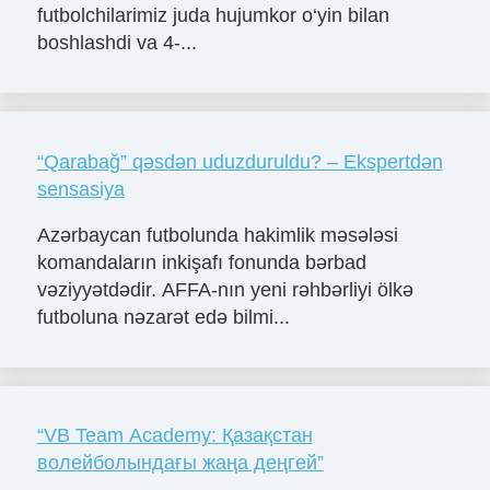
futbolchilarimiz juda hujumkor o‘yin bilan
boshlashdi va 4-...
“Qarabağ” qəsdən uduzduruldu? – Ekspertdən
sensasiya
Azərbaycan futbolunda hakimlik məsələsi
komandaların inkişafı fonunda bərbad
vəziyyətdədir. AFFA-nın yeni rəhbərliyi ölkə
futboluna nəzarət edə bilmi...
“VB Team Academy: Қазақстан
волейболындағы жаңа деңгей”