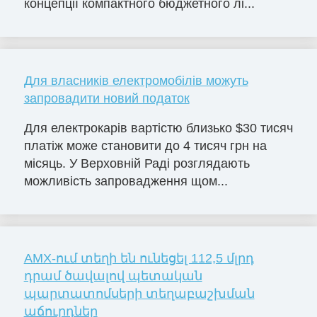
концепції компактного бюджетного лі...
Для власників електромобілів можуть
запровадити новий податок
Для електрокарів вартістю близько $30 тисяч
платіж може становити до 4 тисяч грн на
місяць. У Верховній Раді розглядають
можливість запровадження щом...
AMX-ում տեղի են ունեցել 112,5 մլրդ
դրամ ծավալով պետական
պարտատոմսերի տեղաբաշխման
աճուրդներ