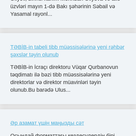
üzvləri mayın 1-də Bakı şəhərinin Səbail və
Yasamal rayonl...
TƏBİB-in tabeli tibb müəssisələrinə yeni rəhbər
şəxslər təyin olunub
TƏBİB-in İcraçı direktoru Vüqar Qurbanovun
təqdimatı ilə bəzi tibb müəssisələrinə yeni
direktorlar və direktor müavinləri təyin
olunub.Bu barədə Ulus...
Әр азамат үшін маңызды сәт
Осындай форматтағы кездесулердің бірі