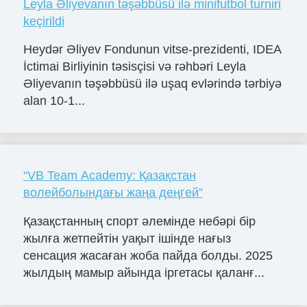
Leyla Əliyevanın təşəbbüsü ilə minifutbol turniri
keçirildi
Heydər Əliyev Fondunun vitse-prezidenti, IDEA
İctimai Birliyinin təsisçisi və rəhbəri Leyla
Əliyevanın təşəbbüsü ilə uşaq evlərində tərbiyə
alan 10-1...
“VB Team Academy: Қазақстан
волейболындағы жаңа деңгей”
Қазақстанның спорт әлемінде небәрі бір
жылға жетпейтін уақыт ішінде нағыз
сенсация жасаған жоба пайда болды. 2025
жылдың мамыр айында іргетасы қаланғ...