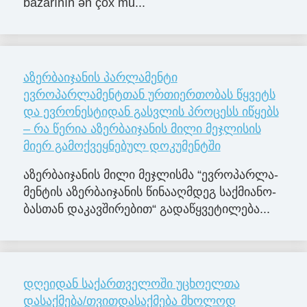
bazarının ən çox mü...
აზერბაიჯანის პარლამენტი
ევროპარლამენტთან ურთიერთობას წყვეტს
და ევრონესტიდან გასვლის პროცესს იწყებს
– რა წერია აზერბაიჯანის მილი მეჯლისის
მიერ გამოქვეყნებულ დოკუმენტში
აზერ­ბა­ი­ჯა­ნის მილი მე­ჯლის­მა “ევ­რო­პარ­ლა­
მენ­ტის აზერ­ბა­ი­ჯა­ნის წი­ნა­აღ­მდეგ საქ­მი­ა­ნო­
ბას­თან და­კავ­ში­რე­ბით“ გა­და­წყვე­ტი­ლე­ბა...
დღეიდან საქართველოში უცხოელთა
დასაქმება/თვითდასაქმება მხოლოდ