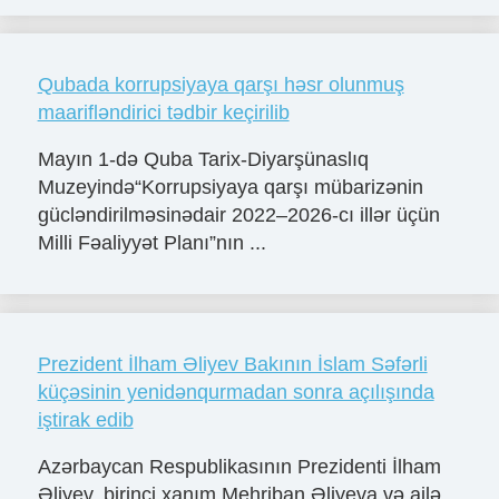
Qubada korrupsiyaya qarşı həsr olunmuş
maarifləndirici tədbir keçirilib
Mayın 1-də Quba Tarix-Diyarşünaslıq
Muzeyində“Korrupsiyaya qarşı mübarizənin
gücləndirilməsinədair 2022–2026-cı illər üçün
Milli Fəaliyyət Planı”nın ...
Prezident İlham Əliyev Bakının İslam Səfərli
küçəsinin yenidənqurmadan sonra açılışında
iştirak edib
Azərbaycan Respublikasının Prezidenti İlham
Əliyev, birinci xanım Mehriban Əliyeva və ailə