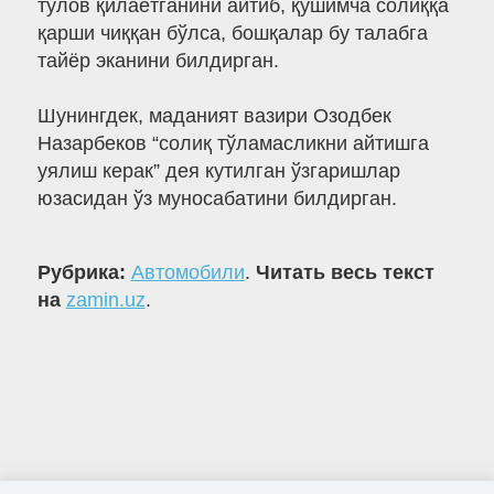
тўлов қилаётганини айтиб, қўшимча солиққа
қарши чиққан бўлса, бошқалар бу талабга
тайёр эканини билдирган.
Шунингдек, маданият вазири Озодбек
Назарбеков “солиқ тўламасликни айтишга
уялиш керак” дея кутилган ўзгаришлар
юзасидан ўз муносабатини билдирган.
Рубрика:
Автомобили
.
Читать весь текст
на
zamin.uz
.