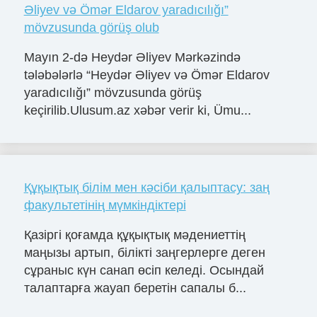
Əliyev və Ömər Eldarov yaradıcılığı”
mövzusunda görüş olub
Mayın 2-də Heydər Əliyev Mərkəzində
tələbələrlə “Heydər Əliyev və Ömər Eldarov
yaradıcılığı” mövzusunda görüş
keçirilib.Ulusum.az xəbər verir ki, Ümu...
Құқықтық білім мен кәсіби қалыптасу: заң
факультетінің мүмкіндіктері
Қазіргі қоғамда құқықтық мәдениеттің
маңызы артып, білікті заңгерлерге деген
сұраныс күн санап өсіп келеді. Осындай
талаптарға жауап беретін сапалы б...