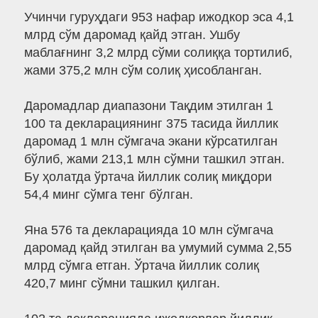
Учинчи гуруҳдаги 953 нафар ижодкор эса 4,1
млрд сўм даромад қайд этган. Ушбу
маблағнинг 3,2 млрд сўми солиққа тортилиб,
жами 375,2 млн сўм солиқ ҳисобланган.
Даромадлар диапазони Тақдим этилган 1
100 та декларациянинг 375 тасида йиллик
даромад 1 млн сўмгача экани кўрсатилган
бўлиб, жами 213,1 млн сўмни ташкил этган.
Бу ҳолатда ўртача йиллик солиқ миқдори
54,4 минг сўмга тенг бўлган.
Яна 576 та декларацияда 10 млн сўмгача
даромад қайд этилган ва умумий сумма 2,55
млрд сўмга етган. Ўртача йиллик солиқ
420,7 минг сўмни ташкил қилган.