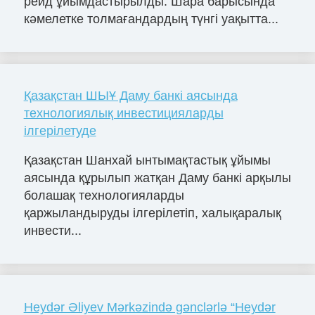
рейд ұйымдастырылды. Шара барысында
кәмелетке толмағандардың түнгі уақытта...
Қазақстан ШЫҰ Даму банкі аясында
технологиялық инвестицияларды
ілгерілетуде
Қазақстан Шанхай ынтымақтастық ұйымы
аясында құрылып жатқан Даму банкі арқылы
болашақ технологияларды
қаржыландыруды ілгерілетіп, халықаралық
инвести...
Heydər Əliyev Mərkəzində gənclərlə “Heydər