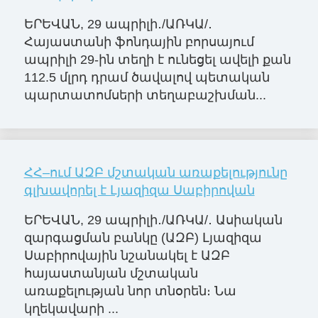
ԵՐԵՎԱՆ, 29 ապրիլի․/ԱՌԿԱ/․
Հայաստանի ֆոնդային բորսայում
ապրիլի 29-ին տեղի է ունեցել ավելի քան
112.5 մլրդ դրամ ծավալով պետական
պարտատոմսերի տեղաբաշխման...
ՀՀ–ում ԱԶԲ մշտական առաքելությունը
գլխավորել է Լյազիզա Սաբիրովան
ԵՐԵՎԱՆ, 29 ապրիլի․/ԱՌԿԱ/․ Ասիական
զարգացման բանկը (ԱԶԲ) Լյազիզա
Սաբիրովային նշանակել է ԱԶԲ
հայաստանյան մշտական
առաքելության նոր տնօրեն։ Նա
կղեկավարի ...