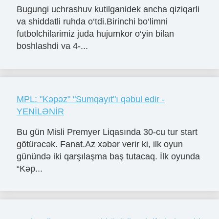
Bugungi uchrashuv kutilganidek ancha qiziqarli
va shiddatli ruhda o‘tdi.Birinchi bo‘limni
futbolchilarimiz juda hujumkor o‘yin bilan
boshlashdi va 4-...
MPL: "Kəpəz" "Sumqayıt"ı qəbul edir -
YENİLƏNİR
Bu gün Misli Premyer Liqasında 30-cu tur start
götürəcək. Fanat.Az xəbər verir ki, ilk oyun
günündə iki qarşılaşma baş tutacaq. İlk oyunda
“Kəp...