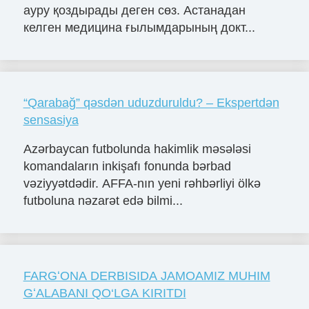
ауру қоздырады деген сөз. Астанадан
келген медицина ғылымдарының докт...
“Qarabağ” qəsdən uduzduruldu? – Ekspertdən
sensasiya
Azərbaycan futbolunda hakimlik məsələsi
komandaların inkişafı fonunda bərbad
vəziyyətdədir. AFFA-nın yeni rəhbərliyi ölkə
futboluna nəzarət edə bilmi...
FARGʻONA DERBISIDA JAMOAMIZ MUHIM
GʻALABANI QO‘LGA KIRITDI