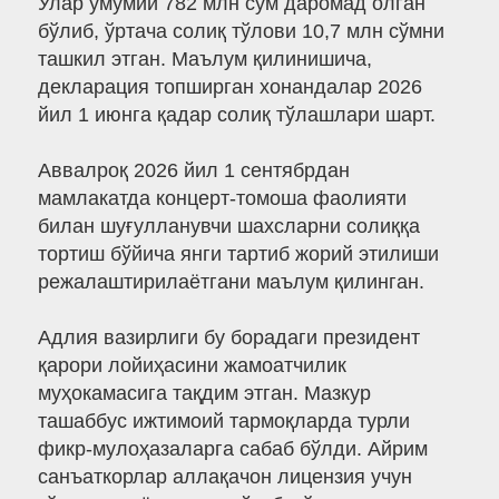
Улар умумий 782 млн сўм даромад олган
бўлиб, ўртача солиқ тўлови 10,7 млн сўмни
ташкил этган. Маълум қилинишича,
декларация топширган хонандалар 2026
йил 1 июнга қадар солиқ тўлашлари шарт.
Аввалроқ 2026 йил 1 сентябрдан
мамлакатда концерт-томоша фаолияти
билан шуғулланувчи шахсларни солиққа
тортиш бўйича янги тартиб жорий этилиши
режалаштирилаётгани маълум қилинган.
Адлия вазирлиги бу борадаги президент
қарори лойиҳасини жамоатчилик
муҳокамасига тақдим этган. Мазкур
ташаббус ижтимоий тармоқларда турли
фикр-мулоҳазаларга сабаб бўлди. Айрим
санъаткорлар аллақачон лицензия учун