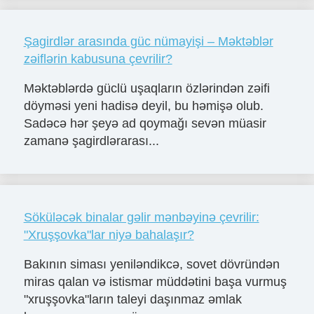
Şagirdlər arasında güc nümayişi – Məktəblər
zəiflərin kabusuna çevrilir?
Məktəblərdə güclü uşaqların özlərindən zəifi
döyməsi yeni hadisə deyil, bu həmişə olub.
Sadəcə hər şeyə ad qoymağı sevən müasir
zamanə şagirdlərarası...
Söküləcək binalar gəlir mənbəyinə çevrilir:
"Xruşşovka"lar niyə bahalaşır?
Bakının siması yeniləndikcə, sovet dövründən
miras qalan və istismar müddətini başa vurmuş
"xruşşovka"ların taleyi daşınmaz əmlak