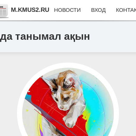
M.KMUS2.RU
НОВОСТИ
ВХОД
КОНТА
 да танымал ақын