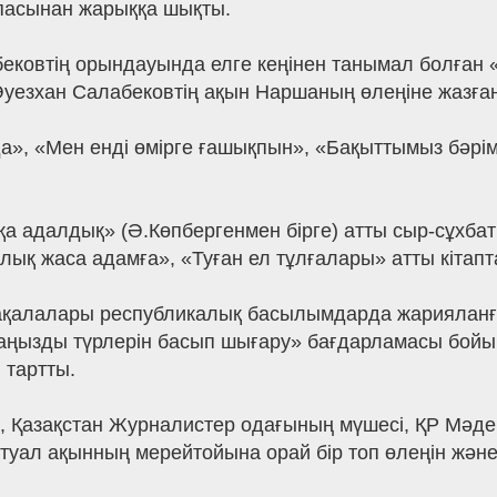
пасынан жарыққа шықты.
ковтің орындауында елге кеңінен танымал болған «Ха
уезхан Салабековтің ақын Наршаның өлеңіне жазған 
а», «Мен енді өмірге ғашықпын», «Бақыттымыз бәрімі
адалдық» (Ә.Көпбергенмен бірге) атты сыр-сұхбат к
ық жаса адамға», «Туған ел тұлғалары» атты кітап
 мақалалары республикалық басылымдарда жариялан
к маңызды түрлерін басып шығару» бағдарламасы б
 тартты.
 Қазақстан Журналистер одағының мүшесі, ҚР Мәден
туал ақынның мерейтойына орай бір топ өлеңін және 