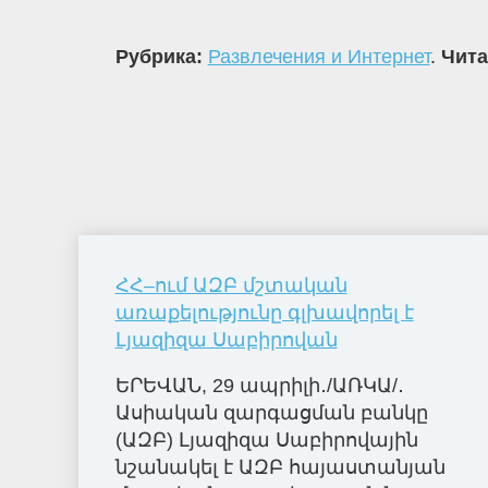
Рубрика:
Развлечения и Интернет
.
Чита
ՀՀ–ում ԱԶԲ մշտական
առաքելությունը գլխավորել է
Լյազիզա Սաբիրովան
ԵՐԵՎԱՆ, 29 ապրիլի․/ԱՌԿԱ/․
Ասիական զարգացման բանկը
(ԱԶԲ) Լյազիզա Սաբիրովային
նշանակել է ԱԶԲ հայաստանյան