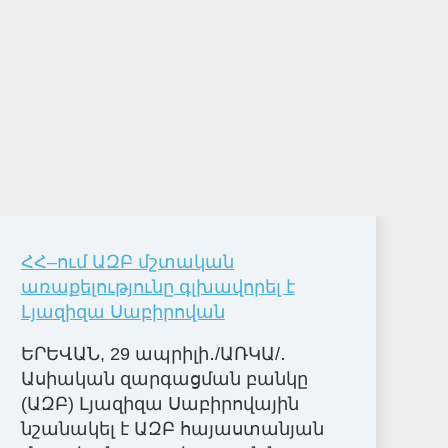
ՀՀ–ում ԱԶԲ մշտական
առաքելությունը գլխավորել է
Լյազիզա Սաբիրովան
ԵՐԵՎԱՆ, 29 ապրիլի․/ԱՌԿԱ/․
Ասիական զարգացման բանկը
(ԱԶԲ) Լյազիզա Սաբիրովային
նշանակել է ԱԶԲ հայաստանյան