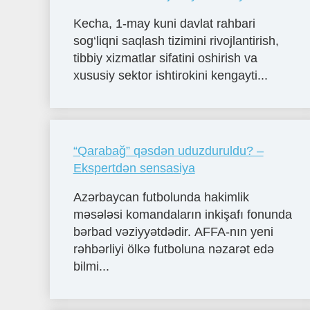
Kecha, 1-may kuni davlat rahbari
sog‘liqni saqlash tizimini rivojlantirish,
tibbiy xizmatlar sifatini oshirish va
xususiy sektor ishtirokini kengayti...
“Qarabağ” qəsdən uduzduruldu? –
Ekspertdən sensasiya
Azərbaycan futbolunda hakimlik
məsələsi komandaların inkişafı fonunda
bərbad vəziyyətdədir. AFFA-nın yeni
rəhbərliyi ölkə futboluna nəzarət edə
bilmi...