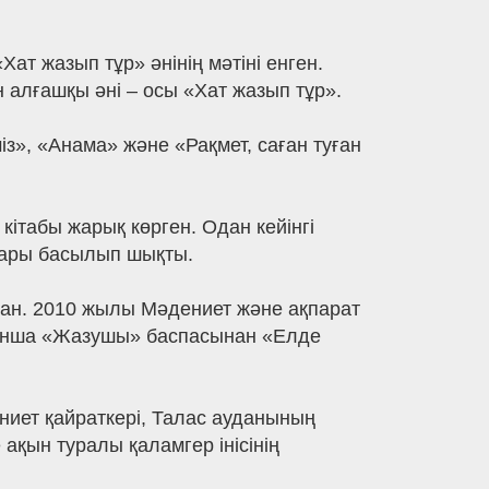
т жазып тұр» әнінің мәтіні енген.
алғашқы әні – осы «Хат жазып тұр».
з», «Анама» және «Рақмет, саған туған
ітабы жарық көрген. Одан кейінгі
тары басылып шықты.
ған. 2010 жылы Мәдениет және ақпарат
ойынша «Жазушы» баспасынан «Елде
иет қайраткері, Талас ауданының
ақын туралы қаламгер інісінің