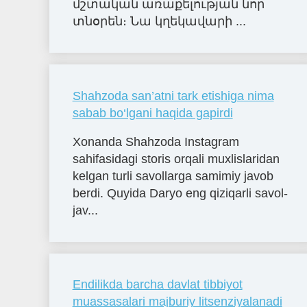
մշտական առաքելության նոր
տնօրեն։ Նա կղեկավարի ...
Shahzoda san’atni tark etishiga nima
sabab bo‘lgani haqida gapirdi
Xonanda Shahzoda Instagram
sahifasidagi storis orqali muxlislaridan
kelgan turli savollarga samimiy javob
berdi. Quyida Daryo eng qiziqarli savol-
jav...
Endilikda barcha davlat tibbiyot
muassasalari majburiy litsenziyalanadi