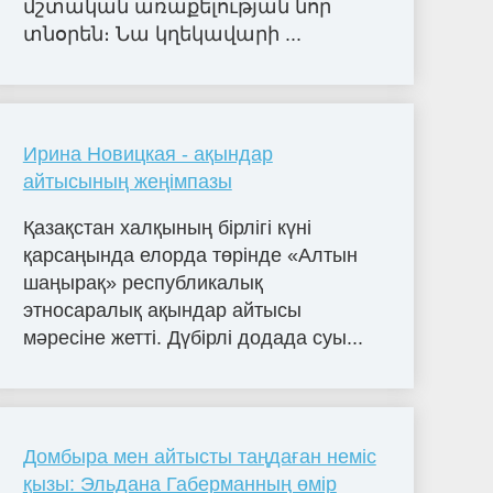
մշտական առաքելության նոր
տնօրեն։ Նա կղեկավարի ...
Ирина Новицкая - ақындар
айтысының жеңімпазы
Қазақстан халқының бірлігі күні
қарсаңында елорда төрінде «Алтын
шаңырақ» республикалық
этносаралық ақындар айтысы
мәресіне жетті. Дүбірлі додада суы...
Домбыра мен айтысты таңдаған неміс
қызы: Эльдана Габерманның өмір