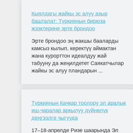
Кыялдагы жайкы эс алуу азыр
башталат: Түркиянын бирюза
жээктерине эрте брондоо
Эрте брондоо эң жакшы бааларды
камсыз кылып, керектүү аймактан
жана курорттон идеалдуу жай
табууну да жеңилдетет Саякатчылар
жайкы эс алуу пландарын ...
Түркиянын Качкар тоолору эл аралык
иш-чаралар аркылуу дүйнөлүк
деңгээлге чыгууда
17–18-апрелде Ризе шаарында Эл