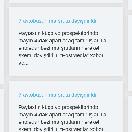
7 avtobusun marşrutu dəyişdirildi
Paytaxtın küçə və prospektlərində
mayın 4-dək aparılacaq təmir işləri ilə
əlaqədar bəzi marşrutların hərəkət
sxemi dəyişdirilir. ”PostMedia” xəbər
ve...
7 avtobusun marşrutu dəyişdirildi
Paytaxtın küçə və prospektlərində
mayın 4-dək aparılacaq təmir işləri ilə
əlaqədar bəzi marşrutların hərəkət
sxemi dəyişdirilir. ”PostMedia” xəbər