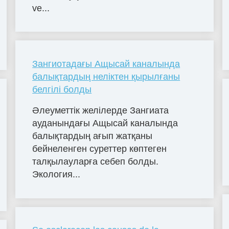
ve...
Зангиотадағы Ащысай каналында
балықтардың неліктен қырылғаны
белгілі болды
Әлеуметтік желілерде Зангиата
ауданындағы Ащысай каналында
балықтардың ағып жатқаны
бейнеленген суреттер көптеген
талқылауларға себеп болды.
Экология...