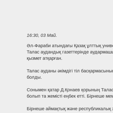
16:30, 03 Май.
Әл-Фараби атындағы Қазақ ұлттық унив
Талас аудандық газеттерінде аудармашы
қызмет атқарған.
Талас ауданы әкімдігі тіл басқармасыны
болды.
Сонымен қатар Д.Қонаев қорының Талас
болып та жемісті еңбек етті. Бірнеше м
Бірнеше аймақтық және республикалық 