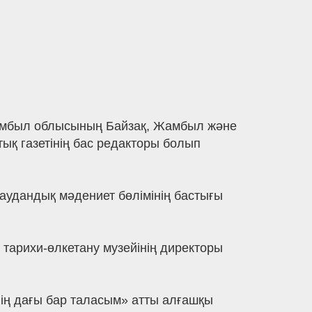
 Жамбыл облысының Байзақ, Жамбыл және
ық газетінің бас редакторы болып
 аудандық мәдениет бөлімінің бастығы
арихи-өлкетану музейінің директоры
ің дағы бар таласым» атты алғашқы