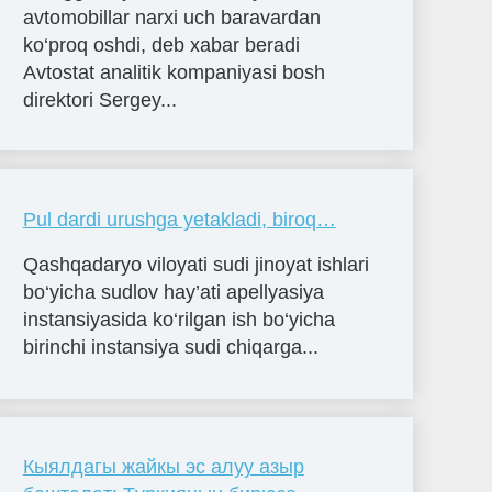
avtomobillar narxi uch baravardan
ko‘proq oshdi, deb xabar beradi
Avtostat analitik kompaniyasi bosh
direktori Sergey...
Pul dardi urushga yetakladi, biroq…
Qashqadaryo viloyati sudi jinoyat ishlari
bo‘yicha sudlov hay’ati apellyasiya
instansiyasida ko‘rilgan ish bo‘yicha
birinchi instansiya sudi chiqarga...
Кыялдагы жайкы эс алуу азыр