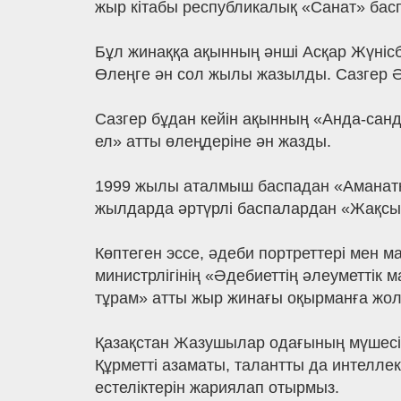
жыр кітабы республикалық «Санат» бас
Бұл жинаққа ақынның әнші Асқар Жүнісбе
Өлеңге ән сол жылы жазылды. Сазгер Ә
Сазгер бұдан кейін ақынның «Анда-санд
ел» атты өлеңдеріне ән жазды.
1999 жылы аталмыш баспадан «Аманатқа 
жылдарда әртүрлі баспалардан «Жақсыл
Көптеген эссе, әдеби портреттері мен
министрлігінің «Әдебиеттің әлеуметті
тұрам» атты жыр жинағы оқырманға жол
Қазақстан Жазушылар одағының мүшесі,
Құрметті азаматы, талантты да интеллек
естеліктерін жариялап отырмыз.