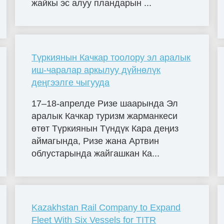
жайкы эс алуу пландарын ...
Түркиянын Качкар тоолору эл аралык
иш-чаралар аркылуу дүйнөлүк
деңгээлге чыгууда
17–18-апрелде Ризе шаарында Эл
аралык Качкар туризм жарманкеси
өтөт Түркиянын Түндүк Кара деңиз
аймагында, Ризе жана Артвин
облустарында жайгашкан Ка...
Kazakhstan Rail Company to Expand
Fleet With Six Vessels for TITR