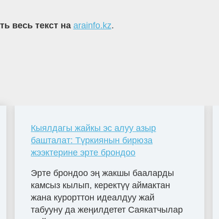
ть весь текст на
arainfo.kz
.
Кыялдагы жайкы эс алуу азыр
башталат: Түркиянын бирюза
жээктерине эрте брондоо
Эрте брондоо эң жакшы бааларды
камсыз кылып, керектүү аймактан
жана курорттон идеалдуу жай
табууну да жеңилдетет Саякатчылар