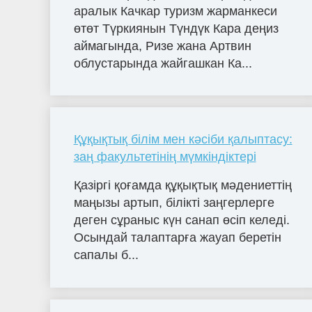
аралык Качкар туризм жарманкеси
өтөт Түркиянын Түндүк Кара деңиз
аймагында, Ризе жана Артвин
облустарында жайгашкан Ка...
Құқықтық білім мен кәсіби қалыптасу:
заң факультетінің мүмкіндіктері
Қазіргі қоғамда құқықтық мәдениеттің
маңызы артып, білікті заңгерлерге
деген сұраныс күн санап өсіп келеді.
Осындай талаптарға жауап беретін
сапалы б...