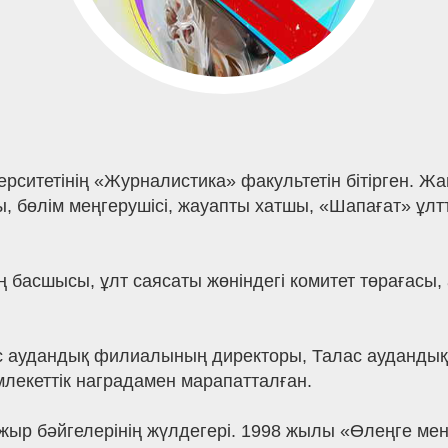
ерситетінің «Журналистика» факультетін бітірген.
, бөлім меңгерушісі, жауапты хатшы, «Шапағат» ұлтт
ң басшысы, ұлт саясаты жөніндегі комитет төрағасы,
 аудандық филиалының директоры, Талас аудандық т
емлекеттік наградамен марапатталған.
жыр бәйгелерінің жүлдегері. 1998 жылы «Өлеңге мен