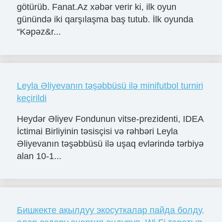
götürüb. Fanat.Az xəbər verir ki, ilk oyun
günündə iki qarşılaşma baş tutub. İlk oyunda
“Kəpəz&r...
Leyla Əliyevanın təşəbbüsü ilə minifutbol turniri
keçirildi
Heydər Əliyev Fondunun vitse-prezidenti, IDEA
İctimai Birliyinin təsisçisi və rəhbəri Leyla
Əliyevanın təşəbbüsü ilə uşaq evlərində tərbiyə
alan 10-1...
Бишкекте акылдуу экосуткалар пайда болду,