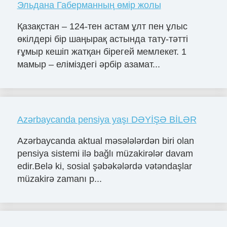
Эльдана Габерманның өмір жолы
Қазақстан – 124-тен астам ұлт пен ұлыс
өкілдері бір шаңырақ астында тату-тәтті
ғұмыр кешіп жатқан бірегей мемлекет. 1
мамыр – еліміздегі әрбір азамат...
Azərbaycanda pensiya yaşı DƏYİŞƏ BİLƏR
Azərbaycanda aktual məsələlərdən biri olan
pensiya sistemi ilə bağlı müzakirələr davam
edir.Belə ki, sosial şəbəkələrdə vətəndaşlar
müzakirə zamanı p...