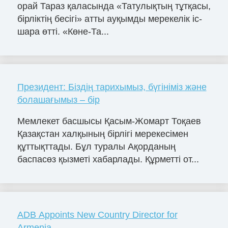
орай Тараз қаласында «Татулықтың тұтқасы,
бірліктің бесігі» атты ауқымды мерекелік іс-
шара өтті. «Көне-Та...
Президент: Біздің тарихымыз, бүгініміз және
болашағымыз – бір
Мемлекет басшысы Қасым-Жомарт Тоқаев
Қазақстан халқының бірлігі мерекесімен
құттықттады. Бұл туралы Ақорданың
баспасөз қызметі хабарлады. Құрметті от...
ADB Appoints New Country Director for
Armenia