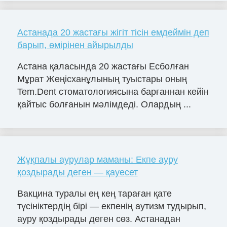
Астанада 20 жастағы жігіт тісін емдеймін деп
барып, өмірінен айырылды
Астана қаласында 20 жастағы Есболған
Мұрат Жеңісханұлының туыстары оның
Tem.Dent стоматологиясына барғаннан кейін
қайтыс болғанын мәлімдеді. Олардың ...
Жұқпалы аурулар маманы: Екпе ауру
қоздырады деген — қауесет
Вакцина туралы ең кең тараған қате
түсініктердің бірі — екпенің аутизм тудырып,
ауру қоздырады деген сөз. Астанадан