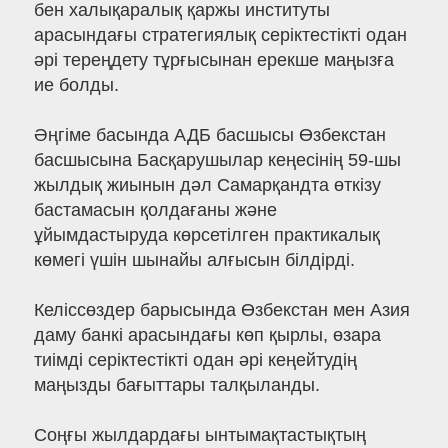
бен халықаралық қаржы институты
арасындағы стратегиялық серіктестікті одан
әрі тереңдету тұрғысынан ерекше маңызға
ие болды.
Әңгіме басында АДБ басшысы Өзбекстан
басшысына Басқарушылар кеңесінің 59-шы
жылдық жиынын дәл Самарқандта өткізу
бастамасын қолдағаны және
ұйымдастыруда көрсетілген практикалық
көмегі үшін шынайы алғысын білдірді.
Келіссөздер барысында Өзбекстан мен Азия
даму банкі арасындағы көп қырлы, өзара
тиімді серіктестікті одан әрі кеңейтудің
маңызды бағыттары талқыланды.
Соңғы жылдардағы ынтымақтастықтың