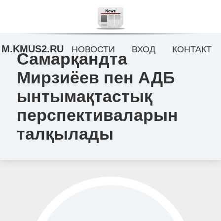
M.KMUS2.RU
НОВОСТИ
ВХОД
КОНТАКТ
Самарқандта
Мирзиёев пен АДБ
ынтымақтастық
перспективаларын
талқылады