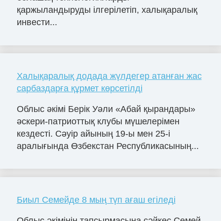
қаржыландыруды ілгерілетіп, халықаралық
инвести...
Халықаралық додада жүлдегер атанған жас
сарбаздарға құрмет көрсетілді
Облыс әкімі Берік Уәли «Абай қырандары»
әскери-патриоттық клубы мүшелерімен
кездесті. Сәуір айының 19-ы мен 25-і
аралығында Өзбекстан Республикасының...
Биыл Семейде 8 мың түп ағаш егіледі
Облыс әкімінің тапсырмасына сәйкес Семей