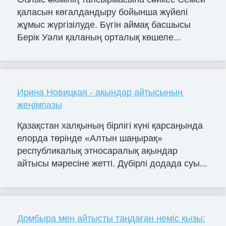
қаласын көгалдандыру бойынша жүйелі
жұмыс жүргізілуде. Бүгін аймақ басшысы
Берік Уәли қаланың орталық көшеле...
Ирина Новицкая - ақындар айтысының
жеңімпазы
Қазақстан халқының бірлігі күні қарсаңында
елорда төрінде «Алтын шаңырақ»
республикалық этносаралық ақындар
айтысы мәресіне жетті. Дүбірлі додада суы...
Домбыра мен айтысты таңдаған неміс қызы: