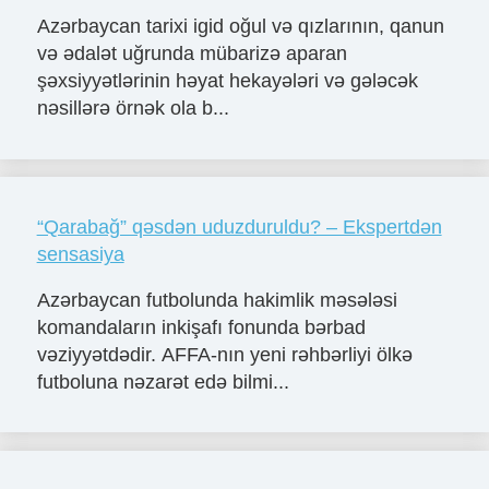
Azərbaycan tarixi igid oğul və qızlarının, qanun
və ədalət uğrunda mübarizə aparan
şəxsiyyətlərinin həyat hekayələri və gələcək
nəsillərə örnək ola b...
“Qarabağ” qəsdən uduzduruldu? – Ekspertdən
sensasiya
Azərbaycan futbolunda hakimlik məsələsi
komandaların inkişafı fonunda bərbad
vəziyyətdədir. AFFA-nın yeni rəhbərliyi ölkə
futboluna nəzarət edə bilmi...