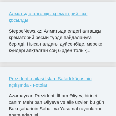
Алматыда алғашқы крематорий іске
қосылды
SteppeNews.kz: Алматыда елдегі алғашқы
крематорий ресми түрде пайдалануға
берілді. Нысан алдағы дүйсенбіде, мереке
күндері аяқталған соң бірден толық...
Prezidentlə ailəsi İslam Səfərli küçəsinin
açılışında - Fotolar
Azərbaycan Prezidenti İlham Əliyev, birinci
xanım Mehriban Əliyeva və ailə üzvləri bu gün
Bakı şəhərinin Səbail və Yasamal rayonlarını
əhatə edən İsl...