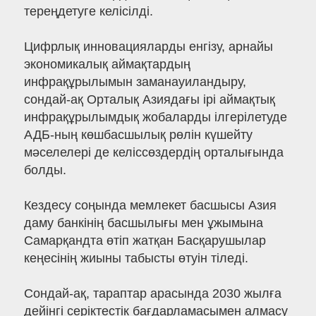
тереңдетуге келісілді.
Цифрлық инновацияларды енгізу, арнайы
экономикалық аймақтардың
инфрақұрылымын заманауиландыру,
сондай-ақ Орталық Азиядағы ірі аймақтық
инфрақұрылымдық жобаларды ілгерілетуде
АДБ-ның көшбасшылық рөлін күшейту
мәселелері де келіссөздердің орталығында
болды.
Кездесу соңында мемлекет басшысы Азия
даму банкінің басшылығы мен ұжымына
Самарқандта өтіп жатқан Басқарушылар
кеңесінің жиыны табысты өтуін тіледі.
Сондай-ақ, тараптар арасында 2030 жылға
дейінгі серіктестік бағдарламасымен алмасу