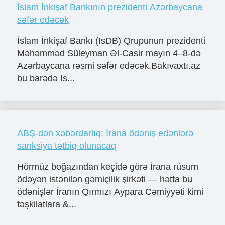
İslam İnkişaf Bankının prezidenti Azərbaycana
səfər edəcək
İslam İnkişaf Bankı (IsDB) Qrupunun prezidenti
Məhəmməd Süleyman Əl-Casir mayın 4–8-də
Azərbaycana rəsmi səfər edəcək.Bakıvaxtı.az
bu barədə Is...
ABŞ-dən xəbərdarlıq: İrana ödəniş edənlərə
sanksiya tətbiq olunacaq
Hörmüz boğazından keçidə görə İrana rüsum
ödəyən istənilən gəmiçilik şirkəti — hətta bu
ödənişlər İranın Qırmızı Aypara Cəmiyyəti kimi
təşkilatlara &...