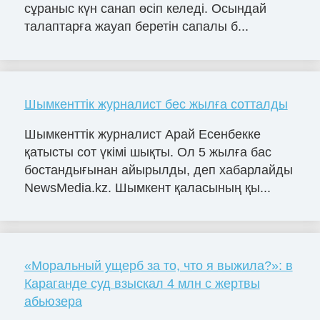
сұраныс күн санап өсіп келеді. Осындай
талаптарға жауап беретін сапалы б...
Шымкенттік журналист бес жылға сотталды
Шымкенттік журналист Арай Есенбекке
қатысты сот үкімі шықты. Ол 5 жылға бас
бостандығынан айырылды, деп хабарлайды
NewsMedia.kz. Шымкент қаласының қы...
«Моральный ущерб за то, что я выжила?»: в
Караганде суд взыскал 4 млн с жертвы
абьюзера