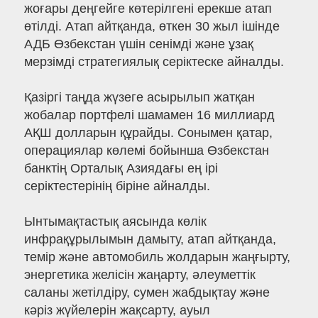
жоғары деңгейге көтерілгені ерекше атап
өтілді. Атап айтқанда, өткен 30 жыл ішінде
АДБ Өзбекстан үшін сенімді және ұзақ
мерзімді стратегиялық серіктеске айналды.
Қазіргі таңда жүзеге асырылып жатқан
жобалар портфелі шамамен 16 миллиард
АҚШ долларын құрайды. Сонымен қатар,
операциялар көлемі бойынша Өзбекстан
банктің Орталық Азиядағы ең ірі
серіктестерінің біріне айналды.
Ынтымақтастық аясында көлік
инфрақұрылымын дамыту, атап айтқанда,
темір және автомобиль жолдарын жаңғырту,
энергетика желісін жаңарту, әлеуметтік
саланы жетілдіру, сумен жабдықтау және
кәріз жүйелерін жақсарту, ауыл