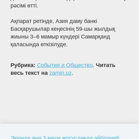
рәсімі өтті.
Ақпарат ретінде, Азия даму банкі
Басқарушылар кеңесінің 59-шы жылдық
жиыны 3–6 мамыр күндері Самарқанд
қаласында өткізілуде.
Рубрика:
События и Общество
.
Читать
весь текст на
zamin.uz
.
Эронда яна 3 киши жосусликда айбланиб