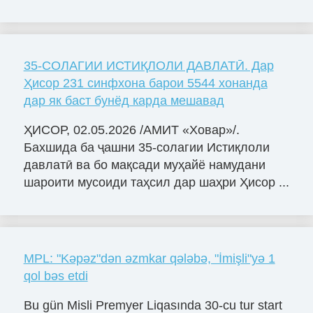
35-СОЛАГИИ ИСТИҚЛОЛИ ДАВЛАТӢ. Дар
Ҳисор 231 синфхона барои 5544 хонанда
дар як баст бунёд карда мешавад
ҲИСОР, 02.05.2026 /АМИТ «Ховар»/.
Бахшида ба ҷашни 35-солагии Истиқлоли
давлатӣ ва бо мақсади муҳайё намудани
шароити мусоиди таҳсил дар шаҳри Ҳисор ...
MPL: "Kəpəz"dən əzmkar qələbə, "İmişli"yə 1
qol bəs etdi
Bu gün Misli Premyer Liqasında 30-cu tur start