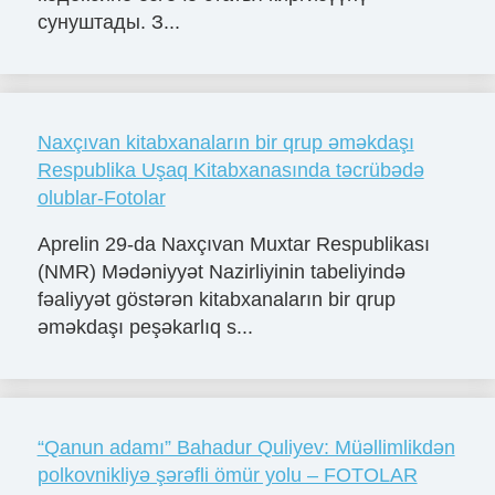
сунуштады. З...
Naxçıvan kitabxanaların bir qrup əməkdaşı
Respublika Uşaq Kitabxanasında təcrübədə
olublar-Fotolar
Aprelin 29-da Naxçıvan Muxtar Respublikası
(NMR) Mədəniyyət Nazirliyinin tabeliyində
fəaliyyət göstərən kitabxanaların bir qrup
əməkdaşı peşəkarlıq s...
“Qanun adamı” Bahadur Quliyev: Müəllimlikdən
polkovnikliyə şərəfli ömür yolu – FOTOLAR