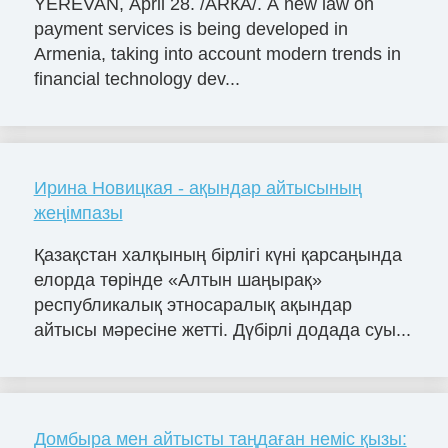
YEREVAN, April 28. /ARКА/. A new law on
payment services is being developed in
Armenia, taking into account modern trends in
financial technology dev...
Ирина Новицкая - ақындар айтысының
жеңімпазы
Қазақстан халқының бірлігі күні қарсаңында
елорда төрінде «Алтын шаңырақ»
республикалық этносаралық ақындар
айтысы мәресіне жетті. Дүбірлі додада суы...
Домбыра мен айтысты таңдаған неміс қызы: