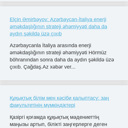
Elçin Əmirbəyov: Azərbaycan-İtaliya enerji
əməkdaşlığının strateji əhəmiyyəti daha da
aydın şəkildə üzə çıxıb
Azərbaycanla İtaliya arasında enerji
əməkdaşlığının strateji əhəmiyyəti Hörmüz
böhranından sonra daha da aydın şəkildə üzə
çıxıb. Çağdaş.Az xəbər ver...
Құқықтық білім мен кәсіби қалыптасу: заң
факультетінің мүмкіндіктері
Қазіргі қоғамда құқықтық мәдениеттің
маңызы артып, білікті заңгерлерге деген