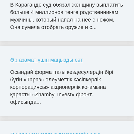
В Караганде суд обязал женщину выплатить
больше 4 миллионов тенге родственникам
мужчины, который напал на неё с ножом.
Она сумела отобрать оружие и с...
Әр азамат үшін маңызды сәт
Осындай форматтағы кездесулердің бірі
бүгін «Тараз» әлеуметтік кәсіпкерлік
корпорациясы» акционерлік қоғамына
қарасты «Zhambyl Invest» фронт-
офисында...