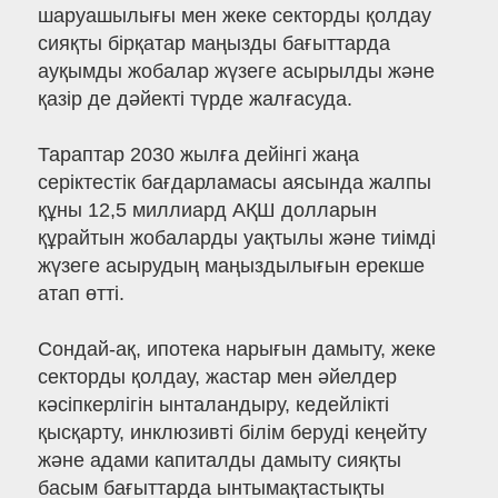
шаруашылығы мен жеке секторды қолдау
сияқты бірқатар маңызды бағыттарда
ауқымды жобалар жүзеге асырылды және
қазір де дәйекті түрде жалғасуда.
Тараптар 2030 жылға дейінгі жаңа
серіктестік бағдарламасы аясында жалпы
құны 12,5 миллиард АҚШ долларын
құрайтын жобаларды уақтылы және тиімді
жүзеге асырудың маңыздылығын ерекше
атап өтті.
Сондай-ақ, ипотека нарығын дамыту, жеке
секторды қолдау, жастар мен әйелдер
кәсіпкерлігін ынталандыру, кедейлікті
қысқарту, инклюзивті білім беруді кеңейту
және адами капиталды дамыту сияқты
басым бағыттарда ынтымақтастықты