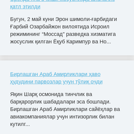
қатл этилди
Бугун, 2 май куни Эрон шимоли-ғарбидаги
Ғарбий Озарбайжон вилоятида Исроил
режимининг “Моссад” разведка хизматига
жосуслик қилган Ёқуб Каримпур ва Но...
Бирлашган Араб Амирликлари ҳаво
ҳудудини парвозлар учун тўлиқ очди
Яқин Шарқ осмонида тинчлик ва
барқарорлик шабадалари эса бошлади.
Бирлашган Араб Амирликлари сайёҳлар ва
авиакомпаниялар учун интизорлик билан
кутилг...