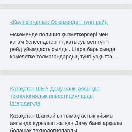
«Қауіпсіз қала»: Өскемендегі түнгі рейд
Өскеменде полиция қызметкерлері мен
қоғам белсенділерінің қатысуымен түнгі
рейд ұйымдастырылды. Шара барысында
кәмелетке толмағандардың түнгі уақытта...
Қазақстан ШЫҰ Даму банкі аясында
технологиялық инвестицияларды
ілгерілетуде
Қазақстан Шанхай ынтымақтастық ұйымы
аясында құрылып жатқан Даму банкі арқылы
болашақ технологияларды