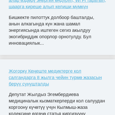
алар өздөрү энергия өндүрүп, Wi Fi таратып,
шаарга киреше алып келиши мүмкүн
Бишкекте пилоттук долбоор башталды,
анын алкагында күн жана шамал
энергиясында иштеген сегиз акылдуу
экогибриддик опорлор орнотулду. Бул
инновациялык...
Жогорку Кеңеште медиктерге кол
салгандарга 8 жылга чейин түрмө жазасын
берүү сунушталды
Депутат Жылдыз Эгембердиева
медициналык кызматкерлерди кол салуудан
коргоону күчөтүү үчүн Кылмыш-жаза
кодексине өзгөчө статья киргизүүнү