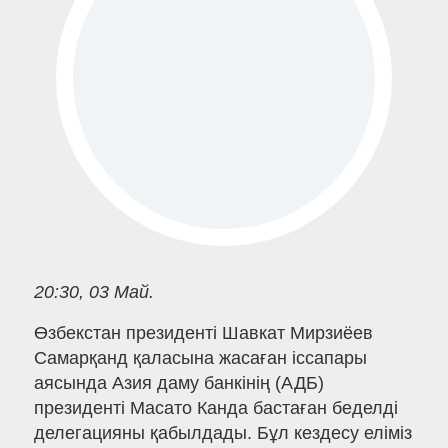
20:30, 03 Май.
Өзбекстан президенті Шавкат Мирзиёев
Самарқанд қаласына жасаған іссапары
аясында Азия даму банкінің (АДБ)
президенті Масато Канда бастаған беделді
делегацияны қабылдады. Бұл кездесу еліміз