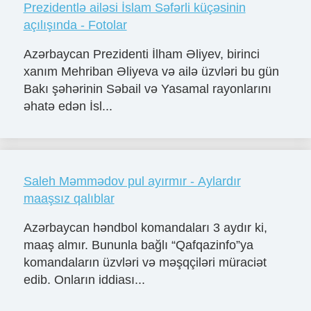
Prezidentlə ailəsi İslam Səfərli küçəsinin
açılışında - Fotolar
Azərbaycan Prezidenti İlham Əliyev, birinci
xanım Mehriban Əliyeva və ailə üzvləri bu gün
Bakı şəhərinin Səbail və Yasamal rayonlarını
əhatə edən İsl...
Saleh Məmmədov pul ayırmır - Aylardır
maaşsız qalıblar
Azərbaycan həndbol komandaları 3 aydır ki,
maaş almır. Bununla bağlı “Qafqazinfo”ya
komandaların üzvləri və məşqçiləri müraciət
edib. Onların iddiası...