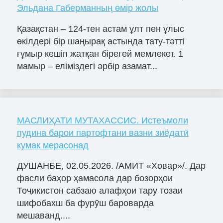
Эльдана Габерманның өмір жолы
Қазақстан – 124-тен астам ұлт пен ұлыс
өкілдері бір шаңырақ астында тату-тәтті
ғұмыр кешіп жатқан бірегей мемлекет. 1
мамыр – еліміздегі әрбір азамат...
МАСЛИҲАТИ МУТАХАССИС. Истеъмоли
пудина барои партофтани вазни зиёдатӣ
кумак мерасонад
ДУШАНБЕ, 02.05.2026. /АМИТ «Ховар»/. Дар
фасли баҳор ҳамасола дар бозорҳои
Тоҷикистон сабзаю алафҳои тару тозаи
шифобахш ба фурӯш бароварда
мешаванд....