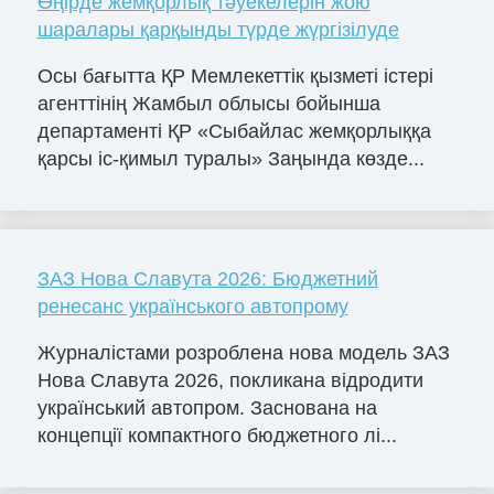
Өңірде жемқорлық тәуекелерін жою
шаралары қарқынды түрде жүргізілуде
Осы бағытта ҚР Мемлекеттік қызметі істері
агенттінің Жамбыл облысы бойынша
департаменті ҚР «Сыбайлас жемқорлыққа
қарсы іс-қимыл туралы» Заңында көзде...
ЗАЗ Нова Славута 2026: Бюджетний
ренесанс українського автопрому
Журналістами розроблена нова модель ЗАЗ
Нова Славута 2026, покликана відродити
український автопром. Заснована на
концепції компактного бюджетного лі...