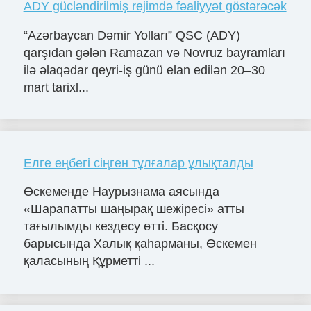
ADY gücləndirilmiş rejimdə fəaliyyət göstərəcək
“Azərbaycan Dəmir Yolları” QSC (ADY)
qarşıdan gələn Ramazan və Novruz bayramları
ilə əlaqədar qeyri-iş günü elan edilən 20–30
mart tarixl...
Елге еңбегі сіңген тұлғалар ұлықталды
Өскеменде Наурызнама аясында
«Шарапатты шаңырақ шежіресі» атты
тағылымды кездесу өтті. Басқосу
барысында Халық қаһарманы, Өскемен
қаласының Құрметті ...