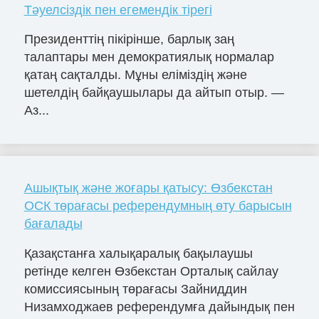
Тәуелсіздік пен егемендік тірегі
Президенттің пікірінше, барлық заң
талаптары мен демократиялық нормалар
қатаң сақталды. Мұны еліміздің және
шетелдің байқаушылары да айтып отыр. —
Аз...
Ашықтық және жоғары қатысу: Өзбекстан
ОСК төрағасы референдумның өту барысын
бағалады
Қазақстанға халықаралық бақылаушы
ретінде келген Өзбекстан Орталық сайлау
комиссиясының төрағасы Зайниддин
Низамходжаев референдумға дайындық пен