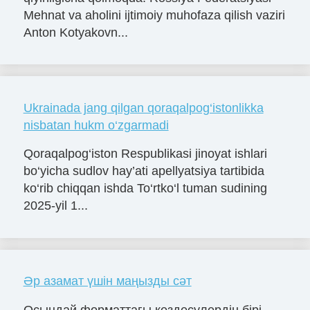
Mehnat va aholini ijtimoiy muhofaza qilish vaziri
Anton Kotyakovn...
Ukrainada jang qilgan qoraqalpog‘istonlikka
nisbatan hukm o‘zgarmadi
Qoraqalpog‘iston Respublikasi jinoyat ishlari
bo‘yicha sudlov hay’ati apellyatsiya tartibida
ko‘rib chiqqan ishda To‘rtko‘l tuman sudining
2025-yil 1...
Әр азамат үшін маңызды сәт