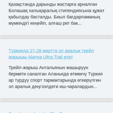
Қазақстанда дарынды жастарға арналған
Болашақ халықаралық стипендиясына құжат
қабылдау басталды. Биыл бағдарламаның
мүмкіндігі кеңейіп, алғаш рет бак...
Түркияда 27-28 мартта эл аралык трейл
жарышы Alanya Ultra Trail өтөт
Трейл-жарыш Антальянын жашыруун
бермети саналган Аланьяда өтмөкчү Түркия
ар түрдүү спорт тармактарында өткөрүлгөн
эл аралык деңгээлдеги иш-чаралардын...