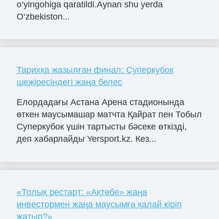
o‘yingohiga qaratildi.Aynan shu yerda
O‘zbekiston...
Тарихқа жазылған финал: Суперкубок
шежіресіндегі жаңа белес
Елордадағы Астана Арена стадионында
өткен маусымашар матчта Қайрат пен Тобыл
Суперкубок үшін тартысты бәсеке өткізді,
деп хабарлайды Yersport.kz. Кез...
«Толық рестарт: «Ақтөбе» жаңа
инвестормен жаңа маусымға қалай кіріп
жатыр?»