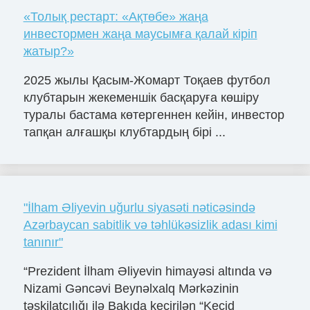
«Толық рестарт: «Ақтөбе» жаңа
инвестормен жаңа маусымға қалай кіріп
жатыр?»
2025 жылы Қасым-Жомарт Тоқаев футбол
клубтарын жекеменшік басқаруға көшіру
туралы бастама көтергеннен кейін, инвестор
тапқан алғашқы клубтардың бірі ...
"İlham Əliyevin uğurlu siyasəti nəticəsində
Azərbaycan sabitlik və təhlükəsizlik adası kimi
tanınır"
“Prezident İlham Əliyevin himayəsi altında və
Nizami Gəncəvi Beynəlxalq Mərkəzinin
təşkilatçılığı ilə Bakıda keçirilən “Keçid