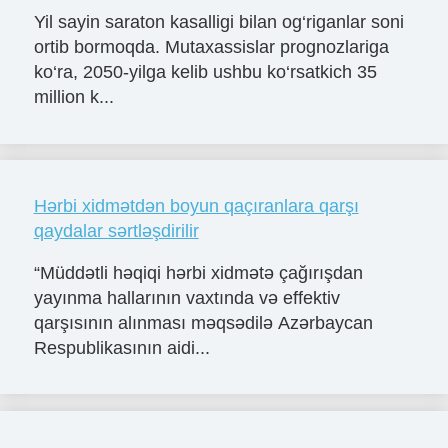
Yil sayin saraton kasalligi bilan og‘riganlar soni
ortib bormoqda. Mutaxassislar prognozlariga
ko‘ra, 2050-yilga kelib ushbu ko‘rsatkich 35
million k...
Hərbi xidmətdən boyun qaçıranlara qarşı
qaydalar sərtləşdirilir
“Müddətli həqiqi hərbi xidmətə çağırışdan
yayınma hallarının vaxtında və effektiv
qarşısının alınması məqsədilə Azərbaycan
Respublikasının aidi...