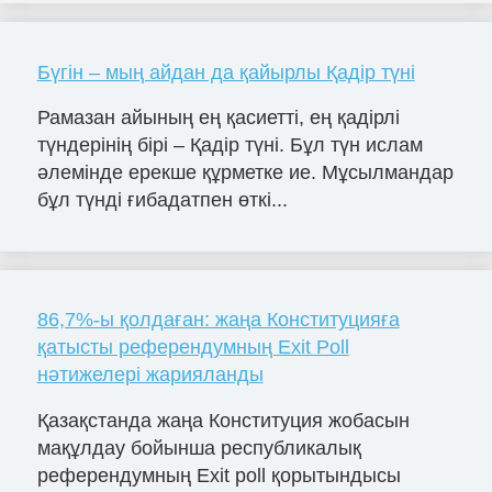
Бүгін – мың айдан да қайырлы Қадір түні
Рамазан айының ең қасиетті, ең қадірлі
түндерінің бірі – Қадір түні. Бұл түн ислам
әлемінде ерекше құрметке ие. Мұсылмандар
бұл түнді ғибадатпен өткі...
86,7%-ы қолдаған: жаңа Конституцияға
қатысты референдумның Exit Poll
нәтижелері жарияланды
Қазақстанда жаңа Конституция жобасын
мақұлдау бойынша республикалық
референдумның Exit poll қорытындысы