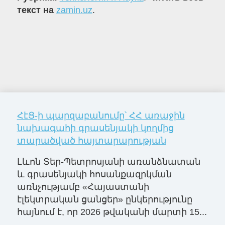
текст на
zamin.uz
.
ՀէՑ-ի պարզաբանումը՝ ՀՀ առաջին
նախագահի գրասենյակի կողմից
տարածված հայտարարության
Լևոն Տեր-Պետրոսյանի առանձնատան
և գրասենյակի հոսանքազրկման
առնչությամբ «Հայաստանի
էլեկտրական ցանցեր» ընկերությունը
հայնում է, որ 2026 թվականի մարտի 15...