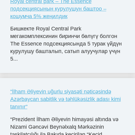
Royal central park – The Essence
подсекциясынын курулушун баштоо –
кошумча 5% жеңилдик
Бишкекте Royal Central Park
мегакомплексинин биринчи бөлүгү болгон
The Essence подсекциясында 5 турак үйдүн
курулушу башталып, сатып алуучулар үчүн
5...
"İlham Əliyevin uğurlu siyasəti nəticəsində
Azərbaycan sabitlik və təhlükəsizlik adası kimi
tanınır"
“Prezident İlham Əliyevin himayəsi altında və
Nizami Gəncəvi Beynəlxalq Mərkəzinin
təşkilatçılığı ilə Bakıda keçirilən “Keçid