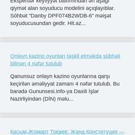
Ekspertlər keyfiyyət baxımından ən aşağı
qiymət alan soyuducu modelini açıqlayıblar.
Söhbət "Danby DPF074B2WDB-6" məişət
soyuducusundan gedir. Hit.az...
Onlayn kazino oyunları təşkil etməkdə şübhəli
bilinən 4 nəfər tutulub
Qanunsuz onlayn kazino oyunlarına qarşı
keçirilən əməliyyat zamanı 4 nəfər tutulub. Bu
barədə Gununsesi.info-ya Daxili İşlər
Nazirliyindən (DİN) məlu...
Қасым-Жомарт Тоқаев: Жаңа Конституция —