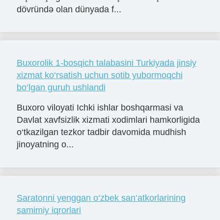
dövründə olan dünyada f...
Buxorolik 1-bosqich talabasini Turkiyada jinsiy
xizmat ko‘rsatish uchun sotib yubormoqchi
bo‘lgan guruh ushlandi
Buxoro viloyati Ichki ishlar boshqarmasi va
Davlat xavfsizlik xizmati xodimlari hamkorligida
o‘tkazilgan tezkor tadbir davomida mudhish
jinoyatning o...
Saratonni yenggan o‘zbek san’atkorlarining
samimiy iqrorlari