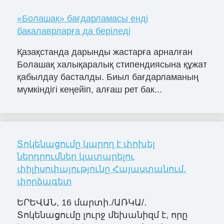
«Болашақ» бағдарламасы енді
бакалаврларға да беріледі
Қазақстанда дарынды жастарға арналған
Болашақ халықаралық стипендиясына құжат
қабылдау басталды. Биыл бағдарламаның
мүмкіндігі кеңейіп, алғаш рет бак...
Տոկենացումը կարող է փոխել
ներդրումներ կատարելու
փիլիսոփայությունը Հայաստանում․
փորձագետ
ԵՐԵՎԱՆ, 16 մարտի․/ԱՌԿԱ/․
Տոկենացումը լուրջ մեխանիզմ է, որը