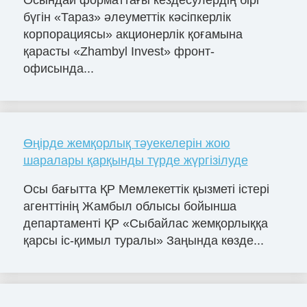
Осындай форматтағы кездесулердің бірі
бүгін «Тараз» әлеуметтік кәсіпкерлік
корпорациясы» акционерлік қоғамына
қарасты «Zhambyl Invest» фронт-
офисында...
Өңірде жемқорлық тәуекелерін жою
шаралары қарқынды түрде жүргізілуде
Осы бағытта ҚР Мемлекеттік қызметі істері
агенттінің Жамбыл облысы бойынша
департаменті ҚР «Сыбайлас жемқорлыққа
қарсы іс-қимыл туралы» Заңында көзде...