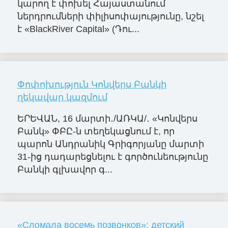
կարող է փոխել Հայաստանում
ներդրումների փիլիսոփայությունը, նշել
է «BlackRiver Capital» (Դու...
Փոփոխություն Կոնվերս Բանկի
ղեկավար կազմում
ԵՐԵՎԱՆ, 16 մարտի․/ԱՌԿԱ/․ «Կոնվերս
Բանկ» ՓԲԸ-ն տեղեկացնում է, որ
պարոն Անդրանիկ Գրիգորյանը մարտի
31-ից դադարեցնելու է գործունեությունը
Բանկի գլխավոր գ...
«Сломала восемь позвонков»: детский