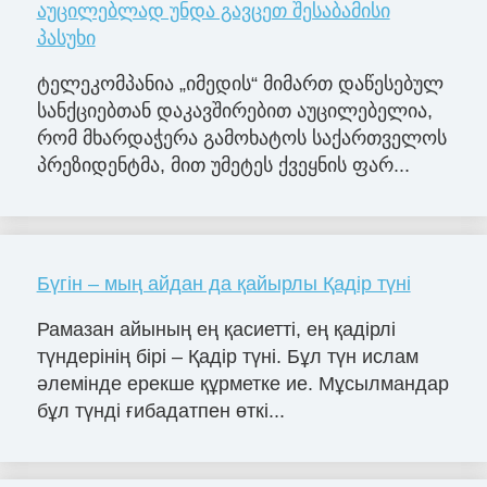
აუცილებლად უნდა გავცეთ შესაბამისი
პასუხი
ტელეკომპანია „იმედის“ მიმართ დაწესებულ
სანქციებთან დაკავშირებით აუცილებელია,
რომ მხარდაჭერა გამოხატოს საქართველოს
პრეზიდენტმა, მით უმეტეს ქვეყნის ფარ...
Бүгін – мың айдан да қайырлы Қадір түні
Рамазан айының ең қасиетті, ең қадірлі
түндерінің бірі – Қадір түні. Бұл түн ислам
әлемінде ерекше құрметке ие. Мұсылмандар
бұл түнді ғибадатпен өткі...