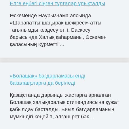
Елге еңбегі сіңген тұлғалар ұлықталды
Өскеменде Наурызнама аясында
«Шарапатты шаңырақ шежіресі» атты
тағылымды кездесу өтті. Басқосу
барысында Халық қаһарманы, Өскемен
қаласының Құрметті ...
«Болашақ» бағдарламасы енді
бакалаврларға да беріледі
Қазақстанда дарынды жастарға арналған
Болашақ халықаралық стипендиясына құжат
қабылдау басталды. Биыл бағдарламаның
мүмкіндігі кеңейіп, алғаш рет бак...