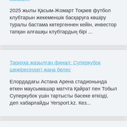
2025 жылы Қасым-Жомарт Тоқаев футбол
клубтарын жекеменшік басқаруға көшіру
туралы бастама көтергеннен кейін, инвестор
тапқан алғашқы клубтардың бірі ...
Тарихқа жазылған финал: Суперкубок
шежіресіндегі жаңа белес
Елордадағы Астана Арена стадионында
өткен маусымашар матчта Қайрат пен Тобыл
Суперкубок үшін тартысты бәсеке өткізді,
деп хабарлайды Yersport.kz. Кез...