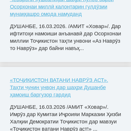
Осорхонаи миллӣ калонтарин гулдӯзии
мунаққашро омода намуданд
ДУШАНБЕ, 16.03.2026. /АМИТ «Ховар»/. Дар
ифтитоҳи намоиши анъанавӣ дар Осорхонаи
миллии Тоҷикистон таҳти унвони «Аз Наврӯз
то Наврӯз» дар байни навъҳ...
«ТОҶИКИСТОН ВАТАНИ НАВРӮЗ АСТ».
Таҳти чунин унвон дар шаҳри Душанбе
ҳамоиш баргузор гардид
ДУШАНБЕ, 16.03.2026 /АМИТ «Ховар»/.
Имрӯз дар Кумитаи Иҷроияи Марказии Ҳизби
Халқии Демократии Тоҷикистон дар мавзуи
«Тоҷикистон ватани Наврӯз аст!» ...