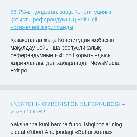
86,7%-ы қолдаған: жаңа Конституцияға
қатысты референдумның Exit Poll
нәтижелері жарияланды
Қазақстанда жаңа Конституция жобасын
мақұлдау бойынша республикалық
референдумның Exit poll қорытындысы
жарияланды, деп хабарлайды NewsMedia.
Exit po...
«NЕFTCHI» O‘ZBЕKISTON SUPЕRKUBOGI –
2026 G‘OLIBI!
Yakshanba kuni barcha futbol ishqibozlarining
diqqat e’tibori Andijondagi «Bobur Arena»