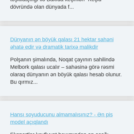
dövründə olan dünyada f...
Dünyanın ən böyük qalası 21 hektar sahəni
əhatə edir və dramatik tarixə malikdir
Polşanın şimalında, Noqat çayının sahilində
Melbork qalası ucalır – sahəsinə görə rəsmi
olaraq dünyanın ən böyük qalası hesab olunur.
Bu qırmız...
Hansı soyuducunu almamalısınız? - Ən pis
model açıqlandı