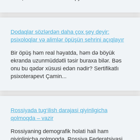
Dodaqlar sözlərdən daha çox şey deyir:
psixoloqlar və alimlər öpüşün sehrini açıqlayır
Bir öpüş həm real həyatda, həm də böyük
ekranda uzunmüddətli təsir buraxa bilər. Bəs
onu bu qədər xüsusi edən nədir? Sertifikatlı
psixoterapevt Çamin...
Rossiyada tug‘ilish darajasi qiyinligicha
qolmoqda – vazir
Rossiyaning demografik holati hali ham
qiyinligicha qolmoqda. Rossiya Federatsiyasi