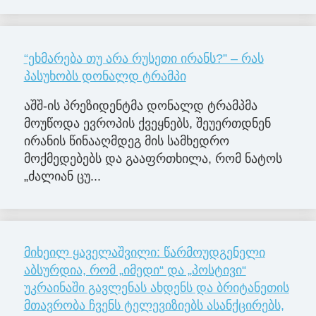
“ეხმარება თუ არა რუსეთი ირანს?” – რას
პასუხობს დონალდ ტრამპი
აშშ-ის პრეზიდენტმა დონალდ ტრამპმა
მოუწოდა ევროპის ქვეყნებს, შეუერთდნენ
ირანის წინააღმდეგ მის სამხედრო
მოქმედებებს და გააფრთხილა, რომ ნატოს
„ძალიან ცუ...
მიხეილ ყაველაშვილი: წარმოუდგენელი
აბსურდია, რომ „იმედი“ და „პოსტივი“
უკრაინაში გავლენას ახდენს და ბრიტანეთის
მთავრობა ჩვენს ტელევიზიებს ასანქცირებს,