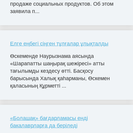
продаже социальных продуктов. Об этом
заявила п...
Елге еңбегі сіңген тұлғалар ұлықталды
Өскеменде Наурызнама аясында
«Шарапатты шаңырақ шежіресі» атты
тағылымды кездесу өтті. Басқосу
барысында Халық қаһарманы, Өскемен
қаласының Құрметті ...
«Болашақ» бағдарламасы енді
бакалаврларға да беріледі